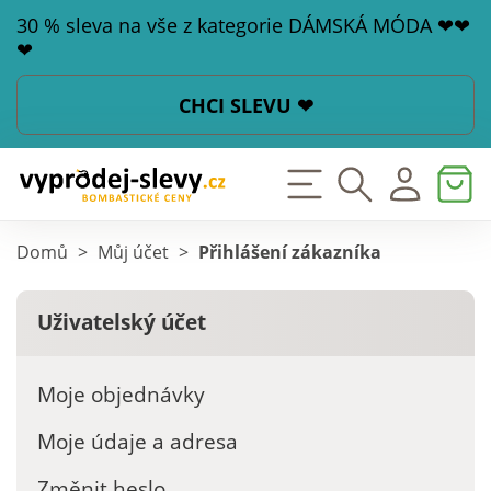
30 % sleva na vše z kategorie DÁMSKÁ MÓDA ❤❤
❤
CHCI SLEVU ❤
Domů
>
Můj účet
>
Přihlášení zákazníka
Uživatelský
účet
Moje objednávky
Moje údaje a adresa
Změnit heslo