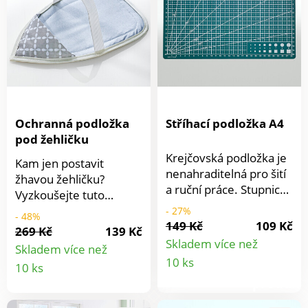
mm. Silikonová rukojeť.
Rukojeti příjemné na
dotek a protiskluzové.
Pro začátečníky i
pokročilé. Včetně 12
značek.
Ochranná podložka
Stříhací podložka A4
pod žehličku
Krejčovská podložka je
Kam jen postavit
nenahraditelná pro šití
žhavou žehličku?
a ruční práce. Stupnice,
Vyzkoušejte tuto
čáry a úhly značně
izolační podložku se
- 27%
- 48%
usnadňují rychlé
149 Kč
109 Kč
speciální spodní
269 Kč
139 Kč
měření a řezání látek
vrstvou. Můžete do ní
Skladem více než
Skladem více než
nebo papíru. Zároveň
Detail
bezpečně zasunout
Detail
10 ks
10 ks
chrání stůl a pracovní
žehličku a nechat ji tam
produkt
desku.
produktu
vychladnout.