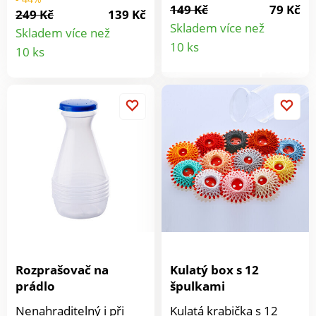
149 Kč
79 Kč
uschne. Vlákna jsou
249 Kč
139 Kč
opět příjemně měkká.
Skladem více než
Skladem více než
Detail
Rychlejší sušení. Méně
Detail
10 ks
10 ks
statické elektřiny a
produkt
produktu
pomačkaného prádla.
Čistá vlna, bez chemie.
Rozprašovač na
Kulatý box s 12
prádlo
špulkami
Nenahraditelný i při
Kulatá krabička s 12