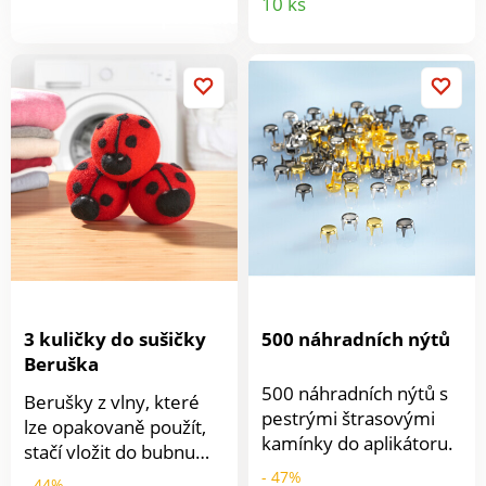
10 ks
opět vypadá jako nové.
produktu
produkt
3 kuličky do sušičky
500 náhradních nýtů
Beruška
500 náhradních nýtů s
Berušky z vlny, které
pestrými štrasovými
lze opakovaně použít,
kamínky do aplikátoru.
stačí vložit do bubnu
sušičky a prádlo rychleji
- 47%
- 44%