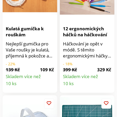
Kulatá gumička k
12 ergonomických
rouškám
háčků na háčkování
Nejlepší gumička pro
Háčkování je opět v
Vaše roušky je kulatá,
módě. S těmito
příjemná k pokožce a
ergonomickými háčky
trvale pružná.
můžete háčkovat
- 22%
- 18%
Neškrábe za ušima ani
mnohem déle a s
139 Kč
109 Kč
399 Kč
329 Kč
při dlouhodobém
větším potěšením,
Skladem více než
Skladem více než
nošení.
protože měkká rukojeť
Detail
Detail
10 ks
10 ks
s povrchovou úpravou
produktu
produkt
je příjemnější a snižuje
tlak na prsty a zápěstí.
Doporučujeme také při
artritidě. 12
komfortních háčků 2 - 8