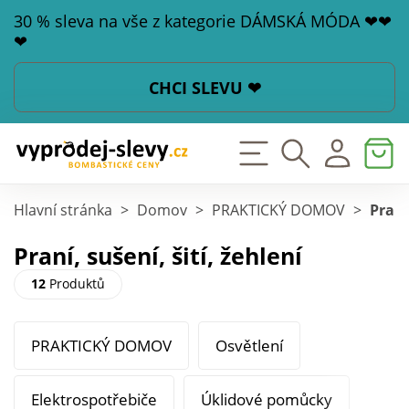
30 % sleva na vše z kategorie DÁMSKÁ MÓDA ❤❤
❤
CHCI SLEVU ❤
Hlavní stránka
>
Domov
>
PRAKTICKÝ DOMOV
>
Praní
Praní, sušení, šití, žehlení
12
Produktů
PRAKTICKÝ DOMOV
Osvětlení
Elektrospotřebiče
Úklidové pomůcky