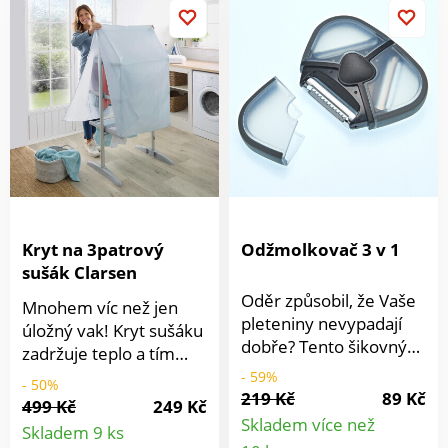
Kryt na 3patrový
Odžmolkovač 3 v 1
sušák Clarsen
Oděr způsobil, že Vaše
Mnohem víc než jen
pleteniny nevypadají
úložný vak! Kryt sušáku
dobře? Tento šikovný
zadržuje teplo a tím
odstraňovač žmolků se
urychluje sušení.
- 59%
- 50%
3 nástavci jemně
219 Kč
89 Kč
Urychluje sušení.
499 Kč
249 Kč
odstraní žmolky a
Detail
Úložný vak. Skládací.
Skladem více než
Skladem 9 ks
vyhlazuje vlákna. Vše
Detail
Clarsen.