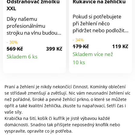
Odstraňovač žmolků
Rukavice na žehličku
XXL
Pokud si potřebujete
Díky našemu
při žehlení něco
profesionálnímu
přidržet nebo podložit
strojku na vlnu budou
rukou, pak potřebujete
svetry vypadat jako
- 34%
- 30%
tuto speciální rukavici.
179 Kč
119 Kč
nové. Snadné použití.
569 Kč
399 Kč
Ochrání Vaši ruku i
Detail
Ostraňuje žmolky,
Skladem více než
Skladem 6 ks
zápěstí. 70 % neopren,
Detail
vlákna a nitě. Na
10 ks
20 % bavlna, 10 %
produktu
oblečení a čalounění.
produkt
polyamid. 25 x 16
Jemný a důkladný.
cm.Chrání před
Včetně USB kabelu.
spálením ruky od
Praní a žehlení je nikdy nekončící činnost. Komínky oblečení
žehličky Pomůže se
se střídavě zmenšují a zvětšují. Nic vám neusnadní žehlení víc
žehlením
než pořádné, široké a pevné žehlicí prkno, o které se můžete
opřít a také kvalitní žehlička, zkuste tu napařovací, šetří čas i
nepřístupných míst
vaše síly.
Univerzální velikost
Krabička na šití, košík či kufřík je jistě výbavou každé
domácnosti. Snadno tak přišijete neposedný knoflík nebo
vyspravíte, opravíte co je potřeba.