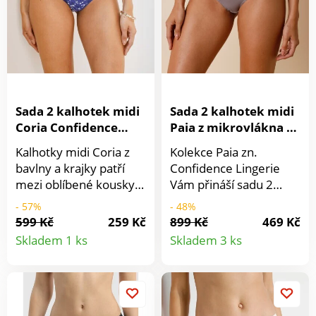
podpůrné zóny. černá,
béžová, růžová,
červená, modrá, žlutá.
Sada 6 ks. VIVADIA.
Exkluzivně MAGNET 3P.
Lze prát při 30 °C.
Sada 2 kalhotek midi
Sada 2 kalhotek midi
Coria Confidence
Paia z mikrovlákna a
Lingerie® z bavlny a
vyšívaného tylu
Kalhotky midi Coria z
Kolekce Paia zn.
krajky, s potiskem
bavlny a krajky patří
Confidence Lingerie
květin
mezi oblíbené kousky
Vám přináší sadu 2
spodního prádla.
kalhotek midi z
- 57%
- 48%
Komfortní midi střih.
mikrovlákna a
599 Kč
259 Kč
899 Kč
469 Kč
Detail
Detail
Bavlněný žerzej.
vyšívaného tylu.
Skladem 1 ks
Skladem 3 ks
Krajkové vsadky s
Diskrétní pod
produktu
produkt
grafickým vzorem na
oblečením. Kalhotky
bocích, vpředu a vzadu
midi z mikrovlákna.
v nohavičkách,
Vpředu a vzadu
zakončení lemem. V
vyšívaný tyl. Sada 2