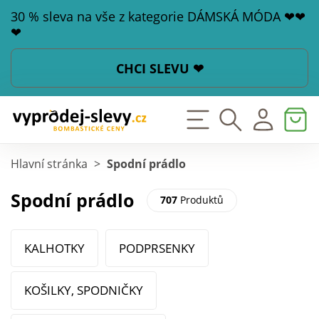
30 % sleva na vše z kategorie DÁMSKÁ MÓDA ❤❤
❤
CHCI SLEVU ❤
Hlavní stránka
>
Spodní prádlo
Spodní prádlo
707
Produktů
KALHOTKY
PODPRSENKY
KOŠILKY, SPODNIČKY