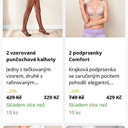
Komfortní košíčky.
Nastavitelná komfortní
ramínka.
2 vzorované
2 podprsenky
punčochové kalhoty
Comfort
Jedny s tečkovaným
Krajková podprsenka
vzorem, druhé s
se zaručeným pocitem
rafinovaným
pohodlí: elegantní,
květinovým úponkem
ženská, poddajná a
- 23%
- 43%
vzadu. Tyto jemné,
měkká a extrémně
429 Kč
329 Kč
749 Kč
429 Kč
elastické punčochové
pohodlná díky
Skladem více než
Skladem více než
kalhoty ozvláštní každý
nastavitelnému
Detail
Detail
10 ks
10 ks
outfit – poloprůhledné,
přednímu zapínání. Se
produktu
produkt
elegantní přes den,
širokými, podpůrnými