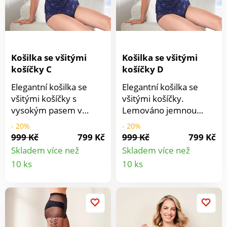
Košilka se všitými
Košilka se všitými
košíčky C
košíčky D
Elegantní košilka se
Elegantní košilka se
všitými košíčky s
všitými košíčky.
vysokým pasem v
Lemováno jemnou
třpytivém žakárovém
strečovou tylovou
- 20%
- 20%
designu. Lemováno
krajkou – nepopsatelně
999 Kč
799 Kč
999 Kč
799 Kč
jemnou strečovou
ženská a extrémně
Skladem více než
Skladem více než
tylovou krajkou –
pohodlná. Lze prát při
Detail
Detail
10 ks
10 ks
nepopsatelně ženské a
30 °C. Elegantní
produktu
produkt
extrémně pohodlné.
květinový žakár. S
Lze prát při 30 °C.
elastickou tylovou
Elegantní květinový
krajkou. Komfortní
žakár. S elastickou
košíčky. Nastavitelná
tylovou krajkou.
komfortní ramínka.