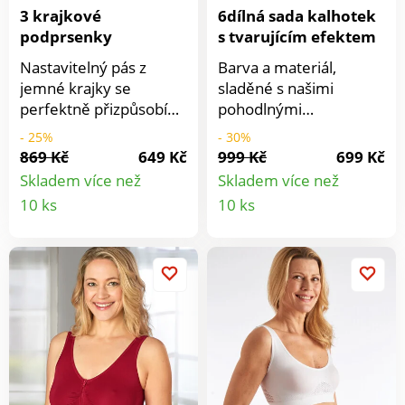
zesílením. Sada 2 ks.
3 krajkové
6dílná sada kalhotek
Lze prát při 30 °C.
podprsenky
s tvarujícím efektem
Nastavitelný pás z
Barva a materiál,
jemné krajky se
sladěné s našimi
perfektně přizpůsobí
pohodlnými
obvodu Vašeho
podprsenkami: měkké
- 25%
- 30%
hrudníku, zajistí
kalhotky s extra
869 Kč
649 Kč
999 Kč
699 Kč
optimální držení a
vysokým pasem, který
Skladem více než
Skladem více než
vytvoří svůdný dekolt.
jemně tvaruje a
Detail
Detail
10 ks
10 ks
Žádné bolesti zad,
vykouzlí tenký pas - bez
produktu
produkt
žádné povislé poprsí,
stahování nebo
žádné otlaky - jen
vyhrnutí. Využijte
skvělý pocit během
senzační ceny! Sada
nošení!
obsahuje náhodný mix
barev.