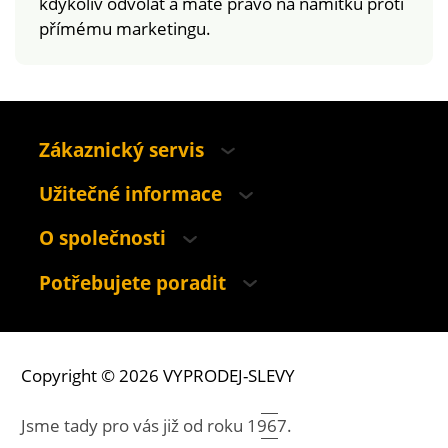
kdykoliv odvolat a máte právo na námitku proti
přímému marketingu.
Zákaznický servis
Užitečné informace
O společnosti
Potřebujete poradit
Copyright © 2026 VYPRODEJ-SLEVY
Jsme tady pro vás již od roku
1967.