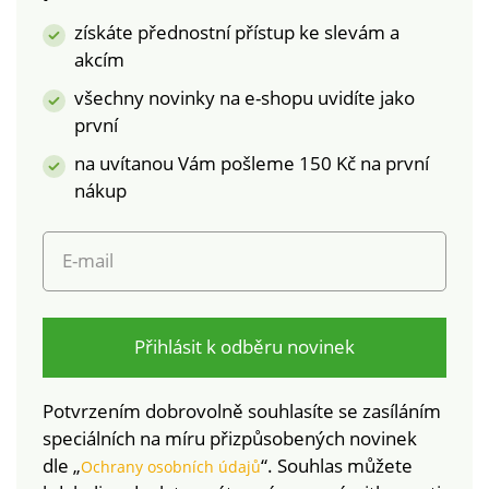
výrobek je bezpečný
norem. Lze prát v
získáte přednostní přístup ke slevám a
nad rámec platných
pračce.
akcím
norem. Lze prát v
pračce.
všechny novinky na e-shopu uvidíte jako
první
na uvítanou Vám pošleme 150 Kč na první
nákup
E-mail
Přihlásit k odběru novinek
Potvrzením dobrovolně souhlasíte se zasíláním
speciálních na míru přizpůsobených novinek
dle „
“. Souhlas můžete
Ochrany osobních údajů