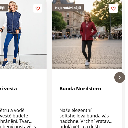
ější
Nejprodávánější
í vesta
Bunda Nordstern
větru a vodě
Naše elegentní
 vestě budete
softshellová bunda vás
hráněni. Tvar
nadchne. Vrchní vrstava
obený postavě, s
odolá větru a dešti,