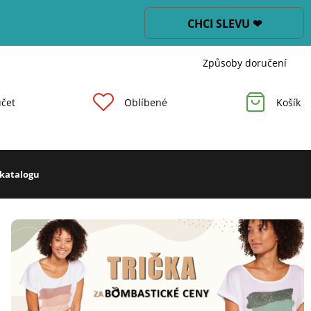
CHCI SLEVU ❤
Způsoby doručení
čet
Oblíbené
Košík
 katalogu