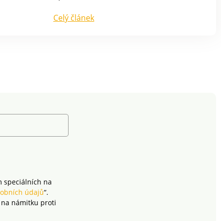
jednoduchým odtržením
nebo šetrným
Celý článek
odstřižením nůžkami.
Vrchní strana výšivky je
opatřena jemnou
ochrannou fólií, která je
snadno rozpustná ve
vodě. Upozornění: na
tento produkt se
vzhledem k jeho úpravě
na přání zákazníka
nevztahuje možnost
odstoupení od kupní
smlouvy. Detailnější
informace najdete zde.
Výška výšivky se
přizpůsobí velikosti
usínáčku. Informace k
produktu: Hebký a měkký
m speciálních na
plyšový usínáček s
odnímatelnou hračkou.
obních údajů
“.
Hračka je opatřena
 na námitku proti
přísavkou k zavěšení.
Usínáček je připevněný