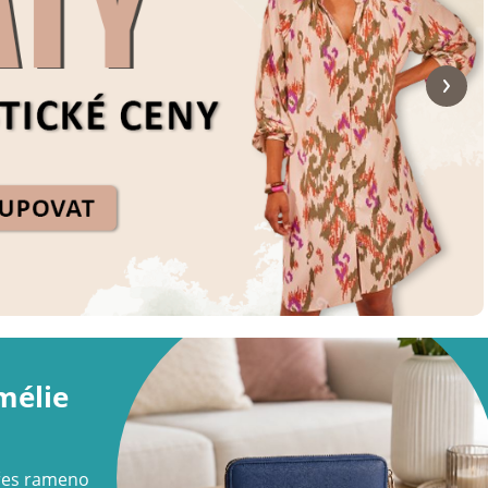
mélie
přes rameno