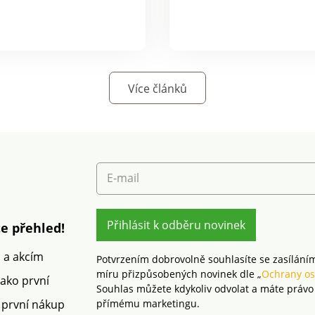
Více článků
E-mail
Přihlásit k odběru novinek
e přehled!
m a akcím
Potvrzením dobrovolně souhlasíte se zasílání
míru přizpůsobených novinek dle „
Ochrany os
jako první
Souhlas můžete kdykoliv odvolat a máte právo
 první nákup
přímému marketingu.