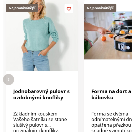
Nejprodávánější
Nejprodávánější
Jednobarevný pulovr s
Forma na dort a
ozdobnými knoflíky
bábovku
Základním kouskem
Forma se dvěma
Vašeho šatníku se stane
odnímatelnými dn
slušivý pulovr s
opatřena přezkou
originálními knoflíky.
snadné vyjmutí k