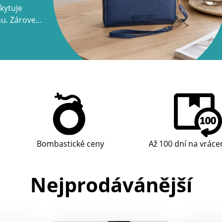
kytuje
nu. Zároveň
mnoha
Bombastické ceny
Až 100 dní na vráce
Nejprodávánější