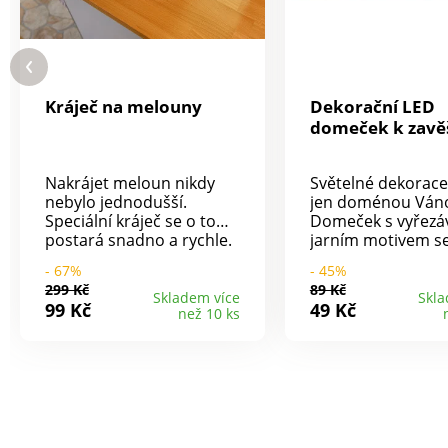
Kráječ na melouny
Dekorační LED
domeček k zavě
Nakrájet meloun nikdy
Světelné dekorace
nebylo jednodušší.
jen doménou Ván
Speciální kráječ se o to
Domeček s vyřez
postará snadno a rychle.
jarním motivem s
Jednoduchá manipulace
báječně hodí i na
- 67%
- 45%
díky speciálním
Velikonoce a v jiná
299 Kč
89 Kč
úchytkám. Rozměry: 35 x
období. Dekoraci s
Skladem více
Skla
99 Kč
49 Kč
než 10 ks
31 x 7 cm.
pouze zavěsit do 
zeď nebo jen tak p
na parapet či poli
Teplá barva světla
útulnou a nevšedn
atmosféru. Zabudované
LED diody jsou ve