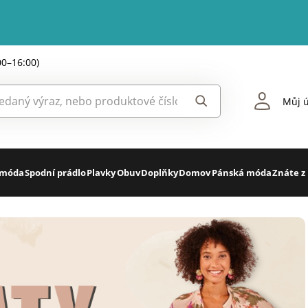
00–16:00)
Můj ú
 móda
Spodní prádlo
Plavky
Obuv
Doplňky
Domov
Pánská móda
Znáte z