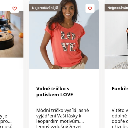
Nejprodávánější
Nejprodáván
Volné tričko s
Funkčn
potiskem LOVE
Módní tričko vysílá jasné
V této 
y je
vyjádření Vaší lásky k
odolné
 pro
leopardím motivům.
dobře c
orpusů
Jemný vzdušný žerzej.
přizpůs