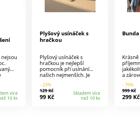
Plyšový usínáček s
Bunda 
šení
hračkou
 nejsou
Plyšový usínáček s
Krásně 
oc.
hračkou je nejlepší
příjemn
ávaným
pomocník při usínání
jakékol
e
našich nejmenších. Je
a záro
měkký a hebký, aby
obleče
- 23%
- 70%
 roční
usínání s ním bylo co
prochá
129 Kč
999 Kč
tačí
nejpříjemnější.
nákupy.
dem více
Skladem více
99 Kč
299 Kč
než 10 ks
než 10 ks
okna, na
Odnímatelná hračka je
jedine
ostavit
opatřena přísavkou pro
vysokou
čku.
snadné zavěšení.
zpracov
 navodí
Usínáček je připevněný
zimním
í
suchým zipem k hračce
vás! Dé
pro jednoduché
Materiá
lmi
oddělení. Pestrý výběr
4% pol