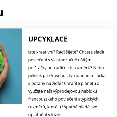
lyester.
(více znaků = menší
písmo). Při použití
u
kombinace písmen s
dolními dotahy (g, j, p, q,
y) a horními dotahy (b, d,
f, h, k, l, t) je nutné počítat
s optickou změnou výšky
písma. V takovém
UPCYKLACE
případě se celková výška
výšivky měří od
nejvyššího bodu písmen
Jste kreativní? Rádi šijete? Chcete sladit
v horní lince po nejnižší
povlečení s vlastnoručně ušitými
bod písmen ve spodní
lince. Tím je výsledné
polštářky netradičních rozměrů? Nebo
písmo nižší, než by tomu
bylo při použití písmen
pelíšek pro Vašeho čtyřnohého miláčka
pouze s horními dotahy.
s potahy na židle? Chraňte planetu a
Doporučení: rubová
strana výšivky je
využijte naši výprodejovou nabídku
podložena netkanou
francouzského povlečení atypických
textilií, kterou
doporučujeme odstranit
rozměrů, které už špatně hledá své
až po prvním vyprání.
Odstraníte ji
uplatnění v ložnici.