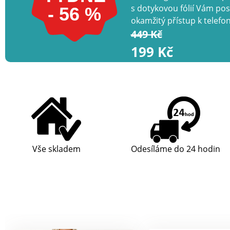
s dotykovou fólií Vám pos
- 56 %
okamžitý přístup k telefo
slouží jako peněženka s 
449 Kč
přihrádkami.
199 Kč
Vše skladem
Odesíláme do 24 hodin