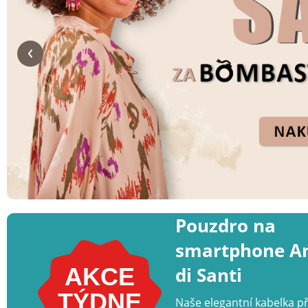
Pouzdro na
smartphone A
di Santi
AKCE
TÝDNE
Naše elegantní kabelka 