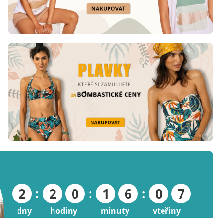
:
:
:
2
2
0
1
6
0
6
dny
hodiny
minuty
vteřiny