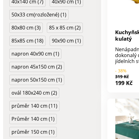
40x140 cm (7)
40x90 cm (1)
50x33 cm(rozložené) (1)
80x80 cm (3)
85 x 85 cm (2)
Kuchyňs
kulatý
85x85 cm (18)
90x90 cm (1)
Nenápadný
napron 40x90 cm (1)
dokonalý 
jídelních 
napron 45x150 cm (2)
kvalitní u
- 38%
dokáže v 
319 Kč
mistrně č
napron 50x150 cm (1)
199 Kč
atmosféro
chutná ješ
ovál 180x240 cm (2)
výběr ze 7
barev.Mate
průměr 140 cm (11)
100%
polyester
Průměr 140 cm (1)
průměr 1
průměr 150 cm (1)