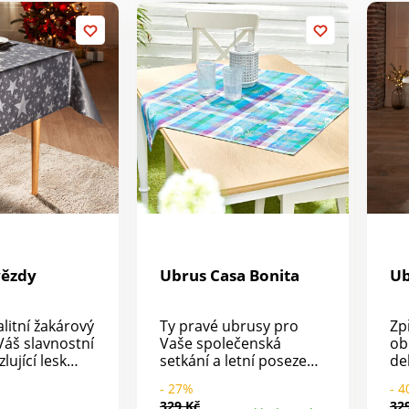
Pokud je ubrus
do
pomačkaný: voskovaný
př
ubrus můžete vyžehlit
je 
naruby bez použití páry,
pouze na mírný stupeň
a přes froté ručník.
vězdy
Ubrus Casa Bonita
Ub
litní žakárový
Ty pravé ubrusy pro
Zp
Váš slavnostní
Vaše společenská
ob
lující lesk
setkání a letní posezení:
de
 hvězdičky
v barevném
kv
- 27%
- 
likostí.
kostkovaném žakáru s
sn
329 Kč
32