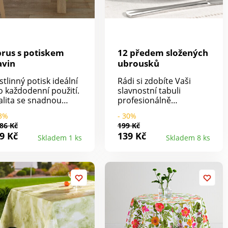
rus s potiskem
12 předem složených
avin
ubrousků
stlinný potisk ideální
Rádi si zdobíte Vaši
o každodenní použití.
slavnostní tabuli
alita se snadnou
profesionálně
ržbou.
složenými ubrousky?
43%
- 30%
Vaši hosté budou
86 Kč
199 Kč
žasnout.
9 Kč
139 Kč
Skladem 1 ks
Skladem 8 ks