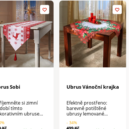
vnitř. Jednoduše ji
etřete houbou a vše
čisté!
rus Sobi
Ubrus Vánoční krajka
říjemněte si zimní
Efektně prostřeno:
dobí tímto
barevně potištěné
korativním ubrusem:
ubrusy lemované
alitní potisk se soby a
krajkou, s jasně
40%
- 34%
ěhovými vločkami,
červenými vánočními
9 Kč
499 Kč