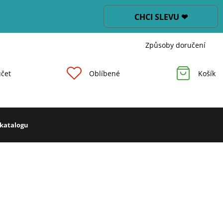
CHCI SLEVU ❤
Způsoby doručení
čet
Oblíbené
Košík
 katalogu