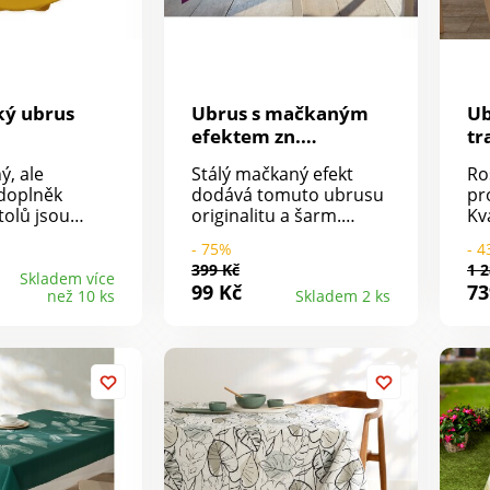
ký ubrus
Ubrus s mačkaným
Ub
efektem zn.
tr
Colombine
, ale
Stálý mačkaný efekt
Ro
doplněk
dodává tomuto ubrusu
pr
stolů jsou
originalitu a šarm.
Kv
brusy. Ubrus
Tento ubrus neklade
úd
- 75%
- 
místnosti
velké nároky na údržbu,
399 Kč
1 2
arovat s
žehlení není nutné.
Skladem více
99 Kč
73
než 10 ks
Skladem 2 ks
u a jídlo hned
Ubrus je zakončený
tě lépe.Na
lemovkou.
riál kvalitní
.Rozměry:
80 cm.