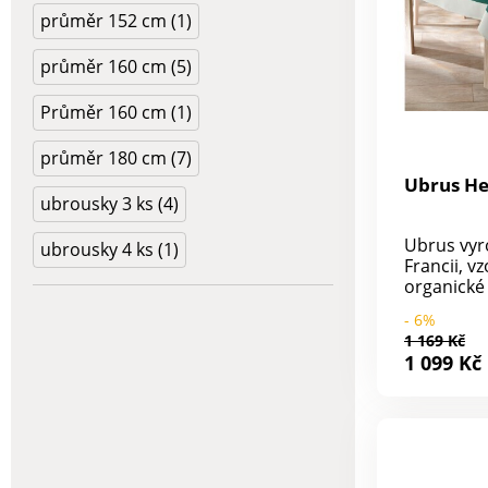
průměr 152 cm (1)
průměr 160 cm (5)
Průměr 160 cm (1)
průměr 180 cm (7)
Ubrus He
ubrousky 3 ks (4)
Ubrus vyr
ubrousky 4 ks (1)
Francii, v
organické
tomto ub
- 6%
spočinul 
1 169 Kč
podzimní l
1 099 Kč
který si za