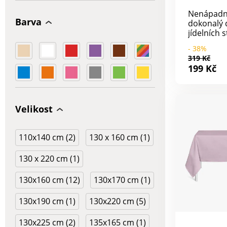
Nenápadný
Barva
dokonalý 
jídelních 
kvalitní u
- 38%
dokáže v 
319 Kč
mistrně č
199 Kč
atmosféro
chutná ješ
výběr ze 7
barev.Mate
Velikost
100%
polyester
x 200 cm.
110x140 cm (2)
130 x 160 cm (1)
130 x 220 cm (1)
130x160 cm (12)
130x170 cm (1)
130x190 cm (1)
130x220 cm (5)
130x225 cm (2)
135x165 cm (1)