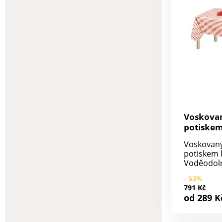
Voskovan
potiskem
Voskovaný
potiskem 
Voděodol
odolnost 
- 63%
Snadná úd
791 Kč
čistit hou
od 289 K