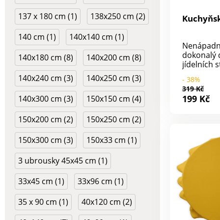
137 x 180 cm (1)
138x250 cm (2)
Kuchyňs
140 cm (1)
140x140 cm (1)
Nenápadný
dokonalý 
140x180 cm (8)
140x200 cm (8)
jídelních 
kvalitní u
140x240 cm (3)
140x250 cm (3)
- 38%
dokáže v 
319 Kč
mistrně č
199 Kč
140x300 cm (3)
150x150 cm (4)
atmosféro
chutná ješt
150x200 cm (2)
150x250 cm (2)
výběr ze 7
Materiál k
polyester. Rozměry: 14
150x300 cm (3)
150x33 cm (1)
x 200 cm.
3 ubrousky 45x45 cm (1)
33x45 cm (1)
33x96 cm (1)
35 x 90 cm (1)
40x120 cm (2)