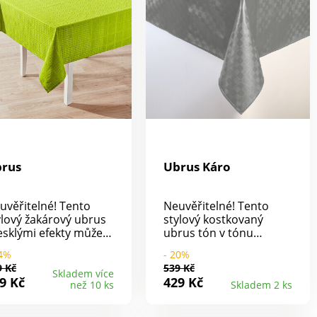
rus
Ubrus Káro
uvěřitelné! Tento
Neuvěřitelné! Tento
ylový žakárový ubrus
stylový kostkovaný
lesklými efekty můžete
ubrus tón v tónu
ít, jako by byl z
vypadá, jako by byl
14%
- 20%
skovaného plátna.
vyroben z voskovaného
9 Kč
539 Kč
užná textilní tkanina
plátna. Stačí setřít a vše
Skladem více
9 Kč
429 Kč
než 10 ks
Skladem 2 ks
natolik
je čisté! Můžete tedy bez
doodpudivá, že
obav hodovat.
vrny neproniknou