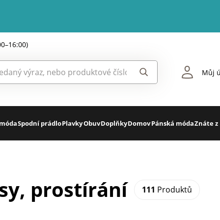
00–16:00)
Můj ú
 móda
Spodní prádlo
Plavky
Obuv
Doplňky
Domov
Pánská móda
Znáte z
y, prostírání
111
Produktů