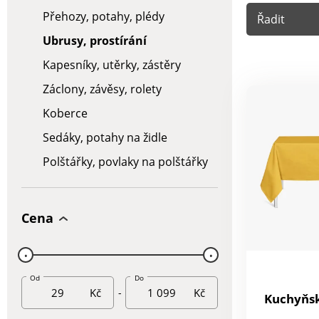
Přehozy, potahy, plédy
Řadit
Ubrusy, prostírání
Kapesníky, utěrky, zástěry
Záclony, závěsy, rolety
Koberce
Sedáky, potahy na židle
Polštářky, povlaky na polštářky
Cena
Od
Do
Kč
-
Kč
Kuchyňs