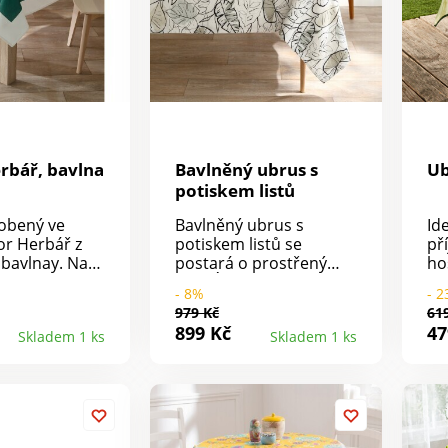
rbář, bavlna
Bavlněný ubrus s
Ub
potiskem listů
obený ve
Bavlněný ubrus s
Id
zor Herbář z
potiskem listů se
př
 bavlnay. Na
postará o prostřený
ho
rusu Herbář
stůl. Úprava proti
ub
- 8%
- 
pěkný
skvrnám. Snadná
de
979 Kč
61
istový vzor,
údržba. Zakončení
sn
899 Kč
47
Skladem 1 ks
Skladem 1 ks
milujete.
lemem. Čtvercové nebo
Je
obdélníkové rozměry.
na
Vyrobeno ve Španělsku.
Standard 100 podle
Oeko-Tex (n° CQ 1216/1
IFTH). Tato známka