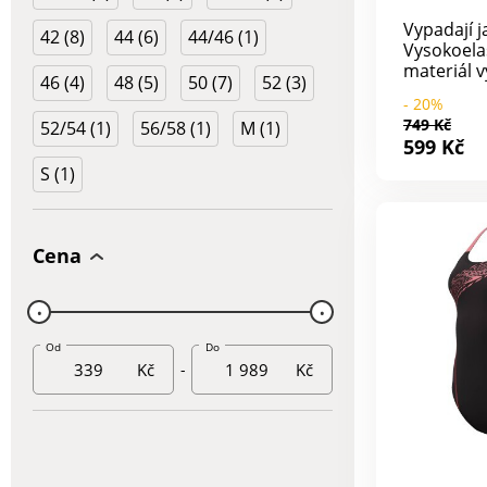
Vypadají j
42 (8)
44 (6)
44/46 (1)
Vysokoela
materiál v
46 (4)
48 (5)
50 (7)
52 (3)
siluetu. I
- 20%
měkké koš
749 Kč
52/54 (1)
56/58 (1)
M (1)
ženský dek
599 Kč
pro plaván
S (1)
Požadovan
uveďte pr
objednávc
30 °C. Pr
Cena
střih. Mod
Skvělý let
Od
Do
Kč
-
Kč