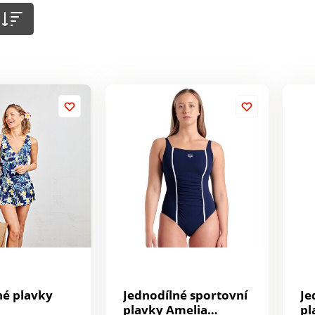
né plavky
Jednodílné sportovní
Je
plavky Amelia
pl