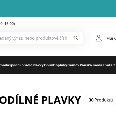
00–16:00)
Můj ú
 móda
Spodní prádlo
Plavky
Obuv
Doplňky
Domov
Pánská móda
Znáte z
ODÍLNÉ PLAVKY
30
Produktů