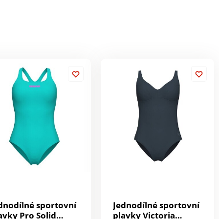
dnodílné sportovní
Jednodílné sportovní
avky Pro Solid
plavky Victoria