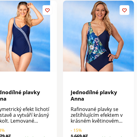
divuhodné!
postavu.
dnodílné plavky
Jednodílné plavky
na
Anna
ymetrický efekt lichotí
Rafinované plavky se
stavě a vytváří krásný
zeštíhlujícím efektem v
kolt. Lemované
krásném květinovém
šíčky s
designu. Asymetrický
13%
- 15%
dprsenkovým pásem
střih dělá dokonalou
79 Kč
1 669 Kč