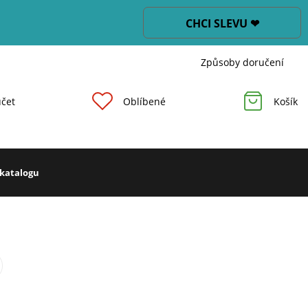
CHCI SLEVU ❤
Způsoby doručení
čet
Oblíbené
Košík
 katalogu