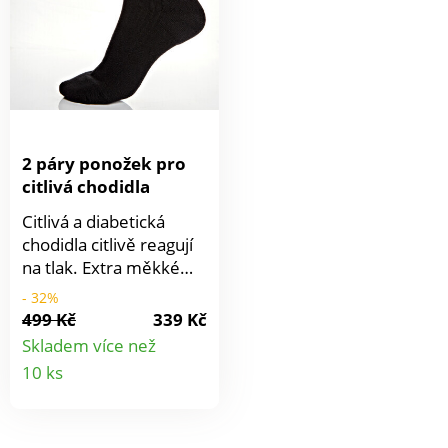
ve Francii. Perte na 30
°C.
2 páry ponožek pro
citlivá chodidla
Citlivá a diabetická
chodidla citlivě reagují
na tlak. Extra měkké
froté těchto ponožek je
- 32%
obzvláště šetrné k
499 Kč
339 Kč
patám a prstům.
Skladem více než
Speciální šev pod prsty
Detail
10 ks
na nohou. Příjemně
produktu
měkká chůze bez
otlaků. Antibakteriální