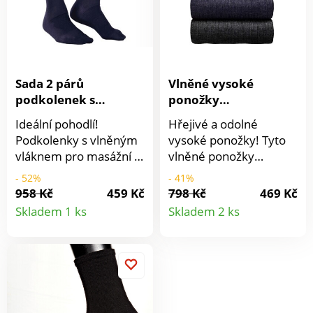
Sada 2 párů
Vlněné vysoké
podkolenek s
ponožky
masážním efektem,
Thermoperle, sada 2
Ideální pohodlí!
Hřejivé a odolné
60 % vlna
párů
Podkolenky s vlněným
vysoké ponožky! Tyto
vláknem pro masážní a
vlněné ponožky
reflexní efekt.
Thermoperle budete
- 52%
- 41%
Podkolenky neškrtí a
nosit znovu a znovu,
958 Kč
459 Kč
798 Kč
469 Kč
Detail
Detail
volně drží na noze.
jsou velmi odolné.
Skladem 1 ks
Skladem 2 ks
Mikromasážní efekt
Nežmolkovatí a nesráží
produktu
produkt
ulevuje unaveným
se. Ponožky mají
nohám. Zesílená pata a
zesílenou patu a špičku.
špička. Extra ploché,
Sada 2 párů. Lze prát v
tvarované chodidlo.
pračce.
Sada 2 párů. Vyrobené