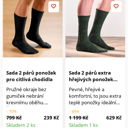
Francii. Perte v pračce.
Francii. Perte v pračce.
Sada 2 párů ponožek
Sada 2 párů extra
pro citlivá chodidla
hřejivých ponožek
Labonal®
Pružné okraje bez
Pevné, hřejivé a
gumiček nebrání
komfortní, to jsou extra
krevnímu oběhu.
teplé ponožky ideální
Špičky i paty jsou
pro zimní období.
- 70%
- 48%
zesílené. Tyto ponožky
Ponožka zn. Labonal® v
799 Kč
239 Kč
1 199 Kč
629 Kč
Detail
Detail
Vám doporučujeme,
sadě 2 párů. Dokonale
Skladem 2 ks
Skladem 1 ks