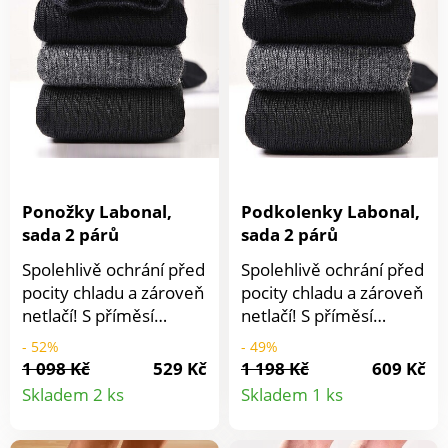
elastan.Barva: červená,
5% polyamid, 1%
černáUnisex (stačí si
elastan.
vybrat
velikost).Vyrobeno na
Slovensku.
Ponožky Labonal,
Podkolenky Labonal,
sada 2 párů
sada 2 párů
Spolehlivě ochrání před
Spolehlivě ochrání před
pocity chladu a zároveň
pocity chladu a zároveň
netlačí! S příměsí
netlačí! S příměsí
hřejivého vlákna
hřejivého vlákna
- 52%
- 49%
Thermocool. Netlačí.
Thermocool. Netlačí.
1 098 Kč
529 Kč
1 198 Kč
609 Kč
Detail
Detail
Bez pruženky. Pata a
Bez pruženky. Pata a
Skladem 2 ks
Skladem 1 ks
špička zesílená. Sada 2
špička zesílená. Sada 2
produktu
produkt
párů. Vyrobené ve
párů. Vyrobené ve