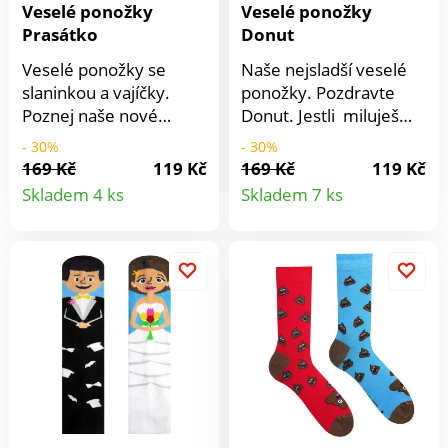
Veselé ponožky
Veselé ponožky
Prasátko
Donut
Veselé ponožky se
Naše nejsladší veselé
slaninkou a vajíčky.
ponožky. Pozdravte
Poznej naše nové
Donut. Jestli miluješ
prasátko a překvap
sladké tak, jako my,
- 30%
- 30%
vždy, kdy si vyzuješ
tyto veselé ponožky
169 Kč
119 Kč
169 Kč
119 Kč
Detail
Detail
boty. Vykouzlí úsměv
musí být tvoje.Složení:
Skladem 4 ks
Skladem 7 ks
na tváři tobě i tvému
90% bavlna, 8%
produktu
produkt
okolí.Složení: 90%
polyamid, 2%
bavlna, 8% polyamid,
elastan.Unisex (stačí si
2% elastan.Unisex
vybrat
(stačí si vybrat
velikost).Vyrobeno na
velikost).Vyrobeno na
Slovensku.
Slovensku.