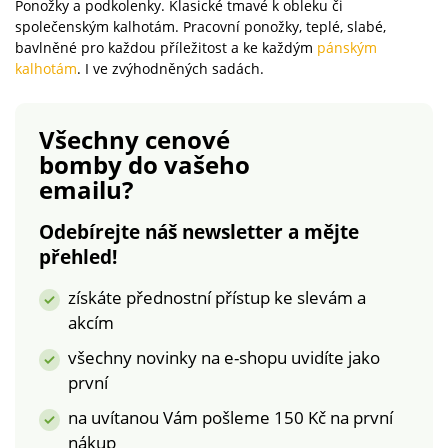
složky působí
Ponožky a podkolenky. Klasické tmavé k obleku či
protiinfekcím a proti
společenským kalhotám. Pracovní ponožky, teplé, slabé,
zápachu nohou. Aloe
bavlněné pro každou příležitost a ke každým
pánským
kalhotám
. I ve zvýhodněných sadách.
vera hýčká pokožku.
Lze prát při 40 °C. Bez
otlaků. Bez
Všechny cenové
zařezávajících švů.
bomby
do vašeho
Dokonalý střih.
emailu?
Odebírejte náš newsletter a mějte
přehled!
získáte přednostní přístup ke slevám a
akcím
všechny novinky na e-shopu uvidíte jako
první
na uvítanou Vám pošleme 150 Kč na první
nákup