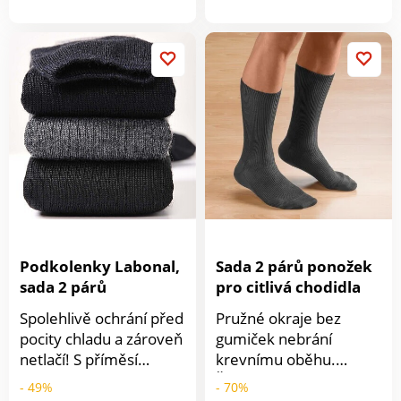
jsou příjemné a
izolující. S vysokým
produktu
produkt
pohodlné. Sada 2 párů
podílem vlny. Ochrana
stejné barvy. Perte na
před chladem. Odolné.
30 °C.
Zesílená pata a špička.
Vyrobeno ve Francii.
Lze prát v pračce.
Podkolenky Labonal,
Sada 2 párů ponožek
sada 2 párů
pro citlivá chodidla
Spolehlivě ochrání před
Pružné okraje bez
pocity chladu a zároveň
gumiček nebrání
netlačí! S příměsí
krevnímu oběhu.
hřejivého vlákna
Špičky i paty jsou
- 49%
- 70%
Thermocool. Netlačí.
zesílené. Tyto ponožky