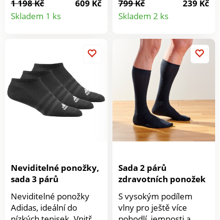
1 198 Kč
609 Kč
799 Kč
239 Kč
Detail
Detail
Bez pruženky. Pata a
Vám doporučujeme,
Skladem 1 ks
Skladem 2 ks
špička zesílená. Sada 2
jsou příjemné a
produktu
produkt
párů. Vyrobené ve
pohodlné. Sada 2 párů
Francii. Perte v pračce.
stejné barvy. Perte na
30 °C.
Neviditelné ponožky,
Sada 2 párů
sada 3 párů
zdravotních ponožek
Neviditelné ponožky
S vysokým podílem
Adidas, ideální do
vlny pro ještě více
nízkých tenisek. Vnitřek
pohodlí, jemnosti a