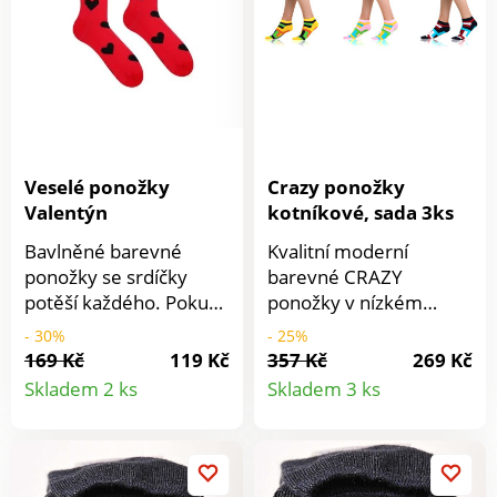
Slovensku.
Veselé ponožky
Crazy ponožky
Valentýn
kotníkové, sada 3ks
Bavlněné barevné
Kvalitní moderní
ponožky se srdíčky
barevné CRAZY
potěší každého. Pokud
ponožky v nízkém
hledáte dárek na
provedení, v setu po 3
- 30%
- 25%
Valentýna, k
párech, veselé vzory.
169 Kč
119 Kč
357 Kč
269 Kč
Detail
Detail
narozeninám nebo jen
Ponožky vysoké
Skladem 2 ks
Skladem 3 ks
tak, těmito ponožkami
kvality,Prodyšné díky
produktu
produkt
nic nezkazíš.Složení:
bavlně.Vhodné jako
90% bavlna, 8%
dárek.Složení: 77%
polyamid, 2%
bavlna,17% polyester,