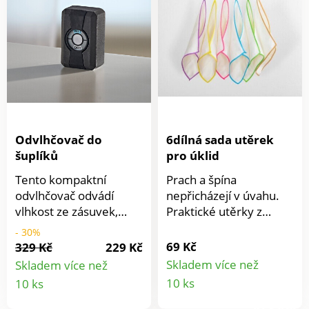
a vlasy. Lze používat za
sucha i za mokra.
Odvlhčovač do
6dílná sada utěrek
šuplíků
pro úklid
Tento kompaktní
Prach a špína
odvlhčovač odvádí
nepřicházejí v úvahu.
vlhkost ze zásuvek,
Praktické utěrky z
přihrádek na rukavice,
mikrovlákna využijete
- 30%
šperků nebo krabic s
každý den. Materiál:
69 Kč
329 Kč
229 Kč
nářadím a zabraňuje
100% viskóza
Skladem více než
Skladem více než
vzniku plísní a
(bambusové vlákno).
Detail
Detail
10 ks
10 ks
nepříjemných pachů. S
Rozměr každé utěrky:
produkt
produktu
barevným indikátorem
25 x 25 cm.