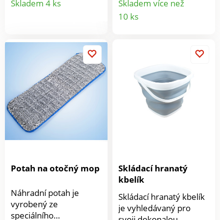
Skladem 4 ks
Skladem více než
Detail
10 ks
produktu
produkt
Potah na otočný mop
Skládací hranatý
kbelík
Náhradní potah je
Skládací hranatý kbelík
vyrobený ze
je vyhledávaný pro
speciálního
svoji dokonalou