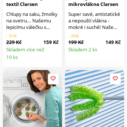
textil Clarsen
mikrovlákna Clarsen
Chlupy na saku, žmolky
Super savé, antistatické
na svetru... Našemu
a nepouští vlákna -
lepicímu válečku s
mokré i suché! Naše
antistatickým
extra jemné utěrky z
- 31%
- 25%
kartáčkem nic
mikrovlákna čistí citlivé
229 Kč
159 Kč
199 Kč
149 Kč
Detail
neunikne. Dvojnásobně
povrchy velmi jemně,
Skladem více než
Skladem 2 ks
praktické: ve 2
aniž by zanechávaly
Detail
10 ks
produkt
velikostech pro použití
šmouhy nebo
produktu
doma i na cestách.
škrábance.
ABS/PP/TPR. 2 velikosti:
22 x 12 x 7,5 cm a 12 x
4 x 3 cm. Ideální pro
oděvy, bytový textil,
čalouněný nábytek
atd.. Skládací cestovní
váleček. Omyvatelné
samolepicí roličky. Sada
2 ks.