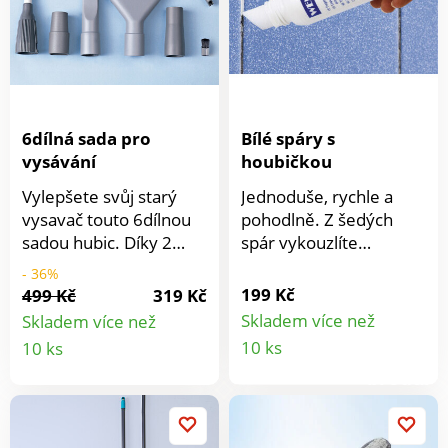
6dílná sada pro
Bílé spáry s
vysávání
houbičkou
Vylepšete svůj starý
Jednoduše, rychle a
vysavač touto 6dílnou
pohodlně. Z šedých
sadou hubic. Díky 2
spár vykouzlíte
adaptérům se hodí ke
obratem ruky zářivě
- 36%
všem standardním
bílé! Obsahuje účinnou
199 Kč
499 Kč
319 Kč
vysavačům a bez
látku proti plísni.
Skladem více než
Skladem více než
námahy vyčistí
Spárovač je opatřený
Detail
Detail
10 ks
10 ks
koberce, lišty,
praktickou houbičkou
produkt
produktu
čalouněný nábytek,
ke snadnějšímu
klávesnice, štěrbiny a
nanášení. Obsah: 125
mnoho dalšího. Ideální
ml.