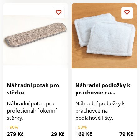
nasycení. Po vysušení v
mikrovlnné
troubě/troubě je opět
připraven k použití.
Odvlhčuje prostory do
objemu 5 litrů.
Zabraňuje vzniku plísní.
S barevným
indikátorem. Lze použít
opakovaně. Clarsen.
Clarsen.
Náhradní potah pro
Náhradní podložky k
stěrku
prachovce na
podlahové lišty
Náhradní potah pro
Náhradní podložky k
profesionální okenní
prachovce na
stěrky.
podlahové lišty.
- 90%
- 53%
279 Kč
29 Kč
169 Kč
79 Kč
Detail