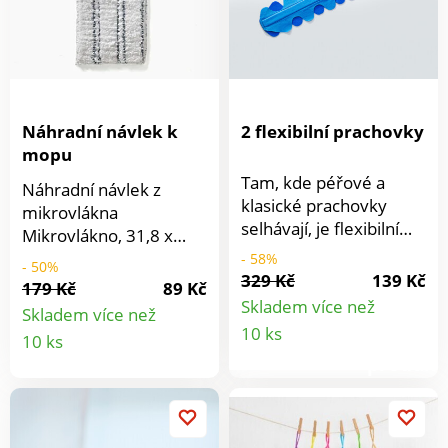
Náhradní návlek k
2 flexibilní prachovky
mopu
Tam, kde péřové a
Náhradní návlek z
klasické prachovky
mikrovlákna
selhávají, je flexibilní
Mikrovlákno, 31,8 x
prachovka
12,5 cm. Mikrovlákno.
- 58%
- 50%
nepřekonatelná: v
329 Kč
139 Kč
Absorpční + bez
179 Kč
89 Kč
rozích a štěrbinách, pod
žmolků.
Skladem více než
Skladem více než
skříněmi, za topnými
Detail
Detail
10 ks
10 ks
tělesy a mnohem více.
produkt
Extra plochá, příjemně
produktu
lehká a antistatická.
Kouzelně přitahuje a
zadržuje prach, žmolky