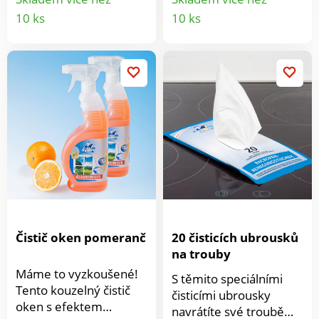
manipulaci je ve spodní
Sada 2 ks.
Detail
Detail
10 ks
10 ks
části úchytka, kterou
produktu
produkt
oceníte zejména při
vylévání obsahu Z
odolného a pružného
plastu Rozměry: 360 x
350 x 280 mm
Vyrobeno v Turecku
Čistič oken pomeranč
20 čisticích ubrousků
na trouby
Máme to vyzkoušené!
S těmito speciálními
Tento kouzelný čistič
čisticími ubrousky
oken s efektem
navrátíte své troubě