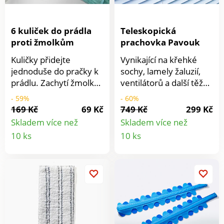
6 kuliček do prádla
Teleskopická
proti žmolkům
prachovka Pavouk
Kuličky přidejte
Vynikající na křehké
jednoduše do pračky k
sochy, lamely žaluzií,
prádlu. Zachytí žmolky
ventilátorů a další těžko
a vlasy už během praní.
přístupná místa jako
- 59%
- 60%
jsou střešní okna a
169 Kč
69 Kč
749 Kč
299 Kč
stropní svítidla: tato
Skladem více než
Skladem více než
čtyřramenná
Detail
Detail
10 ks
10 ks
prachovka z
produktu
produkt
mikrovlákna obklopí
předmět a šetrně
odstraní prach.