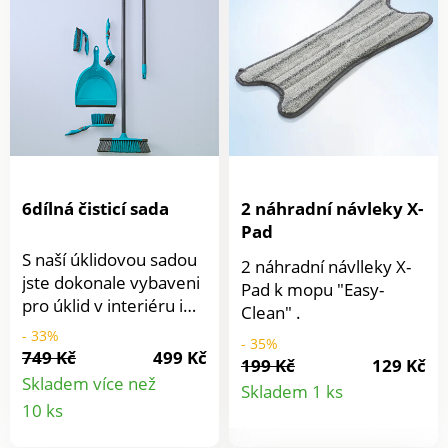
v domácnosti, autě,
kanceláři atd. Nástavec
Flexi-Clean pro precizní
čištění. Adaptér pro
vysavače Vorwerk.
Štěrbinová hubice o
délce 28 cm. Hubice na
čalounění.
6dílná čisticí sada
2 náhradní návleky X-
Pad
S naší úklidovou sadou
2 náhradní návlleky X-
jste dokonale vybaveni
Pad k mopu "Easy-
pro úklid v interiéru i
Clean" .
exteriéru: koště,
- 33%
- 35%
násada, ruční kartáč,
749 Kč
499 Kč
199 Kč
129 Kč
lopatka, kartáč na
Detail
Skladem více než
Skladem 1 ks
čištění a WC štětka. S
Detail
10 ks
praktickým
produkt
produktu
protiskluzovým