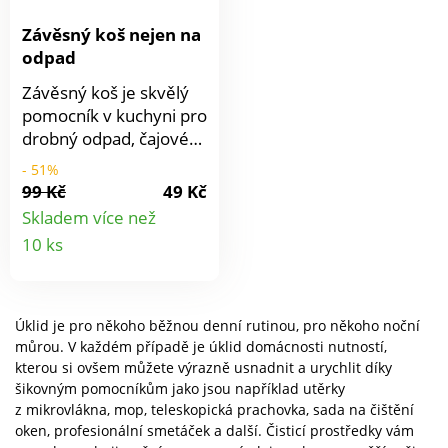
složený 24 x 24 cm,
pružný• Poutko k
výška 5,5 cm, rozložený
zavěšení• Úspora
Závěsný koš nejen na
výška 20,5 cm kbelík 10
místa• Snadná
odpad
l: složený 29 x 29 cm,
manipulace• Praktické
Závěsný koš je skvělý
výška 5,5 cm, rozložený
víko• Objem 5 l
pomocník v kuchyni pro
výška 25 cm • Skládací
drobný odpad, čajové
a pružný • Poutko k
sáčky, odkrojky
zavěšení • Úspora místa
- 51%
zeleniny či ovoce aj.
při skladování • Snadná
99 Kč
49 Kč
Jednoduše ho zavěsíte
manipulace
Skladem více než
na dvířka kuchyňské
Detail
10 ks
linky, zásuvku nebo jen
produktu
postavíte. Pracovní
deska kuchyňské linky
zůstává uklizená a
Úklid je pro někoho běžnou denní rutinou, pro někoho noční
vaření je hned
můrou. V každém případě je úklid domácnosti nutností,
příjemnější.Závěsný
kterou si ovšem můžete výrazně usnadnit a urychlit díky
šikovným pomocníkům jako jsou například utěrky
koš má široké využití i u
z mikrovlákna, mop, teleskopická prachovka, sada na čištění
psacích a pracovních
oken, profesionální smetáček a další. Čisticí prostředky vám
stolů nebo v dílně pro