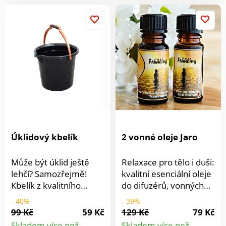
držadlem, takže se
snadno drží i za mokra.
Úklidový kbelík
2 vonné oleje Jaro
Může být úklid ještě
Relaxace pro tělo i duši:
lehčí? Samozřejmě!
kvalitní esenciální oleje
Kbelík z kvalitního
do difuzérů, vonných
pružného plastu s
olejových lamp a
- 40%
- 39%
výlevkou usnadní váš
potpourry. Objem: 2x
99 Kč
59 Kč
129 Kč
79 Kč
úklid. Pro ještě lepší
10 ml. Každý 10 ml.
Skladem více než
Skladem více než