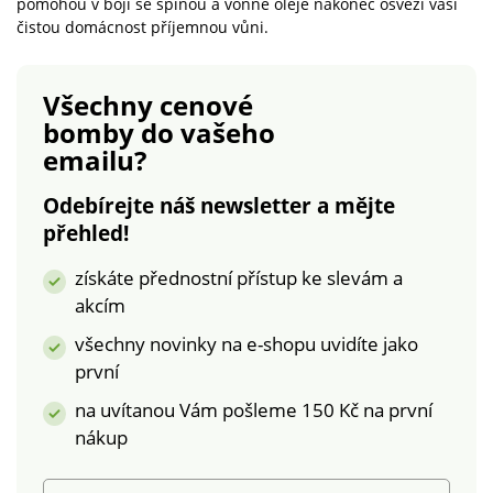
pomohou v boji se špínou a vonné oleje nakonec osvěží vaši
kutily. Skvěle poslouží
čistou domácnost příjemnou vůni.
jako úložný prostor na
jakékoliv drobnosti.Do
koše nejsou potřeba
Všechny cenové
sáčky, jeho údržba je
bomby
do vašeho
velmi snadná.Rozměry:
emailu?
20 x 18 x 19 cm.Výběr
ze dvou barevných
Odebírejte náš newsletter a mějte
kombinací.Praktické
přehled!
odklápěcí víko
získáte přednostní přístup ke slevám a
akcím
všechny novinky na e-shopu uvidíte jako
první
na uvítanou Vám pošleme 150 Kč na první
nákup