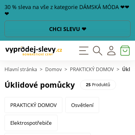
30 % sleva na vše z kategorie DÁMSKÁ MÓDA ❤❤
❤
CHCI SLEVU ❤
Hlavní stránka
>
Domov
>
PRAKTICKÝ DOMOV
>
Úkli
Úklidové pomůcky
25
Produktů
PRAKTICKÝ DOMOV
Osvětlení
Elektrospotřebiče