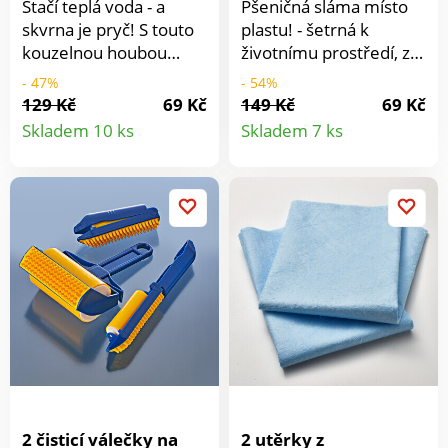
Stačí teplá voda - a
Pšeničná sláma místo
skvrna je pryč! S touto
plastu! - šetrná k
kouzelnou houbou
životnímu prostředí, z
vyčistíte svůj čalouněný
obnovitelných surovin!
- 47%
- 54%
nábytek a koberce
Smetáček se štětinami
129 Kč
69 Kč
149 Kč
69 Kč
Detail
Detail
důkladně a šetrně -
z pšeničné slámy.
Skladem 10 ks
Skladem 7 ks
také bez čisticích
Působí antistaticky.
produktu
produkt
prostředků.
Včetně lopatky s
rukojetí, do které lze
zasunout.
2 čisticí válečky na
2 utěrky z