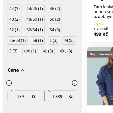
Tato lehk
44 (3)
44/46 (1)
46 (2)
bunda se 
ozdobným
48 (2)
48/50 (1)
50 (2)
šňůrkám n
- 62%
pase perf
1 299 Kč
52 (1)
52/54 (1)
54 (3)
přizpůsobi
499 Kč
postavě i
56/58 (1)
58 (1)
L (3)
M (5)
Vnitřní p
a manžety
okouzlujíc
S (3)
uni (1)
XL (3)
XXL (3)
který dod
Nejprodávánější
hravý nád
materiál z
perfektní 
Cena
teplejších
chladnějš
Délka 73 
Od
Do
Kč
-
Kč