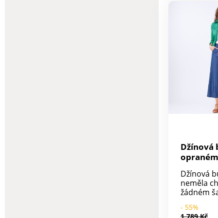
kapes 100
Džínová 
opraném
Džínová b
neměla ch
žádném ša
Vám ji př
- 55%
strečové v
1 789 Kč