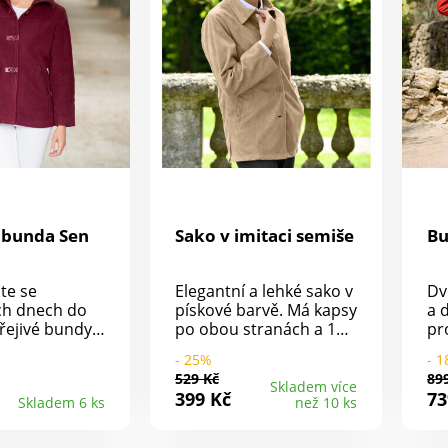
značuje
sk
robky, které
Ma
obeny
ro
ním testům na
ka
ektrum
v 
 látek a
Za
e bezpečný
Lz
 platných
e prát v
 bunda Sen
Sako v imitaci semiše
B
te se
Elegantní a lehké sako v
Dv
ch dnech do
pískové barvě. Má kapsy
a 
řejivé bundy
po obou stranách a 10
pr
teným límcem,
cm boční rozparky.
vě
- 25%
- 
čními
Jemnost a vzhled
529 Kč
89
 velkými
materiálu imituje jemný
Skladem více
399 Kč
73
Skladem 6 ks
než 10 ks
Délka cca 70
semiš. Celková délka
iál 100%
cca 75 cm. Materiál:
 límec a lemy
100% polyester.