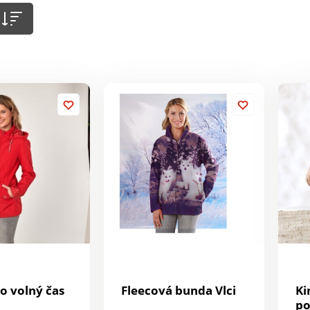
o volný čas
Fleecová bunda Vlci
Ki
po