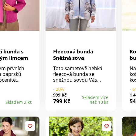
dv
pr
mó
det
zp
dé
Lze
á bunda s
Fleecová bunda
Ko
ým límcem
Sněžná sova
bu
fl
em prvních
Tato sametově hebká
Na
h paprsků
fleecová bunda se
ko
oceníte
sněžnou sovou Vás
ko
u bundu s
nenechá v zimě
vz
- 20%
- 
střihem.
mrznout! Se stojáčkem
za
999 Kč
1 4
á. Kimono
a kapsami na obou
ko
Skladem více
799 Kč
54
Skladem 2 ks
než 10 ks
plní. Dlouhé
stranách, zapínání na
Ši
zadu
zip - úžasně měkká,
Je
 šev. Rovný
příjemná a hřejivá.
Za
m. Standard
Fleece. Kvalitní potisk.
vz
 Oeko-Tex (n°
Ko
3 IFTH). Tato
v 