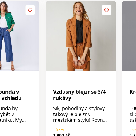
% polyakryl.
bunda v
Vzdušný blejzr se 3/4
Kr
 vzhledu
rukávy
unda by
Šik, pohodlný a stylový,
10
ybět v
takový je blejzr v
sl
tníku. My
městském stylu! Rovný
sak
inášíme ve
střih. Kostýmkový límec.
po
- 57%
- 
erzi, které
Vpředu a vzadu
ra
1 489 Kč
1 7