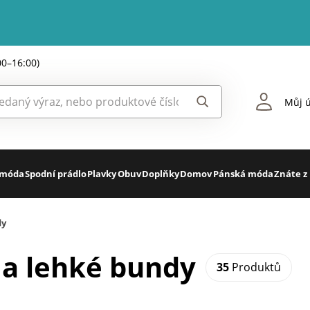
00–16:00)
Můj ú
 móda
Spodní prádlo
Plavky
Obuv
Doplňky
Domov
Pánská móda
Znáte z
dy
 a lehké bundy
35
Produktů