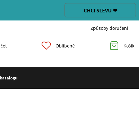
CHCI SLEVU ❤
Způsoby doručení
čet
Oblíbené
Košík
 katalogu