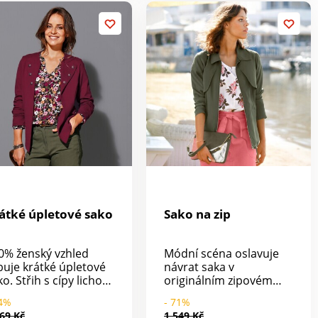
prát v pračce.
átké úpletové sako
Sako na zip
0% ženský vzhled
Módní scéna oslavuje
ibuje krátké úpletové
návrat saka v
o. Střih s cípy lichotí
originálním zipovém
stavě. Jemné
provedení. Lehké,
64%
- 71%
menní vycpávky.
vzdušné a moderní,
69 Kč
1 549 Kč