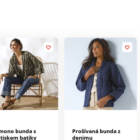
mono bunda s
Prošívaná bunda z
tiskem batiky
denimu