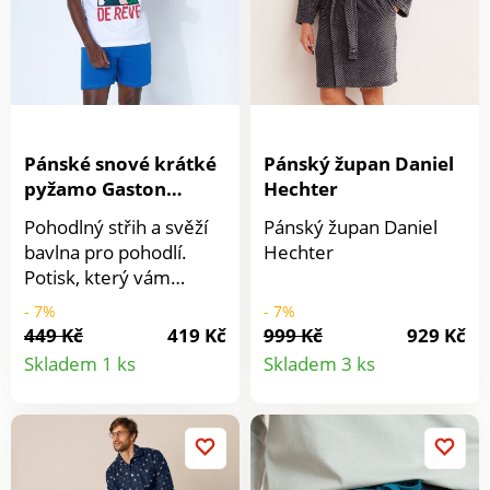
Zaoblený spodní okraj s
3 IFTH). Tato známka
rozparky po stranách.
označuje textilní
výrobky, které byly
podrobeny
laboratorním testům na
široké spektrum
Pánské snové krátké
Pánský župan Daniel
škodlivých látek a
pyžamo Gaston
Hechter
výrobek je bezpečný
Lagaffe
nad rámec platných
Pohodlný střih a svěží
Pánský župan Daniel
norem. Lze prát v
bavlna pro pohodlí.
Hechter
pračce.
Potisk, který vám
vykouzlí úsměv na
- 7%
- 7%
tváři. Krátké pyžamo na
449 Kč
419 Kč
999 Kč
929 Kč
Detail
Detail
oslavu sportu a příprav
Skladem 1 ks
Skladem 3 ks
na olympijské hry ve
produktu
produkt
stylu Gastona
Lagaffe®... jemně a s
humorem!