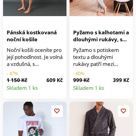
pas. Lze prát v pračce.
Pánská kostkovaná
Pyžamo s kalhotami a
noční košile
dlouhými rukávy, s
potiskem sloganu
Noční košili oceníte pro
Pyžamo s potiskem
její pohodlnost. Je volná
textu a dlouhými
a vzdušná, s
rukávy patří mezi
elegantními detaily.
pohodlné noční prádlo.
- 47%
- 60%
Klasický límeček, léga
Tričko s kulatým
1 150 Kč
609 Kč
999 Kč
399 Kč
Detail
Detail
se zapínáním a na
výstřihem. Vpředu
Skladem 1 ks
Skladem 1 ks
prsou našitá kapsička.
středový potisk. Dlouhé
produktu
produkt
Dlouhé rukávy s
rukávy. Rovný spodní
manžetami a knoflíčky.
lem. Kalhoty s melírem.
Kontrastní paspulka
Pružný pas. Zúžené
kolem límečku,
konce nohavic.
knoflíkové légy, na
Standard 100 podle
manžetách a kapsičce.
Oeko-Tex (n° CQ 1216 /