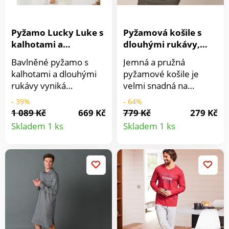
nad rámec platných
norem. Lze prát v
Pyžamo Lucky Luke s
Pyžamová košile s
pračce.
kalhotami a
dlouhými rukávy,
dlouhými rukávy
antracitová
Bavlněné pyžamo s
Jemná a pružná
kalhotami a dlouhými
pyžamové košile je
rukávy vyniká
velmi snadná na
originálním potiskem
kombinování! Košilový
- 39%
- 64%
komiksové postavičky
límeček. Knoflíková
1 089 Kč
669 Kč
779 Kč
279 Kč
Detail
Detail
Lucky Luke - kovboje,
léga. Dlouhé rukávy
Skladem 1 ks
Skladem 1 ks
který vždy zvítězí nad
zakončený vsazeným
produktu
produkt
nebezpečnými lupiči!
pruhem. 1 náprsní
Jednobarevné tričko se
kapsa. Lze prát v
středovým potiskem
pračce.
vpředu. Kulatý výstřih.
Dlouhé rukávy. Rovný
spodní lem.
Jednobarevné kalhoty v
šedém melíru. Pružný