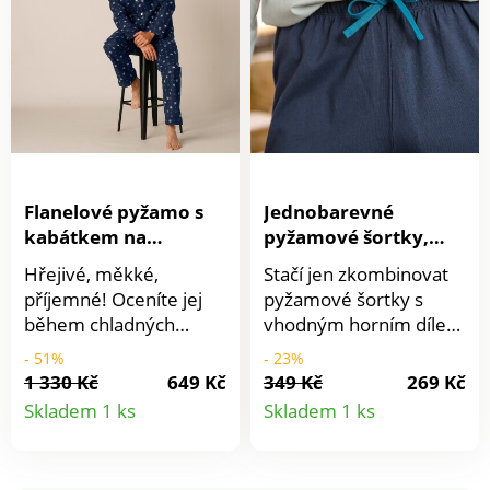
Flanelové pyžamo s
Jednobarevné
kabátkem na
pyžamové šortky,
knoflíky
námořnicky modré
Hřejivé, měkké,
Stačí jen zkombinovat
příjemné! Oceníte jej
pyžamové šortky s
během chladných
vhodným horním dílem
večerů a nocí!
a pyžamo snů je tu.
- 51%
- 23%
Pyžamová flanelová
Pružný pas. Kontrastní
1 330 Kč
649 Kč
349 Kč
269 Kč
Detail
Detail
košile na rozepínání, na
šňůrka na stažení. Z
Skladem 1 ks
Skladem 1 ks
knoflík. S klasickým
jemného úpletu.
produktu
produkt
límečkem. Na hrudi
Standard 100 podle
kapsička 1 + 2 našívané
Oeko-Tex (n° CQ 1216