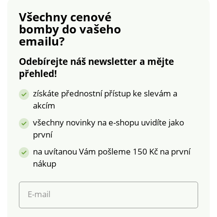
kapsy. S dlouhými
/3 IFTH). Tato známka
Všechny cenové
rukávy. Kalhoty s
označuje textilní
bomby
do vašeho
pružným pasem,
výrobky, které byly
poklopec se 2 knoflíky.
podrobeny
emailu?
Lze prát v pračce.
laboratorním testům na
široké spektrum
Odebírejte náš newsletter a mějte
škodlivých látek a
přehled!
výrobek je bezpečný
získáte přednostní přístup ke slevám a
nad rámec platných
norem. Lze prát v
akcím
pračce.
všechny novinky na e-shopu uvidíte jako
první
na uvítanou Vám pošleme 150 Kč na první
nákup
E-mail