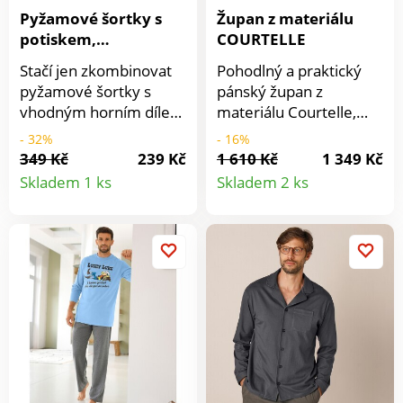
Pyžamové šortky s
Župan z materiálu
potiskem,
COURTELLE
námořnicky modré
Stačí jen zkombinovat
Pohodlný a praktický
pyžamové šortky s
pánský župan z
vhodným horním dílem
materiálu Courtelle,
a pyžamo snů je tu.
který Vás příjemně
- 32%
- 16%
Pružný pas. Kontrastní
zahřeje během
349 Kč
239 Kč
1 610 Kč
1 349 Kč
Detail
Detail
šňůrka na stažení. Z
chladných večerů.
Skladem 1 ks
Skladem 2 ks
jemného úpletu.
Dvoubarevná obruba
produktu
produkt
Standard 100 podle
kolem šálového límce,
Oeko-Tex (n° CQ 1216
na manžetách a na
/3 IFTH). Tato známka
kapsách. Pásek na
označuje textilní
zavázání.
výrobky, které byly
podrobeny
laboratorním testům na
široké spektrum
škodlivých látek a
výrobek je bezpečný