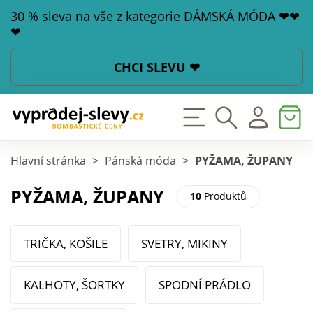
30 % sleva na vše z kategorie DÁMSKÁ MÓDA ❤❤
❤
CHCI SLEVU ❤
Hlavní stránka
>
Pánská móda
>
PYŽAMA, ŽUPANY
PYŽAMA, ŽUPANY
10
Produktů
TRIČKA, KOŠILE
SVETRY, MIKINY
KALHOTY, ŠORTKY
SPODNÍ PRÁDLO