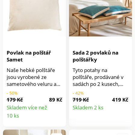
lemovaný růžovou
paspulkou. 1 povlak s
růžovým plameňákem:
1 strana s potiskem, 1
strana bílá. Lemování
černou paspulkou.
Prodáváme po 2 ks.
Povlak na polštář
Sada 2 povlaků na
Samet
polštářky
Naše hebké polštáře
Tyto potahy na
jsou vyrobené ze
polštáře, prodávané v
sametového veluru a
sadách po 2 kusech,
díky bude každý
jsou ideální pro vnesení
- 50%
- 42%
interiér opravdu útulný
barevného akcentu do
179 Kč
89 Kč
719 Kč
419 Kč
Detail
- čím více, tím lépe!
vašeho interiéru. Jsou
Skladem více než
Skladem 2 ks
moderní a zároveň
Detail
10 ks
produkt
nadčasové a skvěle se
produktu
hodí na pohovku,
zahradní nábytek nebo