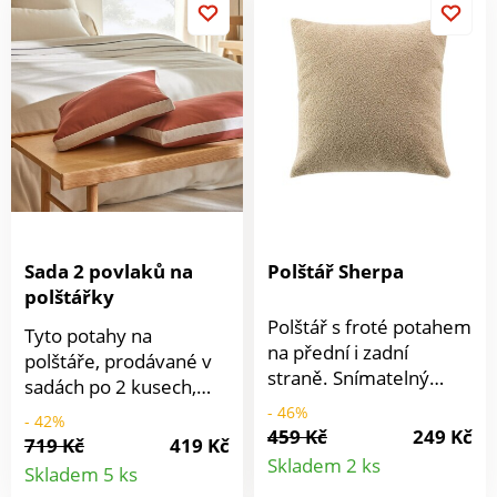
postel.
Sada 2 povlaků na
Polštář Sherpa
polštářky
Polštář s froté potahem
Tyto potahy na
na přední i zadní
polštáře, prodávané v
straně. Snímatelný
sadách po 2 kusech,
potah na zip.
jsou ideální pro vnesení
- 46%
- 42%
459 Kč
249 Kč
barevného akcentu do
719 Kč
419 Kč
Detail
Detail
vašeho interiéru. Jsou
Skladem 2 ks
Skladem 5 ks
moderní a zároveň