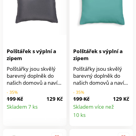
Polštářek s výplní a
Polštářek s výplní a
zipem
zipem
Polštářky jsou skvělý
Polštářky jsou skvělý
barevný doplněk do
barevný doplněk do
našich domovů a navíc
našich domovů a navíc
jich není nikdy dost.
jich není nikdy dost.
- 35%
- 35%
Báječně se s nimi
Báječně se s nimi
199 Kč
129 Kč
199 Kč
129 Kč
Detail
odpočívá nebo spí.
odpočívá nebo spí.
Skladem 7 ks
Skladem více než
Můžete v nich ležet u
Můžete v nich ležet u
Detail
10 ks
produktu
televize, číst si,
televize, číst si,
produkt
poslouchat hudbu nebo
poslouchat hudbu nebo
třeba telefonovat. Už
třeba telefonovat. Už