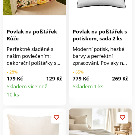
Povlak na polštářek
Povlak na polštářek s
Růže
potiskem, sada 2 ks
Perfektně sladěné s
Moderní potisk, hezké
naším povlečením:
barvy a perfektní
dekorační polštářky se
zpracování. Povlaky na
žlutými růžemi a
dekorační polštářky
- 28%
- 65%
motýlky - měkké a
Vám vždy udělají radost
179 Kč
129 Kč
779 Kč
269 Kč
Detail
hebké jako samet! Se
a osvěží atmosféru
Skladem více než
Skladem 1 ks
zapínáním na zip.
Vašeho domova. Dobře
Detail
10 ks
produkt
se udržují. Díky
produktu
zapínání na zip se také
snadno povlékají. 1
povlak s grafickým
potiskem, stejným na
obou stranách,