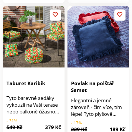
produktu
televize, číst si,
poslouchat hudbu nebo
třeba telefonovat. Už
víte, proč jsou polštářky
tolik důležité?Nabízíme
vám výběr ze 7
barev.Materiál: 100%
polyesterRozměry: 40
x 40 cmPotah na zipLze
prát i s výplní
Taburet Karibik
Povlak na polštář
Samet
Tyto barevné sedáky
Elegantní a jemné
vykouzlí na Vaší terase
zároveň - čím více, tím
nebo balkoně úžasnou
lépe! Tyto plyšově
atmosféru karibských
měkké sametové
- 31%
- 17%
květin.
549 Kč
379 Kč
polštáře se širokými
229 Kč
189 Kč