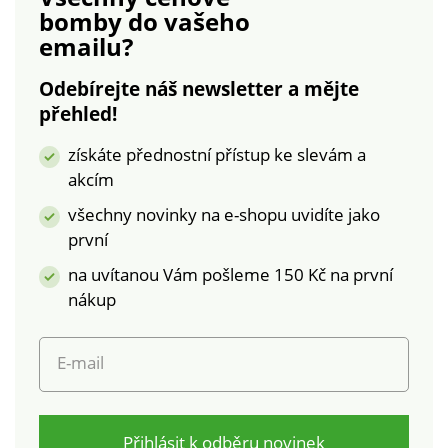
cm. Nafukovací
bomby
do vašeho
35 cm.
cestovní
emailu?
polštářekVyvýšená
podpora v oblasti
Odebírejte náš newsletter a mějte
krkuMaximální komfort
přehled!
na cestách, doma nebo
v kancelářiSnímatelný
získáte přednostní přístup ke slevám a
potah (praní na 30
akcím
°C)Měkký velurSoučástí
balení je maska na oči a
všechny novinky na e-shopu uvidíte jako
špunty do uší
první
na uvítanou Vám pošleme 150 Kč na první
nákup
E-mail
Přihlásit k odběru novinek