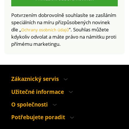
Potvrzením dobrovolně souhlasíte se zasíláním
speciálních na míru přizpůsobených novinek
dle „
“. Souhlas můžete
Ochrany osobních údajů
kdykoliv odvolat a máte právo na námitku proti
přímému marketingu.
Zákaznický servis
Užitečné informace
O společnosti
Potřebujete poradit