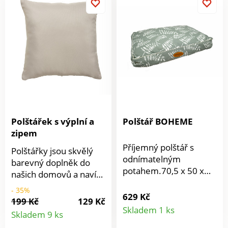
víte, proč jsou polštářky
víte, proč jsou polštářky
tolik důležité?Nabízíme
tolik důležité?Nabízíme
vám výběr ze 7
vám výběr ze 7
barev.Materiál: 100%
barev.Materiál: 100%
polyesterRozměry: 40
polyesterRozměry: 40
x 40 cmPotah na zipLze
x 40 cmPotah na zipLze
prát i s výplní
prát i s výplní
Polštářek s výplní a
Polštář BOHEME
zipem
Příjemný polštář s
Polštářky jsou skvělý
odnímatelným
barevný doplněk do
potahem.70,5 x 50 x
našich domovů a navíc
15,3 cm
jich není nikdy dost.
- 35%
629 Kč
Báječně se s nimi
199 Kč
129 Kč
Detail
Detail
odpočívá nebo spí.
Skladem 1 ks
Skladem 9 ks
Můžete v nich ležet u
produkt