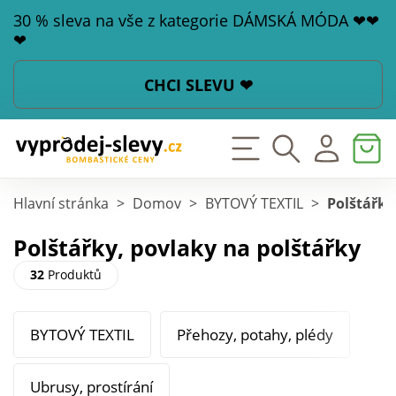
30 % sleva na vše z kategorie DÁMSKÁ MÓDA ❤❤
❤
CHCI SLEVU ❤
Hlavní stránka
>
Domov
>
BYTOVÝ TEXTIL
>
Polštářky
Polštářky, povlaky na polštářky
32
Produktů
BYTOVÝ TEXTIL
Přehozy, potahy, plédy
Ubrusy, prostírání