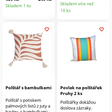
přehodit, hotovo!
Detail
nebo v čtecí koutku,
Skladem více než
Skladem 1 ks
Odpovídající ochrana
Detail
tento polštář vnáší do
10 ks
opěrek a povlaky na
produktu
prostoru charakter,
produkt
polštáře - perfektní!On-
který vás nikdy
line:Povlak na polštář
neomrzí. Snadno
se zipem. 100%
snímatelný potah díky
polyester, lze prát při
zipu.
30 °C. Vysoká kvalita.
Efektní krajková
bordura. Snadná
údržba. Od 2 kusů
jen....
Polštář s bambulkami
Povlak na polštářek
Pruhy 2 ks
Polštář s potiskem
Polštářky dokážou
palmových listů z juty a
doslova zázraky.
bavlny, s bambulkami