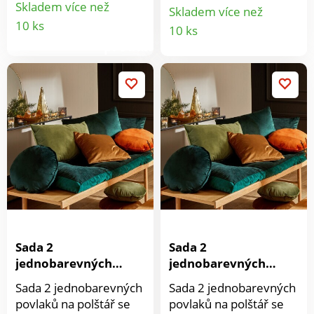
volánky a efektními
Skladem více než
Skladem více než
Detail
akcenty se postarají o
Detail
10 ks
10 ks
Vaše pohodlí.
produktu
produkt
Sada 2
Sada 2
jednobarevných
jednobarevných
povlaků na polštář,
povlaků na polštář,
Sada 2 jednobarevných
Sada 2 jednobarevných
samet
samet
povlaků na polštář se
povlaků na polštář se