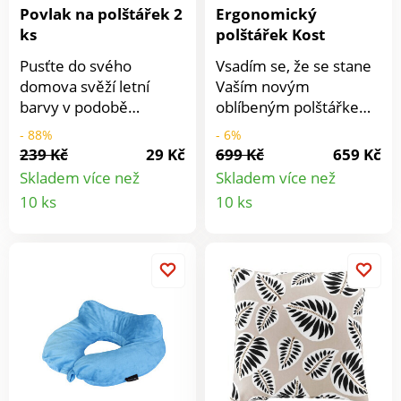
Povlak na polštářek 2
Ergonomický
ks
polštářek Kost
Pusťte do svého
Vsadím se, že se stane
domova svěží letní
Vaším novým
barvy v podobě
oblíbeným polštářkem.
povlaků na polštářky.
Speciální tvar pohodlně
- 88%
- 6%
Přesvědčíte se sami, jak
podpírá krk - a zároveň
239 Kč
29 Kč
699 Kč
659 Kč
bude proměna
je hřejivou a měkkou
Skladem více než
Skladem více než
fantastická a
podložkou na knihu
Detail
Detail
10 ks
10 ks
povlékněte své
položenou na kolenou.
produktu
produkt
oblíbené polštářky.
Ideální na čtení,
Povlaky lemované
sledování televize,
paspulkou jsou barevně
relaxaci!
sladěné a liší se pouze v
použitém motivu.
Nápis na jednom z
povlaků dýchá
samotným
francouzským