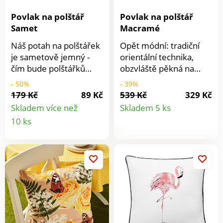
Povlak na polštář
Povlak na polštář
Samet
Macramé
Náš potah na polštářek
Opět módní: tradiční
je sametově jemný -
orientální technika,
čím bude polštářků
obzvláště pěkná na
více, tím lépe! Zapínání
povlaku na polštář. V
- 50%
- 39%
na zip.Ze sametově
přírodních tónech a s
179 Kč
89 Kč
539 Kč
329 Kč
Detail
jemného veluru.
krásným vzorem,
Skladem více než
Skladem 5 ks
Elegantní + jemný.
třásněmi a střapci -
Detail
10 ks
produkt
Snadná údržba.
velmi nápadité.
produktu
Odpovídající výplň
naleznete na. . . .