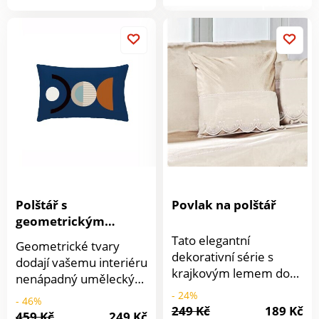
produkt
produktu
nadčasové a skvěle se
hodí na pohovku,
zahradní nábytek nebo
postel.
Polštář s
Povlak na polštář
geometrickým
vzorem
Tato elegantní
Geometrické tvary
dekorativní série s
dodají vašemu interiéru
krajkovým lemem dodá
nenápadný umělecký
Vaší pohovce zcela
nádech. Ať už v
- 24%
- 46%
nový vzhled. Stačí
249 Kč
189 Kč
obývacím pokoji, ložnici
459 Kč
249 Kč