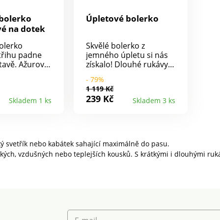
ši
šk
bolerko
Úpletové bolerko
vý
é na dotek
na
no
olerko
Skvělé bolerko z
pr
třihu padne
jemného úpletu si nás
tavě. Ažurový
získalo! Dlouhé rukávy.
mírový na
Bez zapínání. Vpředu
- 79%
 rukávy.
zakulacený a vzadu
1 119 Kč
knoflíky tón v
rovný spodní lem. Z
239 Kč
Skladem 1 ks
Skladem 3 ks
rované
měkkého úpletu. Lze
 spodní lem.
prát v pračce.
dní lem. Lze
čce.
ký svetřík nebo kabátek sahající maximálně do pasu.
hkých, vzdušných nebo teplejších kousků. S krátkými i dlouhými ruk