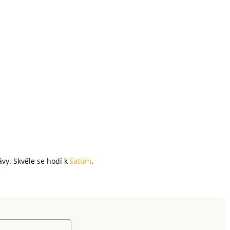
roké spektrum
odlivých látek a
robek je bezpečný
d rámec platných
rem. Lze prát v
ačce.
ávy. Skvěle se hodí k
šatům
.