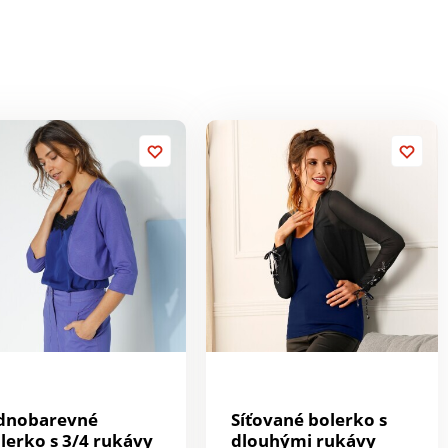
dnobarevné
Síťované bolerko s
lerko s 3/4 rukávy
dlouhými rukávy