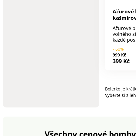
Ažurové 
kašmírov
Ažurové b
volného s
každé pos
úplet kaš
- 60%
dotek. 3/4
999 Kč
Vpředu na 
399 Kč
tónu. Žeb
manžety a
Rovný spo
prát v pra
Bolerko je krát
Vyberte si z le
Všechny cenové bomby