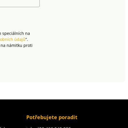
m speciálních na
obních údajů
“.
 na námitku proti
Potřebujete poradit