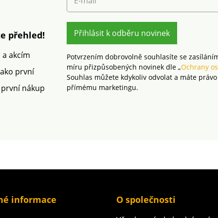
E-mail
Přihlásit k odběru novinek
e přehled!
m a akcím
Potvrzením dobrovolně souhlasíte se zasílání
míru přizpůsobených novinek dle „
Ochrany os
jako první
Souhlas můžete kdykoliv odvolat a máte právo
 první nákup
přímému marketingu.
né informace
O společnosti