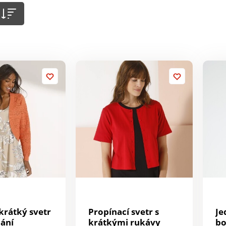
krátký svetr
Propínací svetr s
Je
nání
krátkými rukávy
bo