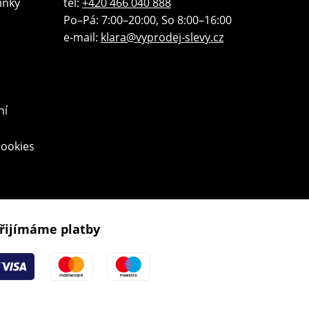
ínky
tel:
+420 466 040 888
Po–Pá: 7:00–20:00, So 8:00–16:00
e-mail:
klara@vyprodej-slevy.cz
ní
cookies
řijímáme platby