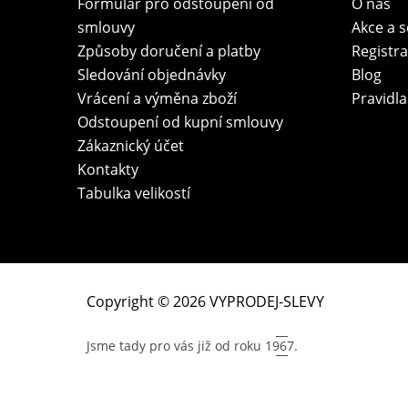
Formulář pro odstoupení od
O nás
smlouvy
Akce a 
Způsoby doručení a platby
Registr
Sledování objednávky
Blog
Vrácení a výměna zboží
Pravidla
Odstoupení od kupní smlouvy
Zákaznický účet
Kontakty
Tabulka velikostí
Copyright © 2026 VYPRODEJ-SLEVY
Jsme tady pro vás již od roku
1967.