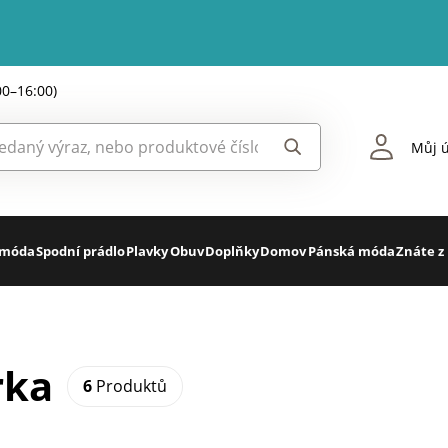
00–16:00)
Můj ú
 móda
Spodní prádlo
Plavky
Obuv
Doplňky
Domov
Pánská móda
Znáte z
rka
6
Produktů