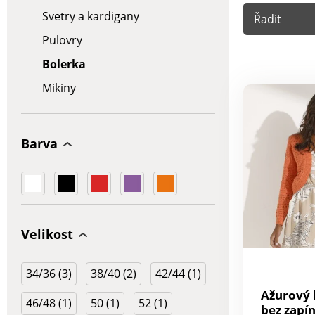
Svetry a kardigany
Řadit
Pulovry
Bolerka
Mikiny
Barva
Velikost
34/36 (3)
38/40 (2)
42/44 (1)
Ažurový 
46/48 (1)
50 (1)
52 (1)
bez zapí