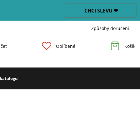
CHCI SLEVU ❤
Způsoby doručení
čet
Oblíbené
Košík
 katalogu