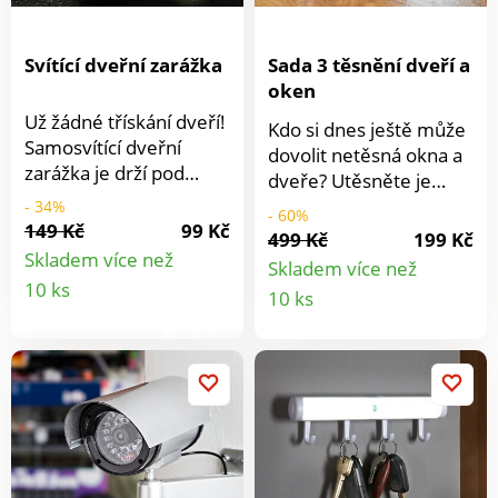
Svítící dveřní zarážka
Sada 3 těsnění dveří a
oken
Už žádné třískání dveří!
Kdo si dnes ještě může
Samosvítící dveřní
dovolit netěsná okna a
zarážka je drží pod
dveře? Utěsněte je
kontrolou - například
silikonovými proužky
- 34%
- 60%
při větrání. Večer slouží
149 Kč
99 Kč
odolnými proti bouřce -
499 Kč
199 Kč
i jako noční světlo.
s 3M lepicí páskou
Skladem více než
Skladem více než
Detail
pevně drží a brání
Detail
10 ks
10 ks
průvanu a chladu. Teplo
produktu
produkt
zůstane v místnosti a
dveře se zavírají jako
předtím.TPR,
samolepicí. 3 šířky 2,5
cm, 3,5 cm, 4,5 cm.
Délka každého 5 m.