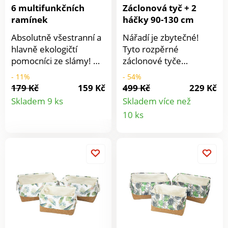
6 multifunkčních
Záclonová tyč + 2
ramínek
háčky 90-130 cm
Absolutně všestranní a
Nářadí je zbytečné!
hlavně ekologičtí
Tyto rozpěrné
pomocníci ze slámy! Na
záclonové tyče
tato multifunkční
připevněte nahoru na
- 11%
- 54%
ramínka můžete
okno - hotovo!
179 Kč
159 Kč
499 Kč
229 Kč
Detail
zavěsit i pásky, kabelky,
Dodáváno se 2 háčky
Skladem 9 ks
Skladem více než
tašky atd. Z přírodního
na zavěšení na okenní
Detail
10 ks
produktu
materiálu pšeničné
rámy. Záclonová tyč + 2
produkt
slámy - udržitelné a
závěsné háčky. 3 díly.
šetrné k životnímu
prostředí. Na šaty +
doplňky. Stabilní +
biologicky rozložitelné.
Sada 6 ks. růžová.