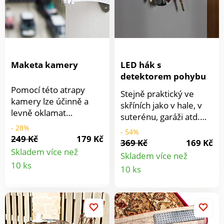
Maketa kamery
LED hák s
detektorem pohybu
Pomocí této atrapy
Stejně praktický ve
kamery lze účinně a
skříních jako v hale, v
levně oklamat
suterénu, garáži atd.
pachatele trestné
Energeticky úsporný
- 28%
- 54%
činnosti. Design,
249 Kč
179 Kč
věšák se rozsvítí, když
369 Kč
169 Kč
konstrukce a červená
se přiblížíte,
Skladem více než
Skladem více než
blikající LED dioda
Detail
automaticky se zase
Detail
10 ks
10 ks
realisticky napodobují
vypne.
produktu
vzhled kamerového
produkt
systému. Není nutné
žádné zapojení. Montáž
na strop nebo stěnu je