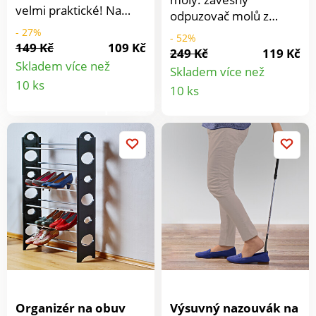
velmi praktické! Na
odpuzovač molů z
tomto multifunkčním
cedrového dřeva do
- 27%
- 52%
věšáku je všechno
149 Kč
109 Kč
Vašeho šatníku. Vůně
249 Kč
119 Kč
promyšleno do
červeného cedru moly
Skladem více než
Skladem více než
posledního detailu.
Detail
odpuzuje a chrání Vaše
Detail
10 ks
10 ks
Zavěsíte si sem: tašky,
oblečení.
produktu
šátky, pásky, kravaty
produkt
atd.
Organizér na obuv
Výsuvný nazouvák na