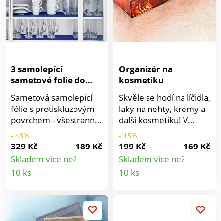
3 samolepící
Organizér na
sametové folie do
kosmetiku
zásuvky
Sametová samolepicí
Skvěle se hodí na líčidla,
fólie s protiskluzovým
laky na nehty, krémy a
povrchem - všestranná
další kosmetiku! V
a snímatelná, lze
tomto organizéru se 3
- 43%
- 15%
odstranit bez zanechání
přihrádkami je vše
329 Kč
189 Kč
199 Kč
169 Kč
zbytků. Praktický
přehledně uspořádáno
Skladem více než
Skladem více než
podklad pro cennosti v
a připraveno k použití.
Detail
Detail
10 ks
10 ks
zásuvkách, přihrádkách
Praktický také na
produktu
produkt
a skříních nebo
uložení šperků! Denní
šperkovnicích. Také pro
kosmetika ihned po
výrobu nebo zdobení
ruce. Se 3 přihrádkami.