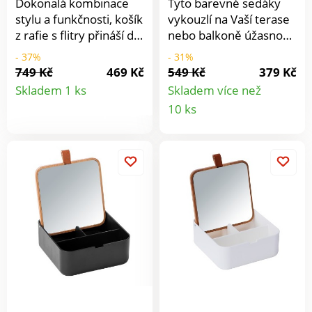
Dokonalá kombinace
Tyto barevné sedáky
stylu a funkčnosti, košík
vykouzlí na Vaší terase
z rafie s flitry přináší do
nebo balkoně úžasnou
místnosti, kde se
atmosféru karibských
- 37%
- 31%
nachází, dotek
květin.
749 Kč
469 Kč
549 Kč
379 Kč
Detail
měkkosti a barev.
Skladem 1 ks
Skladem více než
Květináč, dekorativní
Detail
10 ks
produktu
předmět nebo
produkt
pomocník při
skladování. S madly:
praktické pro přenášení
z jedné místnosti do
druhé.