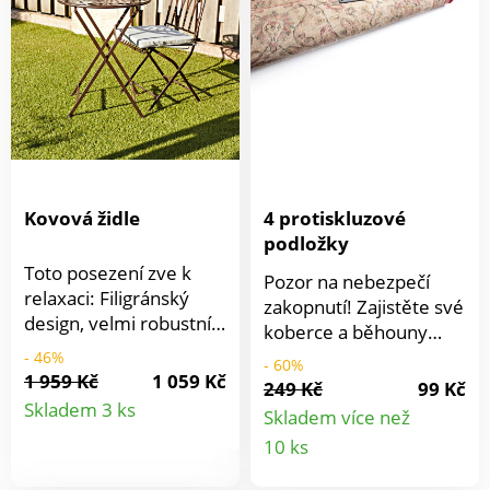
snadná a rychlá. Pro
vnitřní i venkovní
použití.
Kovová židle
4 protiskluzové
podložky
Toto posezení zve k
Pozor na nebezpečí
relaxaci: Filigránský
zakopnutí! Zajistěte své
design, velmi robustní
koberce a běhouny
provedení, skládací pro
pomocí těchto
- 46%
- 60%
úsporu místa. Ideální
1 959 Kč
1 059 Kč
protiskluzových
249 Kč
99 Kč
Detail
také pro malé balkony
podložek. Samolepicí
Skladem 3 ks
Skladem více než
nebo zimní
podložka s hroty přilne
Detail
produktu
10 ks
zahrady.Dekorativní
k hladkým povrchům,
židle zve k relaxaci.
produkt
jako jsou koberce a