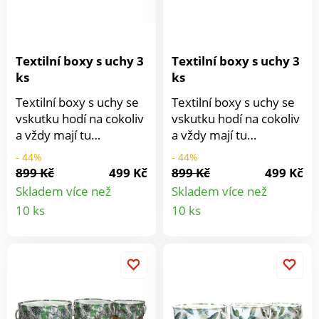
Textilní boxy s uchy 3
Textilní boxy s uchy 3
ks
ks
Textilní boxy s uchy se
Textilní boxy s uchy se
vskutku hodí na cokoliv
vskutku hodí na cokoliv
a vždy mají tu
a vždy mají tu
schopnost udržet
schopnost udržet
- 44%
- 44%
pořádek. Ať už do nich
pořádek. Ať už do nich
899 Kč
499 Kč
899 Kč
499 Kč
budete odkládat
budete odkládat
Skladem více než
Skladem více než
špinavé či čisté prádlo
špinavé či čisté prádlo
Detail
Detail
10 ks
10 ks
nebo mnoho různých
nebo mnoho různých
produktu
produkt
drobností, vždy je
drobností, vždy je
budete mít po ruce a
budete mít po ruce a
nepořádek nedostane
nepořádek nedostane
šanci. Textilní boxy jsou
šanci. Textilní boxy jsou
vyztužené tak, aby si
vyztužené tak, aby si
udržely správný tvar.
udržely správný tvar.