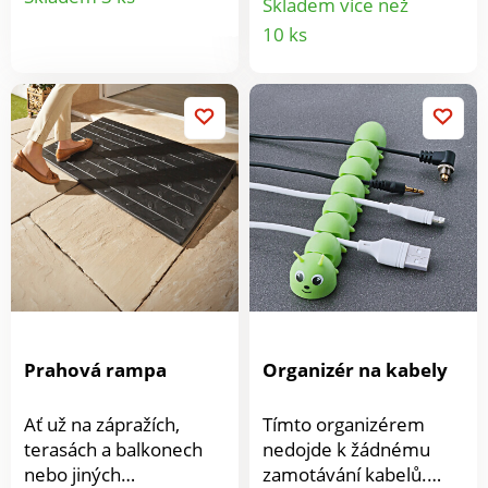
Skladem více než
květináči, balíky,
vzniku plísní a
Detail
produktu
10 ks
zavazadly a dalšími
nepříjemných pachů. S
těžkými břemeny.
produkt
barevným indikátorem
Praktické jsou také pro
nasycení. Po vysušení v
zavěšení nebo
mikrovlnné
upevnění předmětů.
troubě/troubě je opět
Každý z nich lze zatížit
připraven k použití.
až 30 kg. Lehčí zvedání
Odvlhčuje prostory do
+ přeprava břemen.
objemu 5 litrů.
Praktické rukojeti .
Zabraňuje vzniku plísní.
Víceúčelové. Ideální k
S barevným
zvedání předmětů.
indikátorem. Lze použít
opakovaně. Clarsen.
Clarsen.
Prahová rampa
Organizér na kabely
Ať už na zápražích,
Tímto organizérem
terasách a balkonech
nedojde k žádnému
nebo jiných
zamotávání kabelů.