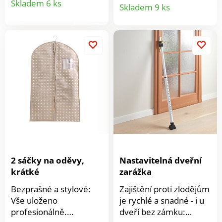
Detail
mění fyzikální vlastnosti
Skladem 6 ks
Skladem 9 ks
a odolná, lze ji stohovat,
vody. Do chuti vody
produktu
aby se ušetřilo místo.
produkt
nezasahují žádné
Snadno se sestavuje a
chemické látky. Fungují
udržuje. 2 židle + stůl.
čistě fyzikálně.
Robustní + odolné vůči
Prevence usazování
počasí. Jednoduchá
vodního kamene.
údržba. 3 díly.
Změkčují a brání
Gainsborough.
usazování vodního
kamene.
2 sáčky na oděvy,
Nastavitelná dveřní
krátké
zarážka
Bezprašné a stylové:
Zajištění proti zlodějům
Vše uloženo
je rychlé a snadné - i u
profesionálně.
dveří bez zámku: