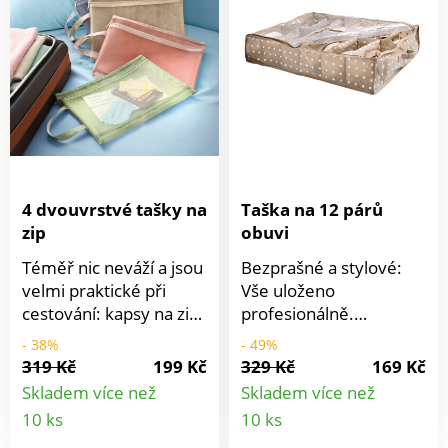
krabiček. Univerzální.
Vhodné také na šperky.
Protiskluzový povrch.
Ideální pro pokládání,
fixaci, tvoření atd.. Lze
řezat na libovolnou
velikost. Samolepící.
4 dvouvrstvé tašky na
Taška na 12 párů
zip
obuvi
Téměř nic neváží a jsou
Bezprašné a stylové:
velmi praktické při
Vše uloženo
cestování: kapsy na zip
profesionálně.
z prodyšné síťoviny, do
Elegantní řešení pro
- 38%
- 49%
kterých můžete uložit
uložení obuvi. Obuv je
319 Kč
199 Kč
329 Kč
169 Kč
důležité dokumenty,
třeba chránit před
Skladem více než
Skladem více než
hračky, kabely nebo
prachem a plísní:
Detail
Detail
10 ks
10 ks
toaletní potřeby.
úložné tašky ve