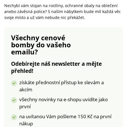
a jednoduchý design
a jednoduchý design
psacích a pracovních
Nechybí vám stojan na rostliny, ochranné obaly na oblečení
Vysoká kvalita Členěný
Vysoká kvalita Členěný
stolů nebo v dílně pro
anebo závěsná police? S naším nábytkem bude mít každá věc
do 3 částí
do 3 částí
svoje místo a už vám nebude nic překážet.
kutily. Skvěle poslouží
jako úložný prostor na
jakékoliv drobnosti.Do
Všechny cenové
koše nejsou potřeba
bomby
do vašeho
sáčky, jeho údržba je
emailu?
velmi snadná.Rozměry:
20 x 18 x 19 cm.Výběr
Odebírejte náš newsletter a mějte
ze dvou barevných
přehled!
kombinací.Praktické
odklápěcí víko
získáte přednostní přístup ke slevám a
akcím
všechny novinky na e-shopu uvidíte jako
první
na uvítanou Vám pošleme 150 Kč na první
nákup