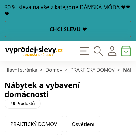
30 % sleva na vše z kategorie DÁMSKÁ MÓDA ❤❤
❤
CHCI SLEVU ❤
Hlavní stránka
>
Domov
>
PRAKTICKÝ DOMOV
>
Náby
Nábytek a vybavení
domácnosti
45
Produktů
PRAKTICKÝ DOMOV
Osvětlení