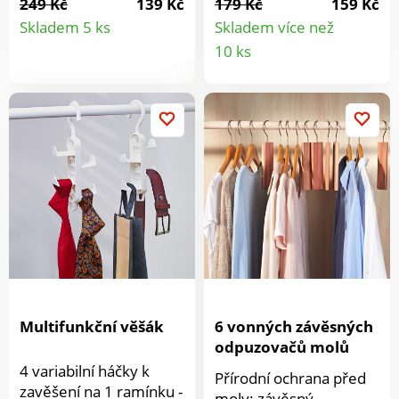
249 Kč
139 Kč
179 Kč
159 Kč
Detail
na stěnách nebo
pásky, kapesníky, tašky
Skladem 5 ks
Skladem více než
skříních. Jednoduše ji
a mnoho dalšího. Z
Detail
10 ks
produktu
zavěste na panty a
přírodního materiálu
produkt
zavírání je jemně
pšeničné slámy -
tlumeno. Přiložený
udržitelné + šetrné k
držák stačí umístit
životnímu prostředí. Na
poblíž. Zabraňuje
šaty + doplňky. Stabilní
bouchání dveří a oken.
+ biologicky
Už žádné ošklivé stopy
odbouratelné. 6dílná
na stěnách + skříních.
sada.
Stačí zavěsit na panty.
Po použití zavěste do
držáku.
Multifunkční věšák
6 vonných závěsných
odpuzovačů molů
4 variabilní háčky k
Přírodní ochrana před
zavěšení na 1 ramínku -
moly: závěsný