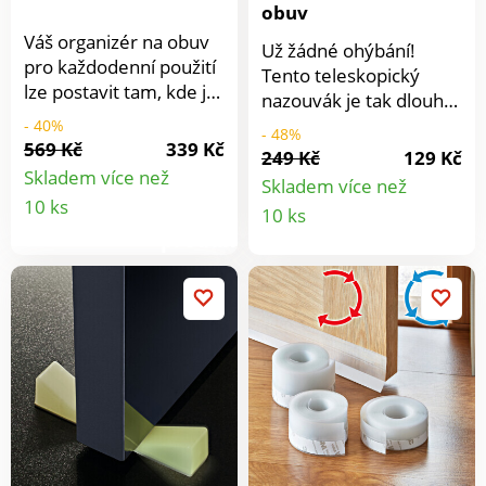
obuv
Váš organizér na obuv
Už žádné ohýbání!
pro každodenní použití
Tento teleskopický
lze postavit tam, kde je
nazouvák je tak dlouhý,
právě nejvíc potřeba.
jak potřebujete. Díky
- 40%
- 48%
Složený během chvilky,
569 Kč
339 Kč
klipu pevně drží botu,
249 Kč
129 Kč
velmi stabilní. Vaše
abyste do ní mohli
Skladem více než
Skladem více než
obuv se na něm může
Detail
pohodlně vklouznout.
Detail
10 ks
10 ks
vyvětrat a budou vždy
produktu
po ruce.
produkt