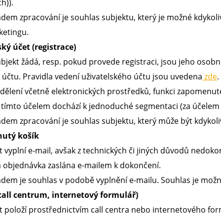
h)).
dem zpracování je souhlas subjektu, který je možné kdykoli
etingu.
ský účet (registrace)
bjekt žádá, resp. pokud provede registraci, jsou jeho oso
 účtu. Pravidla vedení uživatelského účtu jsou uvedena
zde
.
ělení včetně elektronických prostředků, funkci zapomenuté
 tímto účelem dochází k jednoduché segmentaci (za účelem vo
dem zpracování je souhlas subjektu, který může být kdykol
nutý košík
 vyplní e-mail, avšak z technických či jiných důvodů nedokon
 objednávka zaslána e-mailem k dokončení.
dem je souhlas v podobě vyplnění e-mailu. Souhlas je možné
(call centrum, internetový formulář)
 položí prostřednictvím call centra nebo internetového fo