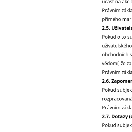
účast na akcíc
Právním zákla
přímého mark
2.5. Uživatel
Pokud o to su
uživatelského
obchodních sd
vědomí, že za
Právním zákla
2.6. Zapome
Pokud subjekt
rozpracovaná
Právním zákla
2.7. Dotazy 
Pokud subjekt