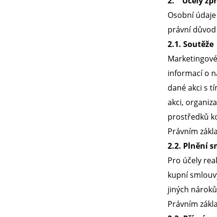
2. Účely zpr
Osobní údaje 
právní důvod
2.1. Soutěže
Marketingové 
informací o n
dané akci s t
akci, organiz
prostředků ko
Právním zákla
2.2. Plnění 
Pro účely re
kupní smlouvy
jiných nárok
Právním zákl