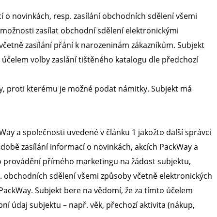
 o novinkách, resp. zasílání obchodních sdělení všemi
možnosti zasílat obchodní sdělení elektronickými
. včetně zasílání přání k narozeninám zákazníkům. Subjekt
účelem volby zaslání tištěného katalogu dle předchozí
, proti kterému je možné podat námitky. Subjekt má
Way a společnosti uvedené v článku 1 jakožto další správci
době zasílání informací o novinkách, akcích PackWay a
ro provádění přímého marketingu na žádost subjektu,
sp. obchodních sdělení všemi způsoby včetně elektronických
PackWay. Subjekt bere na vědomí, že za tímto účelem
ní údaj subjektu – např. věk, přechozí aktivita (nákup,