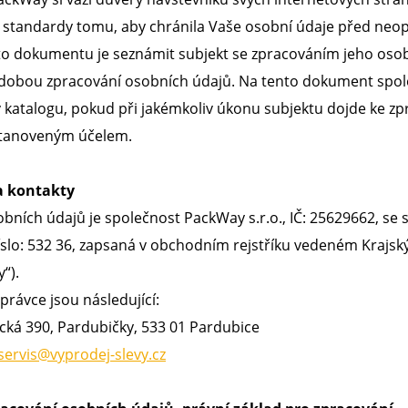
 standardy tomu, aby chránila Vaše osobní údaje před ne
o dokumentu je seznámit subjekt se zpracováním jeho osobní
 dobou zpracování osobních údajů. Na tento dokument spol
v katalogu, pokud při jakémkoliv úkonu subjektu dojde ke zp
stanoveným účelem.
a kontakty
ních údajů je společnost PackWay s.r.o., IČ: 25629662, se s
slo: 532 36, zapsaná v obchodním rejstříku vedeném Krajský
“).
právce jsou následující:
cká 390, Pardubičky, 533 01 Pardubice
servis@vyprodej-slevy.cz