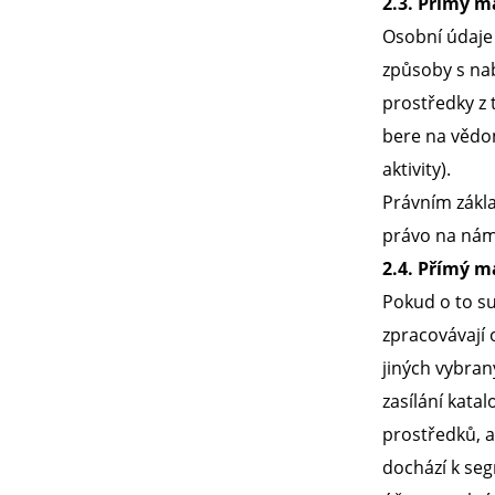
2.3. Přímý 
Osobní údaje 
způsoby s nab
prostředky z 
bere na vědom
aktivity).
Právním zákl
právo na nám
2.4. Přímý m
Pokud o to su
zpracovávají
jiných vybran
zasílání kata
prostředků, a
dochází k seg