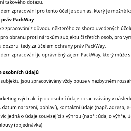
ní takového dotazu.
dem zpracování pro tento účel je souhlas, který je možné kd
a práv PackWay
ke zpracování z důvodu některého ze shora uvedených úče
ro obranu proti nárokům subjektu či třetích osob, pro vym
u dozoru, tedy za účelem ochrany práv PackWay.
adem zpracování je oprávněný zájem PackWay, který může s
e osobních údajů
 subjektu jsou zpracovávány vždy pouze v nezbytném rozsah
ketingových akcí jsou osobní údaje zpracovávány v následují
í, datum narození, pohlaví), kontaktní údaje (např. adresa, e-
víc jedná o údaje související s výhrou (např.: údaj o výhře, 
mlouvy (objednávka)