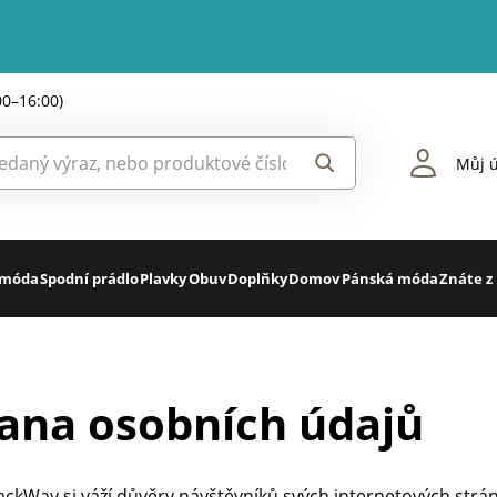
00–16:00)
Můj ú
 móda
Spodní prádlo
Plavky
Obuv
Doplňky
Domov
Pánská móda
Znáte z
ana osobních údajů
ckWay si váží důvěry návštěvníků svých internetových strá