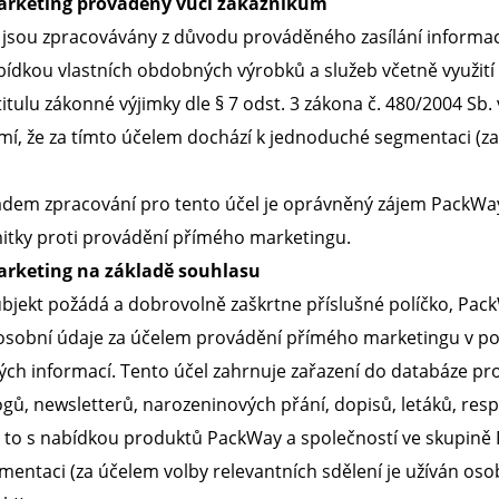
marketing prováděný vůči zákazníkům
jsou zpracovávány z důvodu prováděného zasílání informací
ídkou vlastních obdobných výrobků a služeb včetně využití 
titulu zákonné výjimky dle § 7 odst. 3 zákona č. 480/2004 Sb
í, že za tímto účelem dochází k jednoduché segmentaci (za 
adem zpracování pro tento účel je oprávněný zájem PackWay
itky proti provádění přímého marketingu.
arketing na základě souhlasu
bjekt požádá a dobrovolně zaškrtne příslušné políčko, Pack
 osobní údaje za účelem provádění přímého marketingu v po
ých informací. Tento účel zahrnuje zařazení do databáze p
logů, newsletterů, narozeninových přání, dopisů, letáků, re
 to s nabídkou produktů PackWay a společností ve skupině 
mentaci (za účelem volby relevantních sdělení je užíván osob