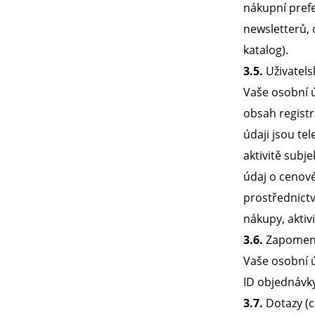
nákupní prefe
newsletterů, 
katalog).
3.5.
Uživatelsk
Vaše osobní ú
obsah registr
údaji jsou te
aktivitě subj
údaj o cenové
prostřednictv
nákupy, aktiv
3.6.
Zapomenu
Vaše osobní ú
ID objednávky
3.7.
Dotazy (c