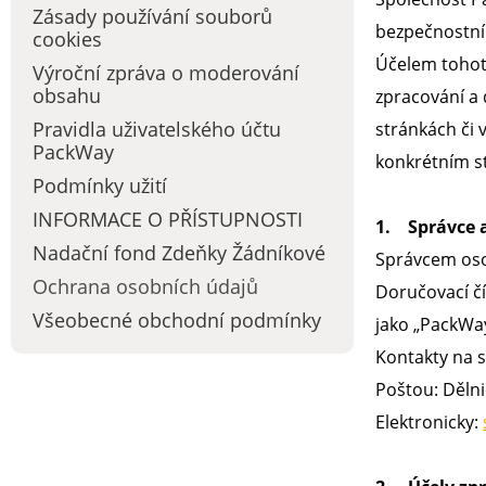
Zásady používání souborů
bezpečnostní
cookies
Účelem tohot
Výroční zpráva o moderování
obsahu
zpracování a
Pravidla uživatelského účtu
stránkách či 
PackWay
konkrétním 
Podmínky užití
INFORMACE O PŘÍSTUPNOSTI
1. Správce 
Nadační fond Zdeňky Žádníkové
Správcem osob
Ochrana osobních údajů
Doručovací čí
Všeobecné obchodní podmínky
jako „PackWay
Kontakty na s
Poštou: Dělni
Elektronicky: