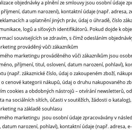
lizace objednávky a plnění ze smlouvy jsou osobní údaje zpr
 příjmení, datum narození), kontaktní údaje (např. adresa, 
reklamacích a uplatnění jiných práv, údaj o úhradě, číslo záka
omunikace, logů a síťových identifikátorů. Pokud dojde k obj
rmací souvisejících se zdravím, s čímž odesláním objednávky
rketing prováděný vůči zákazníkům
ímého marketingu prováděného vůči zákazníkům jsou osobní 
méno, příjmení, titul, oslovení, datum narození, pohlaví), kon
ektu (např. zákaznické číslo, údaj o zakoupeném zboží, nákup
aj o cenové kategorii nákupů, údaj o druhu nakupovaného zbož
ím cookies a obdobných nástrojů – otvírání newsletterů, o
ita na sociálních sítích, účasti v soutěžích, žádosti o katalo
keting na základě souhlasu
mého marketingu jsou osobní údaje zpracovávány v následují
í, datum narození, pohlaví), kontaktní údaje (např. adresa, e-m