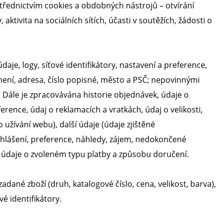
ostřednictvím cookies a obdobných nástrojů – otvírání
tivita na sociálních sítích, účasti v soutěžích, žádosti o
aje, logy, síťové identifikátory, nastavení a preference,
mení, adresa, číslo popisné, město a PSČ; nepovinnými
). Dále je zpracovávána historie objednávek, údaje o
erence, údaj o reklamacích a vratkách, údaj o velikosti,
užívání webu), další údaje (údaje zjištěné
dhlášení, preference, náhledy, zájem, nedokončené
g), údaje o zvoleném typu platby a způsobu doručení.
dané zboží (druh, katalogové číslo, cena, velikost, barva),
é identifikátory.