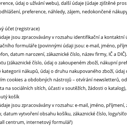
rence, údaj o užívání webu), další údaje (údaje zjištěné pr
odhlášení, preference, náhledy, zájem, nedokončené nákupy, ak
ý účet (registrace)
daje jsou zpracovávány v rozsahu identifikační a kontaktní úd
ačního formuláře (povinnými údaji jsou: e-mail, jméno, příj
lefon, datum narození, zákaznické číslo, název firmy, IČ a DIČ
ektu (zákaznické číslo, údaj o zakoupeném zboží, nákupní pref
 kategorii nákupů, údaj o druhu nakupovaného zboží, údaj o 
ím cookies a obdobných nástrojů – otvírání newsletterů, o
ita na sociálních sítích, účasti v soutěžích, žádosti o katalo
tý košík
daje jsou zpracovávány v rozsahu: e-mail, jméno, příjmení, za
, datum vytvoření obsahu košíku, zákaznické číslo, logy/síťov
all centrum, internetový formulář)