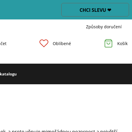
CHCI SLEVU ❤
Způsoby doručení
čet
Oblíbené
Košík
 katalogu
nek, a proto věnuje mimořádnou pozornost a největší