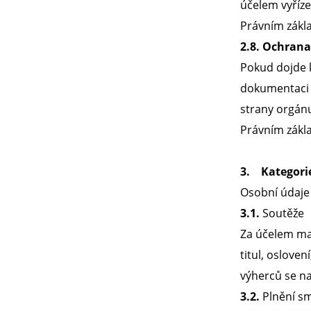
účelem vyříze
Právním zákla
2.8. Ochran
Pokud dojde 
dokumentaci p
strany orgán
Právním zákl
3. Kategori
Osobní údaje
3.1.
Soutěže
Za účelem mar
titul, osloven
výherců se na
3.2.
Plnění s