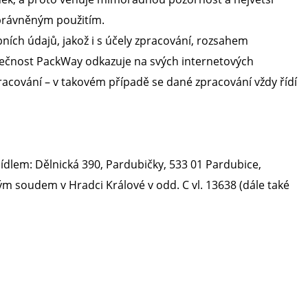
oprávněným použitím.
ch údajů, jakož i s účely zpracování, rozsahem
ečnost PackWay odkazuje na svých internetových
racování – v takovém případě se dané zpracování vždy řídí
ídlem: Dělnická 390, Pardubičky, 533 01 Pardubice,
m soudem v Hradci Králové v odd. C vl. 13638 (dále také