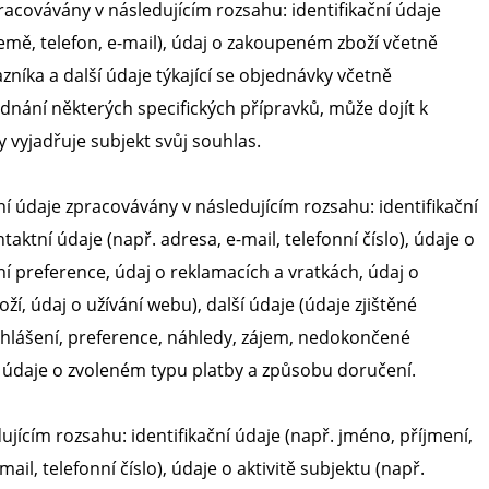
acovávány v následujícím rozsahu: identifikační údaje
země, telefon, e-mail), údaj o zakoupeném zboží včetně
zníka a další údaje týkající se objednávky včetně
ednání některých specifických přípravků, může dojít k
 vyjadřuje subjekt svůj souhlas.
údaje zpracovávány v následujícím rozsahu: identifikační
taktní údaje (např. adresa, e-mail, telefonní číslo), údaje o
ní preference, údaj o reklamacích a vratkách, údaj o
í, údaj o užívání webu), další údaje (údaje zjištěné
dhlášení, preference, náhledy, zájem, nedokončené
g), údaje o zvoleném typu platby a způsobu doručení.
cím rozsahu: identifikační údaje (např. jméno, příjmení,
ail, telefonní číslo), údaje o aktivitě subjektu (např.