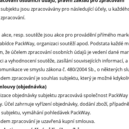
acování osobních údajů, právní základ pro zpracování
subjektu jsou zpracovávány pro následující účely, u každého
 zpracování.
akce, resp. soutěže jsou akce pro provádění přímého marke
abídce PackWay, organizaci soutěží apod. Podstata každé m
ím, že účelem zpracování osobních údajů je vedení dané ma
aci a vyhodnocení soutěže, zasílání souvisejících informací, 
munikace ve smyslu zákona č. 480/2004 Sb., o některých sl
dem zpracování je souhlas subjektu, který je možné kdykoli
smlouvy (objednávka)
alizace objednávky subjektu zpracovává společnost PackWay 
. Účel zahrnuje vyřízení objednávky, dodání zboží, případně
ů subjektu, vymáhání pohledávek PackWay.
adem zpracování je uzavřená kupní smlouva.