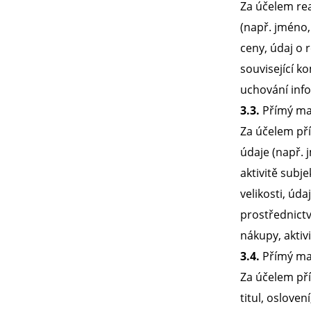
Za účelem rea
(např. jméno,
ceny, údaj o 
související k
uchování info
3.3.
Přímý ma
Za účelem př
údaje (např. j
aktivitě subj
velikosti, úd
prostřednictv
nákupy, aktiv
3.4.
Přímý mar
Za účelem pří
titul, osloven