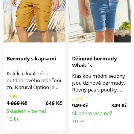
vody. Rovné nohavice
2 kapsy vzadu.
zakončené lemem. Lze
prát v pračce.
Rychleschnoucí, není
třeba žehlit.
Bermudy s kapsami
Džínové bermudy
Whak´s
Kolekce kvalitního
Klasikou módní sezóny
outdoorového oblečení
jsou džínové bermudy.
zn. Natural Option je
Rovný pas s poutky.
ideální nejen pro
Poklopec na zip +
- 39%
- 63%
dlouhé túry. Bermudy
1 069 Kč
649 Kč
kovový knoflík. Vpředu
949 Kč
349 Kč
mají pas s poutky na
a vzadu prošití. 2
Skladem více než
Skladem více než
opasek a poklopec na
Detail
zakulacené kapsy + 1
Detail
10 ks
10 ks
zip. 2 kapsy vpředu, 2
kapsička vpředu. Vzadu
produktu
nakládané cargo kapsy
produkt
zvýšený díl. Vzadu 2