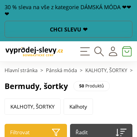
30 % sleva na vše z kategorie DÁMSKÁ MÓDA ❤❤
❤
CHCI SLEVU ❤
Hlavní stránka
>
Pánská móda
>
KALHOTY, ŠORTKY
>
Bermudy, šortky
50
Produktů
KALHOTY, ŠORTKY
Kalhoty
Filtrovat
Řadit