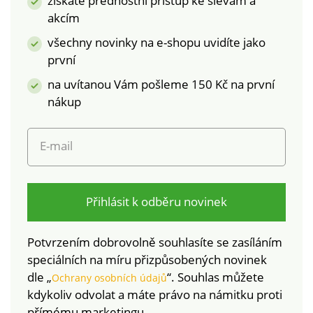
získáte přednostní přístup ke slevám a
akcím
všechny novinky na e-shopu uvidíte jako
první
na uvítanou Vám pošleme 150 Kč na první
nákup
E-mail
Přihlásit k odběru novinek
Potvrzením dobrovolně souhlasíte se zasíláním
speciálních na míru přizpůsobených novinek
dle „
“. Souhlas můžete
Ochrany osobních údajů
kdykoliv odvolat a máte právo na námitku proti
přímému marketingu.