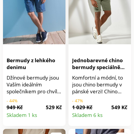
knoflíky vzadu.
knoflíky vzadu.
Bermudy z lehkého
Jednobarevné chino
denimu
bermudy speciálně
pro větší bříško
Džínové bermudy jsou
Komfortní a módní, to
Vaším ideálním
jsou chino bermudy v
společníkem pro chvíle
pánské verzi! Chino
uvolnění a odpočinku!
střih speciálně pro
- 44%
- 47%
Lehký materiál a
postavu s větším
949 Kč
529 Kč
1 029 Kč
549 Kč
Detail
Detail
perfektně padnoucí
bříškem. Pod břichem
Skladem 1 ks
Skladem 6 ks
střih. V pase šňůrka ke
zakulacený střih pro
produktu
produkt
stažení. Vpředu 2 kapsy
komfortní nošení.
+ kapsička + vzadu 2
Rovný moderní střih.