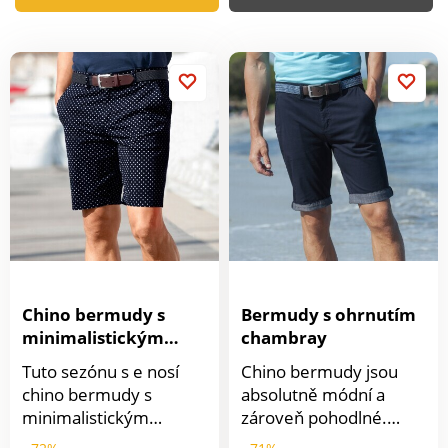
Chino bermudy s
Bermudy s ohrnutím
minimalistickým
chambray
vzorem
Tuto sezónu s e nosí
Chino bermudy jsou
chino bermudy s
absolutně módní a
minimalistickým
zároveň pohodlné.
vzorem. Ze strečového
Střih chino s ohrnutím z