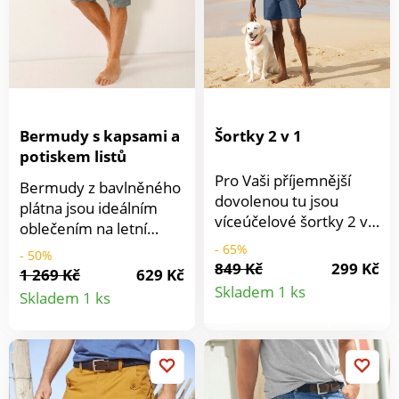
prát v pračce.
Bermudy s kapsami a
Šortky 2 v 1
potiskem listů
Pro Vaši příjemnější
Bermudy z bavlněného
dovolenou tu jsou
plátna jsou ideálním
víceúčelové šortky 2 v
oblečením na letní
1! Na procházku i na
dovolenou. Střih s
- 65%
- 50%
koupání, vždy budou
849 Kč
299 Kč
mnoha kapsami,
1 269 Kč
629 Kč
Detail
skvělé. Pružný pas.
Detail
pohodlný a praktický.
Skladem 1 ks
Skladem 1 ks
Vnitřní šňůrka na
Plochý pásek s poutky.
produkt
stažení. Vpředu 2
produktu
Vpředu zapínání na zip
postranní kapsy. Vnitřní
a 2 klínové kapsy. 2
síťovina, díky které jsou
našité kapsy s patkami
šortky vhodné i do
a patenty po stranách a