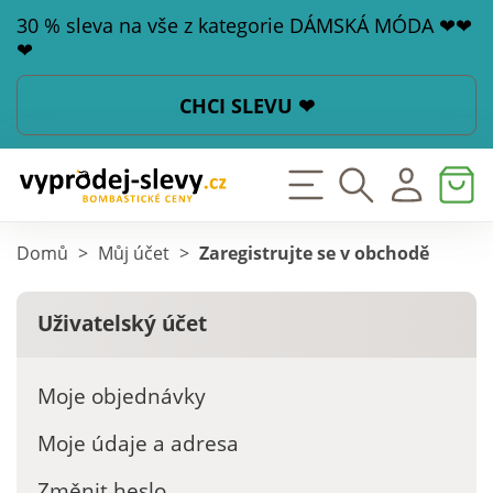
30 % sleva na vše z kategorie DÁMSKÁ MÓDA ❤❤
❤
CHCI SLEVU ❤
Domů
>
Můj účet
>
Zaregistrujte se v obchodě
Uživatelský
účet
Moje objednávky
Moje údaje a adresa
Změnit heslo