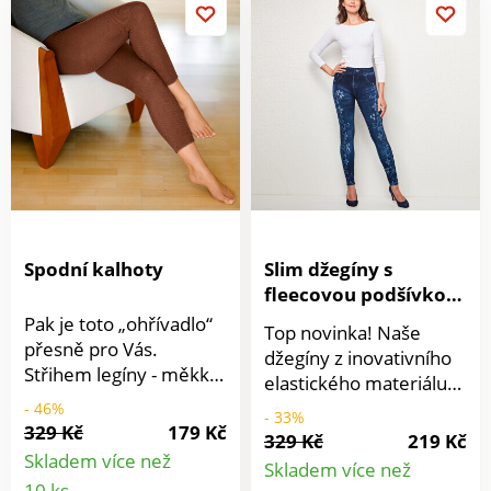
se v něm cítit naprosto
Vivadia. Exkluzivně
legíny. Lze prát při 30
v pohodě - při cvičení i
MAGNET 3P.
°C
při odpočinku!
Spodní kalhoty
Slim džegíny s
fleecovou podšívkou
Úponky
Pak je toto „ohřívadlo“
Top novinka! Naše
přesně pro Vás.
džegíny z inovativního
Střihem legíny - měkké,
elastického materiálu
hebké, teplé a
jsou nyní k dispozici ve
- 46%
- 33%
příjemné. Ideální pod
329 Kč
179 Kč
2 kvalitách: letní
329 Kč
219 Kč
kalhoty, jako lyžařské
džegíny s tištěnými
Skladem více než
Skladem více než
prádlo nebo se
Detail
knoflíky a kapsami a
Detail
10 ks