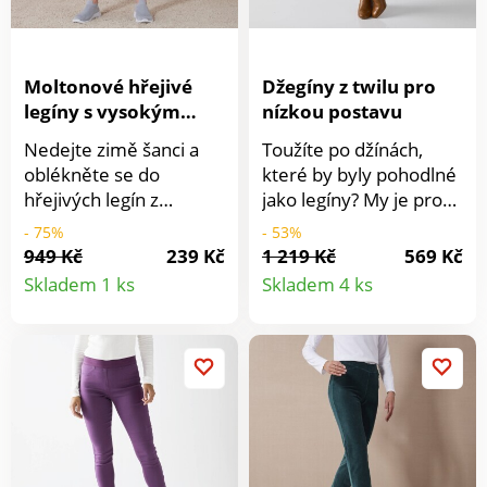
široké spektrum
škodlivých látek a
výrobek je bezpečný
Moltonové hřejivé
Džegíny z twilu pro
nad rámec platných
legíny s vysokým
nízkou postavu
norem. Lze prát v
pasem
pračce.
Nedejte zimě šanci a
Toužíte po džínách,
oblékněte se do
které by byly pohodlné
hřejivých legín z
jako legíny? My je pro
česaného moltonu!
Vás máme! Džegíny z
- 75%
- 53%
Vysoký pas. Široký
pružného úpletu pro
949 Kč
239 Kč
1 219 Kč
569 Kč
Detail
Detail
pásek pro efekt
volnost pohybu. Běžná
Skladem 1 ks
Skladem 4 ks
plochého bříška, s
výška pasu. Úzký střih.
produktu
produkt
vnitřní pruženkou.
Vpředu 2 falešné našité
Strečový materiál pro
kapsy. Vzadu 2 našité
volnost pohybu. Úzký
kapsy. Pružný pas. Z
střih: diskrétní pod
pružného materiálu pro
kalhotami. Vnitřek z
absolutní volnost
česaného moltonu.
pohybu. Navržené pro
Standard 100 podle
postavu nižší než 165