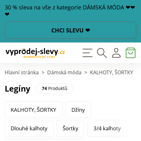
30 % sleva na vše z kategorie DÁMSKÁ MÓDA ❤❤
❤
CHCI SLEVU ❤
Hlavní stránka
>
Dámská móda
>
KALHOTY, ŠORTKY
>
Legíny
74
Produktů
KALHOTY, ŠORTKY
Džíny
Dlouhé kalhoty
Šortky
3/4 kalhoty