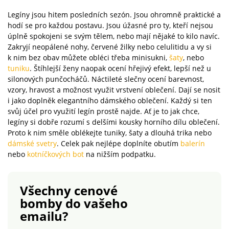
pohybu. Navržené pro
pračce.
Legíny jsou hitem posledních sezón. Jsou ohromně praktické a
postavu nižší než 165
hodí se pro každou postavu. Jsou úžasné pro ty, kteří nejsou
cm. Standard 100 podle
úplně spokojeni se svým tělem, nebo mají nějaké to kilo navíc.
Oeko-Tex (n° CQ 1216 /
Zakryjí neopálené nohy, červené žilky nebo celulitidu a vy si
3 IFTH). Tato známka
k nim bez obav můžete obléci třeba minisukni,
šaty
, nebo
označuje textilní
tuniku
. Štíhlejší ženy naopak ocení hřejivý efekt, lepší než u
výrobky, které byly
silonových punčocháčů. Náctileté slečny ocení barevnost,
podrobeny
vzory, hravost a možnost využit vrstvení oblečení. Dají se nosit
laboratorním testům na
i jako doplněk elegantního dámského oblečení. Každý si ten
široké spektrum
svůj účel pro využití legín prostě najde. Ať je to jak chce,
škodlivých látek a
legíny si dobře rozumí s delšími kousky horního dílu oblečení.
výrobek je bezpečný
Proto k nim směle oblékejte tuniky, šaty a dlouhá trika nebo
dámské svetry
. Celek pak nejlépe doplníte obutím
balerín
nad rámec platných
nebo
kotníčkových bot
na nižším podpatku.
norem. Lze prát v
pračce.
Všechny cenové
bomby
do vašeho
emailu?