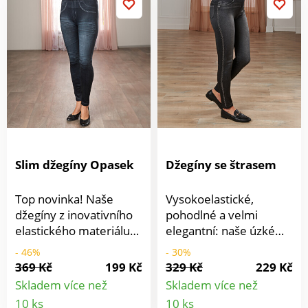
Slim džegíny Opasek
Džegíny se štrasem
Top novinka! Naše
Vysokoelastické,
džegíny z inovativního
pohodlné a velmi
elastického materiálu
elegantní: naše úzké
jsou nyní k dispozici ve
džegíny s třpytivými
- 46%
- 30%
2 kvalitách: letní
lampasy s kamínky
369 Kč
199 Kč
329 Kč
229 Kč
džegíny s tištěnými
Skutečně zeštíhlující
Skladem více než
Skladem více než
knoflíky a kapsami a
kousek, který dokonale
Detail
Detail
10 ks
10 ks