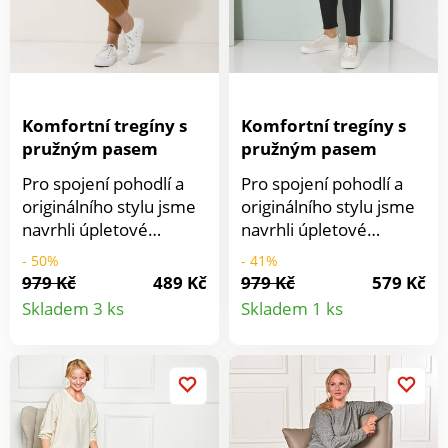
Komfortní tregíny s
Komfortní tregíny s
pružným pasem
pružným pasem
Pro spojení pohodlí a
Pro spojení pohodlí a
originálního stylu jsme
originálního stylu jsme
navrhli úpletové
navrhli úpletové
komfortní tregíny s
komfortní tregíny s
- 50%
- 41%
pružným pasem. Úplet
pružným pasem. Úplet
979 Kč
489 Kč
979 Kč
579 Kč
Detail
Detail
v keprovém vzhledu.
v keprovém vzhledu.
Skladem 3 ks
Skladem 1 ks
Úzký střih. Plochý
Úzký střih. Plochý
produktu
produkt
pružný pas s poutky.
pružný pas s poutky.
Falešný poklopec. 2
Falešný poklopec. 2
našité kapsy vzadu.
našité kapsy vzadu.
Vzadu zvýšený díl. Lze
Vzadu zvýšený díl. Lze
prát v pračce.
prát v pračce.