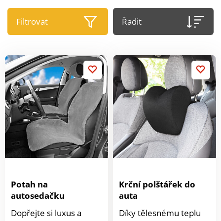
Filtrovat
Řadit
Potah na
Krční polštářek do
autosedačku
auta
Dopřejte si luxus a
Díky tělesnému teplu