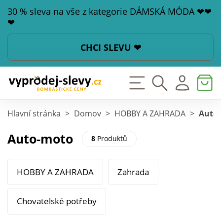
30 % sleva na vše z kategorie DÁMSKÁ MÓDA ❤❤
❤
CHCI SLEVU ❤
Hlavní stránka
>
Domov
>
HOBBY A ZAHRADA
>
Auto
Auto-moto
8
Produktů
HOBBY A ZAHRADA
Zahrada
Chovatelské potřeby