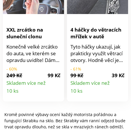
XXL zrcátko na
4 háčky do větracích
sluneční clonu
mřížek v autě
Konečně velké zrcátko
Tyto háčky ukazují, jak
do auta, ve kterém se
prakticky využít větrací
opravdu uvidíte! Dámy
otvory. Hodně věcí je
na něj dlouho čekaly.
tak v autě okamžitě po
- 60%
- 61%
Jednoduše připevněte
ruce: klíče, kabely,
249 Kč
99 Kč
99 Kč
39 Kč
na sluneční clonu
sluneční brýle, roušky
Skladem více než
Skladem více než
pomocí klipů hotovo! Je
atd.
Detail
Detail
10 ks
10 ks
tak snadné udělat ženy
produktu
produkt
šťastnými.
Kromě povinné výbavy ocení každý motorista pořádnou a
fungující škrabku na sklo. Bez škrabky vám ranní odjezd bude
trvat opravdu dlouho, než se skla v mrazivých ránech odmlží.