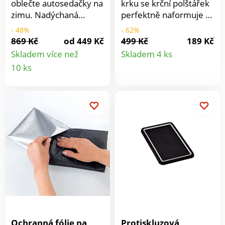
oblečte autosedačky na
krku se krční polštářek
zimu. Nadýchaná
perfektně naformuje a
kvalita plyše zajišťuje
zmírňuje bolesti v
- 48%
- 62%
příjemné teplo a
oblasti krku a ramen.
869 Kč
od 449 Kč
499 Kč
189 Kč
Detail
pohodlí při jízdě.
Jednoduše připevněte
Skladem více než
Skladem 4 ks
Vhodné pro všechny
elastický popruh na
Detail
10 ks
produkt
běžné autosedačky.
opěrku hlavy.
produktu
Přesahuje přes hlavové
opěrky. Jednoduché
upevnění. Lze prát.
sada 2 ks.
Ochranná fólie na
Protiskluzová