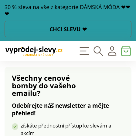
30 % sleva na vše z kategorie DÁMSKÁ MÓDA ❤❤
❤
CHCI SLEVU ❤
Všechny cenové
bomby
do vašeho
emailu?
Odebírejte náš newsletter a mějte
přehled!
získáte přednostní přístup ke slevám a
akcím