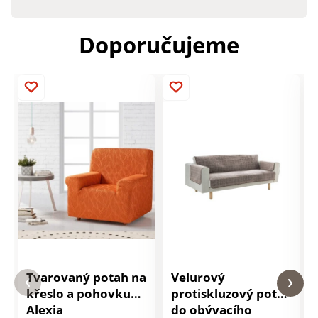
Doporučujeme
Tvarovaný potah na
Velurový
křeslo a pohovku
protiskluzový potah
Alexia
do obývacího