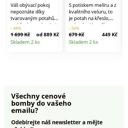
pokoje
Váš obývací pokoj
S potiskem melíru a z
nepoznáte díky
kvalitního veluru, to
tvarovaným potahů
je potah na křeslo,
na křeslo a pohovku!
pohovku i lenošku.
- 48%
- 34%
Pružný, snadno se
Perfektní pro
1 699 Kč
od 889 Kč
679 Kč
449 Kč
přizpůsobí 2 nebo 3
každodenní použití,
Detail
Detail
Skladem 2 ks
Skladem 2 ks
místným pohovkám a
ochrání před
produktu
produktu
křeslům s opěrkami.
skvrnami a
Snadno se navléká a
působením Vašich
svléká. Celopotažení
domácích mazlíčků.
včetně zadní části.
Snadná údržba.
Pružný spodní lem.
Podšité
Prodáváno jednotlivě.
protiskluzovou
Perte na 30 °C v
pěnou. Ochrana
Všechny cenové
souladu s ochranou
opěrek v sadě 2 kusů.
bomby
do vašeho
životního prostředí;
Není vhodné na
emailu?
také Vám
kožené či koženkové
doporučujeme sušit
povrchy.
Odebírejte náš newsletter a mějte
volně na vzduchu.