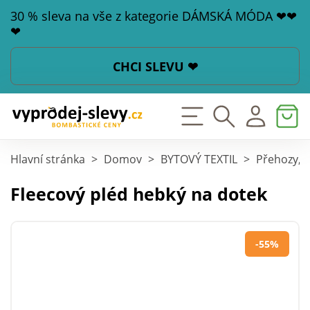
30 % sleva na vše z kategorie DÁMSKÁ MÓDA ❤❤
❤
CHCI SLEVU ❤
Hlavní stránka
>
Domov
>
BYTOVÝ TEXTIL
>
Přehozy, p
Fleecový pléd hebký na dotek
-55%