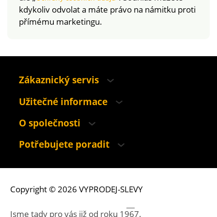
kdykoliv odvolat a máte právo na námitku proti
přímému marketingu.
Zákaznický servis
Užitečné informace
O společnosti
Potřebujete poradit
Copyright © 2026 VYPRODEJ-SLEVY
Jsme tady pro vás již od roku
1967.