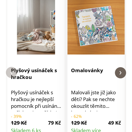
Plyšový usínáček s
Omalovánky
hračkou
Plyšový usínáček s
Malovali jste již jako
hračkou je nejlepší
děti? Pak se nechte
pomocník při usínání
okouzlit těmito
našich nejmenších. Je
kouzelnými
- 39%
- 62%
měkký a hebký, aby
omalovánkami a
129 Kč
79 Kč
129 Kč
49 Kč
usínání s ním bylo co
znovu se chopte
Detail
Skladem 6 ks
Skladem více