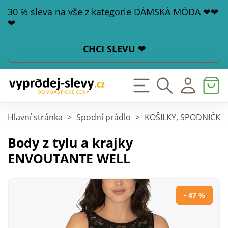
30 % sleva na vše z kategorie DÁMSKÁ MÓDA ❤❤
❤
CHCI SLEVU ❤
Hlavní stránka
>
Spodní prádlo
>
KOŠILKY, SPODNIČKY
Body z tylu a krajky
ENVOUTANTE WELL
- 47 %