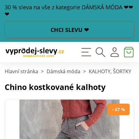
30 % sleva na vše z kategorie DÁMSKÁ MÓDA ❤❤
❤
CHCI SLEVU ❤
Hlavní stránka
>
Dámská móda
>
KALHOTY, ŠORTKY
>
Chino kostkované kalhoty
- 67 %