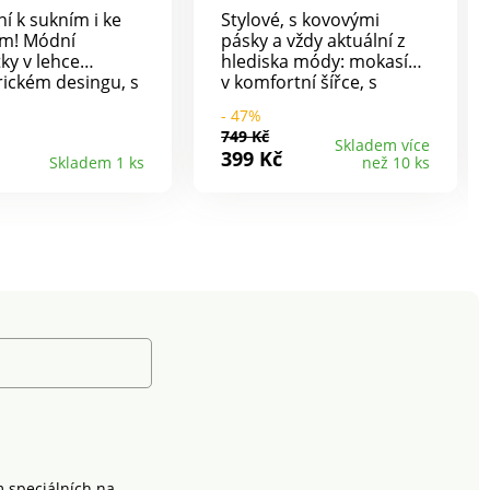
ní k sukním i ke
Stylové, s kovovými
ům! Módní
pásky a vždy aktuální z
ky v lehce
hlediska módy: mokasíny
ickém desingu, s
v komfortní šířce, s
kými vložkami pro
textilním reliéfním
- 47%
 obouvání,
vzorem - velmi pohodlné,
749 Kč
é a krásně
příjemně lehké a
Skladem více
399 Kč
Skladem 1 ks
než 10 ks
ovatelné.
prodyšné. Protiskluzová
k cca 4 cm.
klínová podešev s
podpatkem 3
cm.Pohodlný střih. Lehké
+ bez otlaků.
Protiskluzové. Dobře
tlumí došlap.
m speciálních na