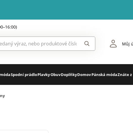
00–16:00)
Můj ú
 móda
Spodní prádlo
Plavky
Obuv
Doplňky
Domov
Pánská móda
Znáte z
íny