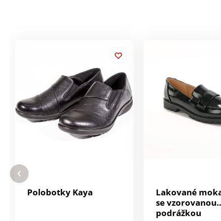
Polobotky Kaya
Lakované moka
se vzorovanou
podrážkou