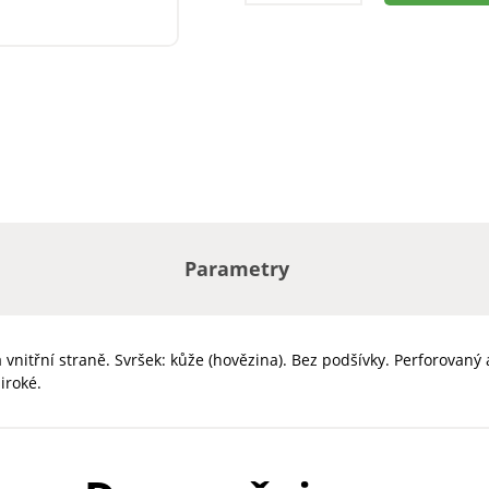
Parametry
nitřní straně. Svršek: kůže (hovězina). Bez podšívky. Perforovaný
iroké.