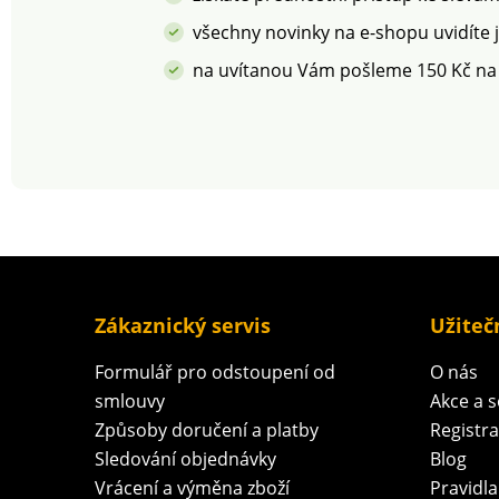
všechny novinky na e-shopu uvidíte 
na uvítanou Vám pošleme 150 Kč na
Zákaznický servis
Užiteč
Formulář pro odstoupení od
O nás
smlouvy
Akce a 
Způsoby doručení a platby
Registr
Sledování objednávky
Blog
Vrácení a výměna zboží
Pravidla