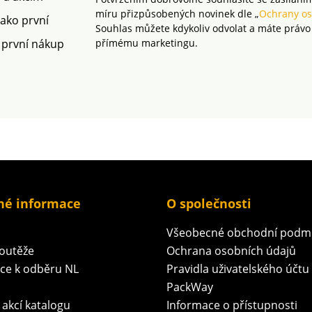
míru přizpůsobených novinek dle „
Ochrany os
jako první
Souhlas můžete kdykoliv odvolat a máte právo
 první nákup
přímému marketingu.
né informace
O společnosti
Všeobecné obchodní podm
soutěže
Ochrana osobních údajů
ace k odběru NL
Pravidla uživatelského účtu
PackWay
 akcí katalogu
Informace o přístupnosti