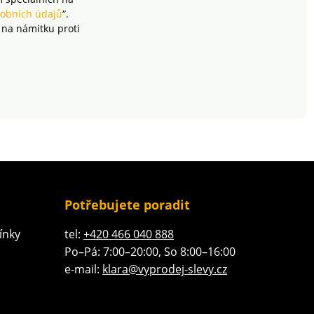
obních údajů
“.
 na námitku proti
Potřebujete poradit
ínky
tel:
+420 466 040 888
Po–Pá: 7:00–20:00, So 8:00–16:00
e-mail:
klara@vyprodej-slevy.cz