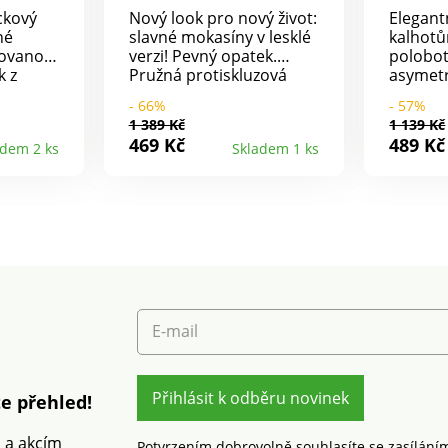
ckový
Nový look pro nový život:
Elegant
né
slavné mokasíny v lesklé
kalhot
rovanou
verzi! Pevný opatek.
polobot
k z
Pružná protiskluzová
asymetr
ožená
podrážka. Třpytivé.
elastic
- 66%
- 57%
straně
Snadné na kombinování.
snadné
1 389 Kč
1 139 Kč
adné
pohodln
469 Kč
489 Kč
adem 2 ks
Skladem 1 ks
ek.
kombin
Podpate
kluzová
oty
jte
ochranu
lhkostí.
E-mail
Přihlásit k odběru novinek
e přehled!
m a akcím
Potvrzením dobrovolně souhlasíte se zasílání