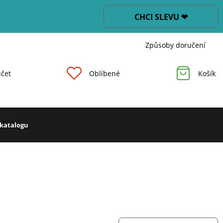
CHCI SLEVU ❤
Způsoby doručení
čet
Oblíbené
Košík
 katalogu