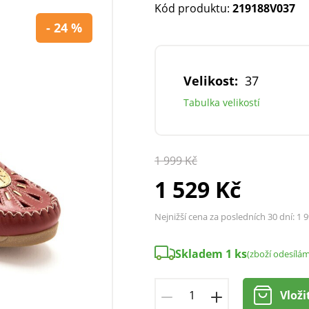
Kód produktu:
219188V037
- 24 %
Velikost:
37
Tabulka velikostí
1 999 Kč
1 529 Kč
Nejnižší cena za posledních 30 dní:
1 9
Skladem 1 ks
(zboží odesílá
Vloži