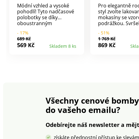
Módní vzhled a vysoké
Pro elegantně ro
pohodlí! Tyto nadčasové
styl zvolte lakova
polobotky se díky
mokasíny se vzo
oboustranným
podrážkou. Svrše
elastickým vsadkám
lakované kůže. K
- 17%
- 51%
snadno nazouvají a
stélka. Na každé 
689 Kč
1 769 Kč
skvěle se nosí během
pruženka pro sn
569 Kč
869 Kč
Skladem 8 ks
Skl
celého roku. Podpatek o
obutí. Pevný opat
výšce cca 2,5 cm.
Podpatek 3 cm.
Vzorovaná protis
podrážka. Vaše b
pravidelně ošetřu
přípravkem pro 
před skvrnami a v
Všechny cenové bomby
do vašeho emailu?
Odebírejte náš newsletter a mějt
získáte přednostní přístup ke slevá