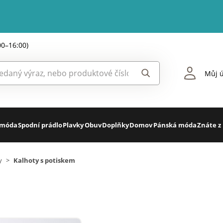
00–16:00)
Můj ú
 móda
Spodní prádlo
Plavky
Obuv
Doplňky
Domov
Pánská móda
Znáte z
y
>
Kalhoty s potiskem