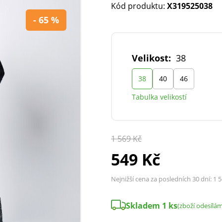
Kód produktu:
X319525038
- 65 %
Velikost:
38
38
40
46
Tabulka velikostí
1 569 Kč
549 Kč
Nejnižší cena za posledních 30 dní:
1 5
Skladem 1 ks
(zboží odesílá