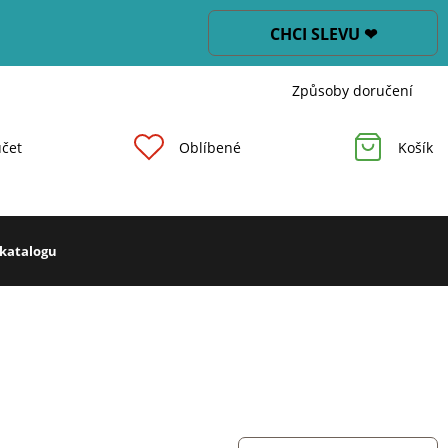
CHCI SLEVU ❤
Způsoby doručení
čet
Oblíbené
Košík
 katalogu