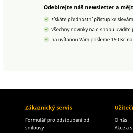
zadní díl. Lze prát v
pračce.
Odebírejte náš newsletter a mějt
získáte přednostní přístup ke slevá
všechny novinky na e-shopu uvidíte 
na uvítanou Vám pošleme 150 Kč na
Zákaznický servis
Užiteč
Formulář pro odstoupení od
O nás
smlouvy
Akce a 