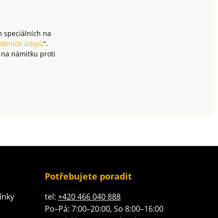
m speciálních na
obních údajů
“.
 na námitku proti
Potřebujete poradit
ínky
tel:
+420 466 040 888
Po–Pá: 7:00–20:00, So 8:00–16:00