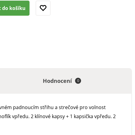
t do košíku
Hodnocení
0
rovném padnoucím střihu a strečové pro volnost
oflík vpředu. 2 klínové kapsy + 1 kapsička vpředu. 2