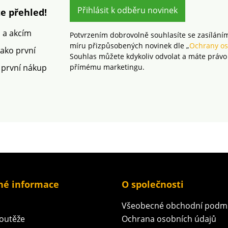
Přihlásit k odběru novinek
e přehled!
m a akcím
Potvrzením dobrovolně souhlasíte se zasílání
míru přizpůsobených novinek dle „
Ochrany os
jako první
Souhlas můžete kdykoliv odvolat a máte právo
 první nákup
přímému marketingu.
né informace
O společnosti
Všeobecné obchodní podm
soutěže
Ochrana osobních údajů