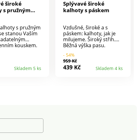
é široké
Splývavé široké
y s pružným
kalhoty s páskem
kalhoty s pružným
Vzdušné, široké a s
se stanou Vaším
páskem: kalhoty, jak je
radatelným
milujeme. Široký střih.
enním kouskem.
Běžná výška pasu.
nale padnoucího
Poutky protažený
- 54%
říjemného na
odnímatelný pásek na
959 Kč
 Vysoký pas.
zavázání. Vpředu plochý
439 Kč
Skladem 5 ks
Skladem 4 ks
ktuální střih.
pas, vzadu celopružný. 2
ný pas. Vzadu
klínové kapsy. Lze prát v
pas. 2 klínové
pračce.
Falešný poklopec.
ohavice
ené skrytým
Lze prát v