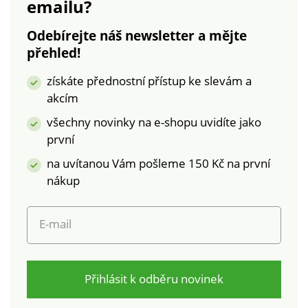
emailu?
Voděodolná tkanina
Oxford. Lehké +
Odebírejte náš newsletter a mějte
prodyšné. Skvělé do
přehled!
zimního počasí.
Hřejivá podšívka.
získáte přednostní přístup ke slevám a
Postranní zip.
akcím
Protiskluzová
podešev.
všechny novinky na e-shopu uvidíte jako
první
na uvítanou Vám pošleme 150 Kč na první
nákup
E-mail
Přihlásit k odběru novinek