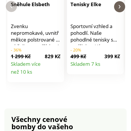
Sněhule Elsbeth
Tenisky Elke
Zvenku
Sportovní vzhled a
nepromokavé, uvnitř
pohodlí. Naše
měkce polstrované a
pohodlné tenisky s
s hřejivou podšívkou!
podšivkou Vás
- 36%
- 20%
Tyto prošívané zimní
přenesou s lehkostí a
1 299 Kč
829 Kč
499 Kč
399 Kč
boty s lemováním z
jistotou celým
Detail
Skladem více
Skladem 7 ks
umělé kožešiny Vás
chladným obdobím. V
Detail
než 10 ks
produktu
ochrání před
případě potřeby lze
mrazem, ledem a
stélku vyměnit.
produktu
sněhem. Díky zipu do
nich snadno
vklouznete -
nemusíte je šněrovat!
Robustní profilovaná
Všechny cenové
podešev zajišťuje
bomby
do vašeho
jistotu při chůzi.