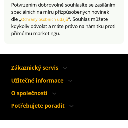
Potvrzením dobrovolně souhlasíte se zasíláním
speciálních na míru přizpůsobených novinek
dle „
“. Souhlas můžete
Ochrany osobních údajů
kdykoliv odvolat a máte právo na námitku proti
přímému marketingu.
Zákaznický servis
Užitečné informace
O společnosti
Potřebujete poradit