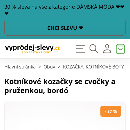
30 % sleva na vše z kategorie DÁMSKÁ MÓDA ❤❤
❤
CHCI SLEVU ❤
Hlavní stránka
>
Obuv
>
KOZAČKY, KOTNÍKOVÉ BOTY
>
Kotníkové kozačky se cvočky a
pruženkou, bordó
- 57 %