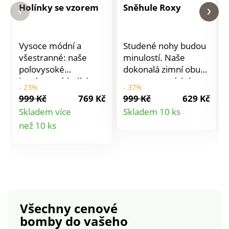
Holínky se vzorem
Sněhule Roxy
Vysoce módní a
Studené nohy budou
všestranné: naše
minulostí. Naše
polovysoké
dokonalá zimní obuv
kostkované holínky
ve vysoce módním
- 23%
- 37%
proti dešti a špatné
matném/lesklém
999 Kč
769 Kč
999 Kč
629 Kč
náladě jsou podšité a
vzhledu s
Detail
Skladem více
Skladem 10 ks
díky robustní podešvi
kožešinovým lemem
Detail
než 10 ks
produktu
odolné proti
Vás udrží v teple,
prošlapání. Budete v
suchu a bezpečí na
produktu
bezpečí i v chladném
ledě i v břečce. S
počasí. Podpatek cca
hřejivou podšívkou z
3 cm.
fleecu pro příjemné
klima při nošení - díky
dlouhému zipu se
Všechny cenové
snadno obouvají.
bomby
do vašeho
Robustní podešev s