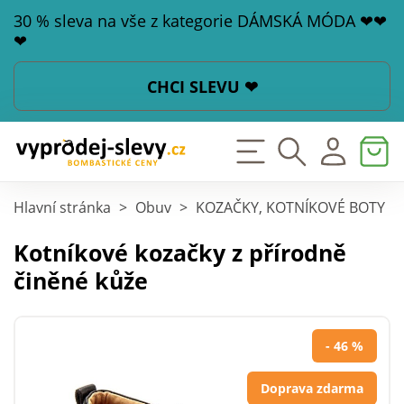
30 % sleva na vše z kategorie DÁMSKÁ MÓDA ❤❤
❤
CHCI SLEVU ❤
Hlavní stránka
>
Obuv
>
KOZAČKY, KOTNÍKOVÉ BOTY
>
Kotníkové kozačky z přírodně
činěné kůže
- 46 %
Doprava zdarma