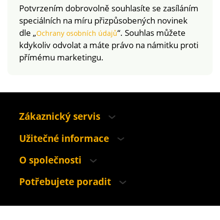
Potvrzením dobrovolně souhlasíte se zasíláním
speciálních na míru přizpůsobených novinek
dle „
“. Souhlas můžete
Ochrany osobních údajů
kdykoliv odvolat a máte právo na námitku proti
přímému marketingu.
Zákaznický servis
Užitečné informace
O společnosti
Potřebujete poradit