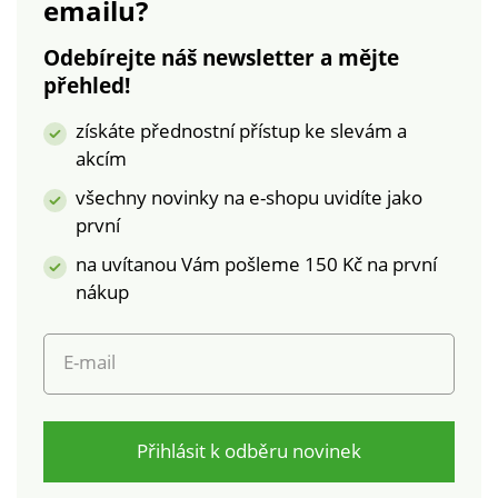
emailu?
protiskluzovým
vzorem. Vysoce
Odebírejte náš newsletter a mějte
kvalitní tkanina
přehled!
Oxford - odpuzuje
vodu. Nadýchaná
získáte přednostní přístup ke slevám a
teplá podšívka.
akcím
Vysoký zip - snadné
oblékání.
všechny novinky na e-shopu uvidíte jako
Protiskluzová
první
podešev na
na uvítanou Vám pošleme 150 Kč na první
platformě.
nákup
E-mail
Přihlásit k odběru novinek