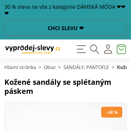
30 % sleva na vše z kategorie DÁMSKÁ MÓDA ❤❤
❤
CHCI SLEVU ❤
Hlavní stránka
>
Obuv
>
SANDÁLY, PANTOFLE
>
Kožen
Kožené sandály se splétaným
páskem
- 68 %