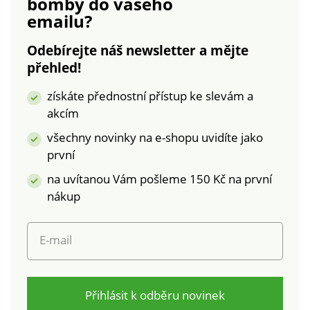
bomby
do vašeho
emailu?
Odebírejte náš newsletter a mějte
přehled!
získáte přednostní přístup ke slevám a
akcím
všechny novinky na e-shopu uvidíte jako
první
na uvítanou Vám pošleme 150 Kč na první
nákup
E-mail
Přihlásit k odběru novinek