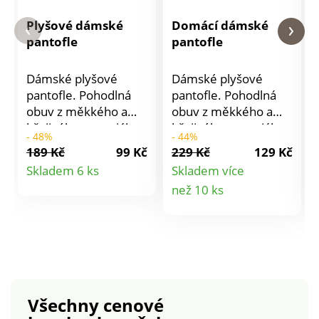
Plyšové dámské
Domácí dámské
pantofle
pantofle
Dámské plyšové
Dámské plyšové
pantofle. Pohodlná
pantofle. Pohodlná
obuv z měkkého a
obuv z měkkého a
hřejivého materiálu.
hřejivého materiálu.
- 48%
- 44%
Ideální pro domácí
Ideální pro domácí
189 Kč
99 Kč
229 Kč
129 Kč
pohodu.
pohodu.
Detail
Skladem 6 ks
Skladem více
Detail
než 10 ks
produktu
produktu
Všechny cenové