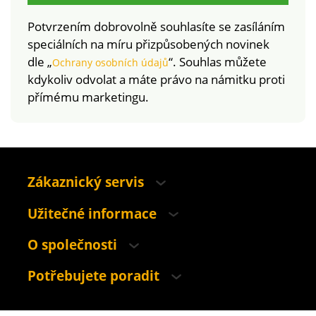
Potvrzením dobrovolně souhlasíte se zasíláním
speciálních na míru přizpůsobených novinek
dle „
“. Souhlas můžete
Ochrany osobních údajů
kdykoliv odvolat a máte právo na námitku proti
přímému marketingu.
Zákaznický servis
Užitečné informace
O společnosti
Potřebujete poradit