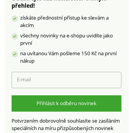
Lze prát v pračce.
podrážka. Vaši novou
přehled!
obuv můžete ošetřit
trochou toaletního
získáte přednostní přístup ke slevám a
mléka naneseného
akcím
na vatovém
tampónu, dbejte také
všechny novinky na e-shopu uvidíte jako
na impregnaci.
první
na uvítanou Vám pošleme 150 Kč na první
nákup
E-mail
Přihlásit k odběru novinek
Potvrzením dobrovolně souhlasíte se zasíláním
speciálních na míru přizpůsobených novinek