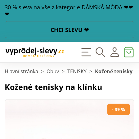
30 % sleva na vše z kategorie DÁMSKÁ MÓDA ❤❤
❤
CHCI SLEVU ❤
Hlavní stránka
>
Obuv
>
TENISKY
>
Kožené tenisky n
Kožené tenisky na klínku
- 39 %