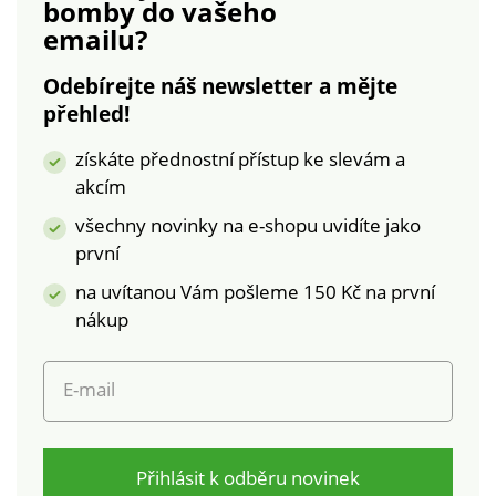
bomby
do vašeho
rukávů nařasení.
rozšířeném spodním
emailu?
Rukávy v délce pod
lemu široký volán +
lokty, na koncích s
krajka. Lze prát v
Odebírejte náš newsletter a mějte
pružným zúžením.
pračce.
přehled!
Rovný spodní lem.
Tento produkt byl
získáte přednostní přístup ke slevám a
vyroben z viskózy
akcím
EcoVero Lenzing?,
ekologičtějšího
všechny novinky na e-shopu uvidíte jako
vlákna, které
první
respektuje planetu.
na uvítanou Vám pošleme 150 Kč na první
Pochází ze surovin
certifikovaných za
nákup
udržitelnost, při
výrobním procesu
E-mail
bylo spotřebováno
méně vody. Menší
dopad na životní
prostředí ve srovnání
Přihlásit k odběru novinek