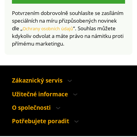
s tradiční viskózou.
Lze prát v pračce.
Potvrzením dobrovolně souhlasíte se zasíláním
speciálních na míru přizpůsobených novinek
dle „
“. Souhlas můžete
Ochrany osobních údajů
kdykoliv odvolat a máte právo na námitku proti
přímému marketingu.
Zákaznický servis
Užitečné informace
O společnosti
Potřebujete poradit