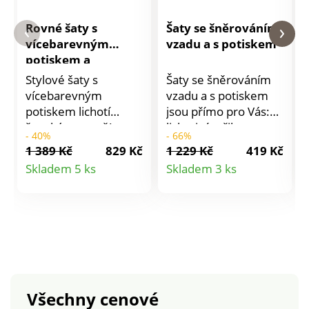
Rovné šaty s
Šaty se šněrováním
vícebarevným
vzadu a s potiskem
potiskem a
zdůrazněním ramen
Stylové šaty s
Šaty se šněrováním
vícebarevným
vzadu a s potiskem
potiskem lichotí
jsou přímo pro Vás:
ženské postavě!
lichotivý střih,
- 40%
- 66%
Navíc jsou střižené z
vzdušný krep a
1 389 Kč
829 Kč
1 229 Kč
419 Kč
eko-odpovědného
překřížené šňůrky na
Detail
Detail
Skladem 5 ks
Skladem 3 ks
materiálu, který je
zádech! Vpředu a
produktu
produktu
šetrný k životnímu
vzadu výstřih do "V".
prostředí. Rovné
Vzadu šněrování.
krátké šaty.
Rovný padnoucí střih.
Vícebarevný potisk na
3/4 rukávy s
černém podkladu.
nařasením ramenou.
Jemný úplet snadný
Pružné konce rukávů.
na údržbu. Výstřih do
V pase přestřižení a
Všechny cenové
V. V horní části
nařasení. Na