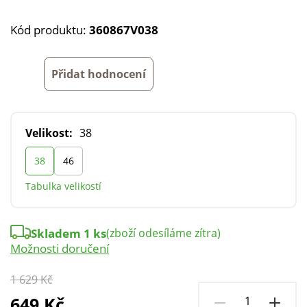
Kód produktu:
360867V038
Přidat hodnocení
Velikost:
38
38
46
Tabulka velikostí
Skladem 1 ks
(zboží odesíláme zítra)
Možnosti doručení
1 629 Kč
649 Kč