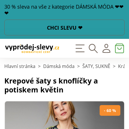
30 % sleva na vše z kategorie DÁMSKÁ MÓDA ❤❤
❤
CHCI SLEVU ❤
Hlavní stránka
>
Dámská móda
>
ŠATY, SUKNĚ
>
Krát
Krepové šaty s knoflíčky a
potiskem květin
- 60 %