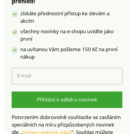
přehled!
získáte přednostní přístup ke slevám a
akcím
všechny novinky na e-shopu uvidíte jako
první
na uvítanou Vám pošleme 150 Kč na první
nákup
E-mail
Přihlásit k odběru novinek
Potvrzením dobrovolně souhlasíte se zasíláním
speciálních na míru přizpůsobených novinek
dle „
“. Souhlas můžete
Ochrany osobních údajů