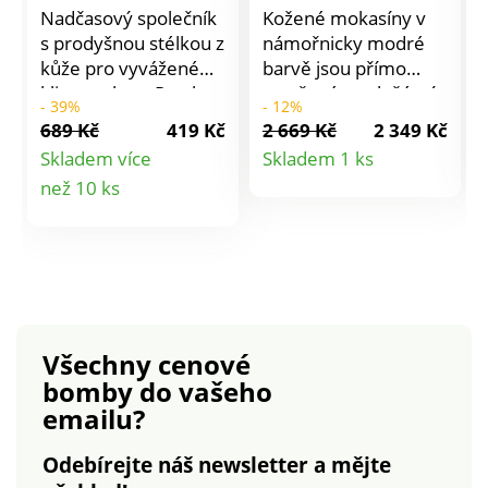
Nadčasový společník
Kožené mokasíny v
s prodyšnou stélkou z
námořnicky modré
kůže pro vyvážené
barvě jsou přímo
klima nohou. Po obou
stvořené pro ležérní
- 39%
- 12%
stranách elastické
kombinace. Prodyšná
689 Kč
419 Kč
2 669 Kč
2 349 Kč
vsadky zajistí snadné
podrážka. Snadné
Detail
Skladem více
Skladem 1 ks
nazutí a chůzi bez
obutí. Kontrastní
Detail
než 10 ks
produktu
otlaků. Podpatek cca
šňůrka. Protiskluzová
4 cm.
podrážka. Vaše boty
produktu
pravidelně ošetřujte
přípravkem pro
ochranu před
skvrnami a vlhkostí.
Všechny cenové
bomby
do vašeho
emailu?
Odebírejte náš newsletter a mějte