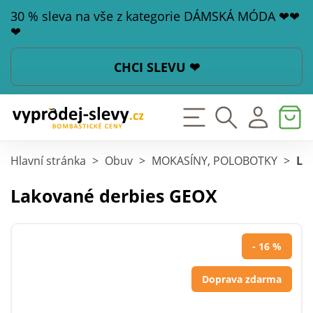
30 % sleva na vše z kategorie DÁMSKÁ MÓDA ❤❤
❤
CHCI SLEVU ❤
Hlavní stránka
>
Obuv
>
MOKASÍNY, POLOBOTKY
>
La
Lakované derbies GEOX
- 16 %
Doprava zdarma