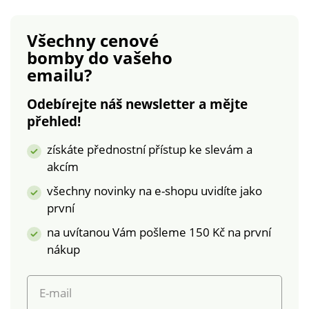
perte z rubové
bavlna.Rozměry
strany, se zapnutým
jednolůžko: polštář
Všechny cenové
zipem a podle
70 x 90 cm, přikrývka
bomby
do vašeho
pokynů uvedených
140 x 200
emailu?
na obalu.
cm. Povlečení Husky
Povlečení Pohádkový
s
Odebírejte náš newsletter a mějte
Jednorožec
kočičkouOboustrannéFototi
přehled!
Oboustranné Jemné
100%
a prodyšné Kvalitní
bavlnaCertifikát ÖKO-
získáte přednostní přístup ke slevám a
100% bavlna -
TEX Standard
akcím
certifikát ÖKO-TEX
100JednolůžkoZapínání
Standard 100.
na zip
všechny novinky na e-shopu uvidíte jako
Jednolůžko Zipové
první
zapínání Dlouhá
na uvítanou Vám pošleme 150 Kč na první
životnost a
stálobarevnost
nákup
E-mail