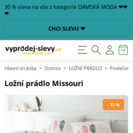
30 % sleva na vše z kategorie DÁMSKÁ MÓDA ❤❤
❤
CHCI SLEVU ❤
Hlavní stránka
>
Domov
>
LOŽNÍ PRÁDLO
>
Povlečení
Ložní prádlo Missouri
- 33 %