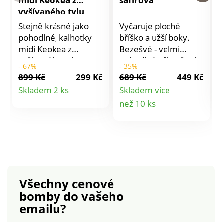
midi Keokea z
safírová
vyšívaného tylu
Stejně krásné jako
Vyčaruje ploché
pohodlné, kalhotky
bříško a užší boky.
midi Keokea z
Bezešvé - velmi
vyšívaného tylu
pohodlné při nošení s
- 67%
- 35%
nemají chybu. Přední
měkkým
899 Kč
299 Kč
689 Kč
449 Kč
díl z tylu s kontrastní
zakončením, které
Detail
Skladem 2 ks
Skladem více
výšivkou. Přední díl
neškrtí.
Detail
než 10 ks
produktu
podšitý
mikrovláknem.
produktu
Pružná pikotka v pase
a nohavičkách.
Postranní švy. Zadní
díl z mikrovlákna.
Sada 2 kusů.
Všechny cenové
Standard 100 podle
bomby
do vašeho
Oeko-Tex (n° CQ
emailu?
1216 / 3). Tato
známka označuje