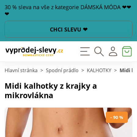
30 % sleva na vše z kategorie DÁMSKÁ MÓDA ❤❤
❤
CHCI SLEVU ❤
Hlavní stránka
>
Spodní prádlo
>
KALHOTKY
>
Midi k
Midi kalhotky z krajky a
mikrovlákna
- 90 %