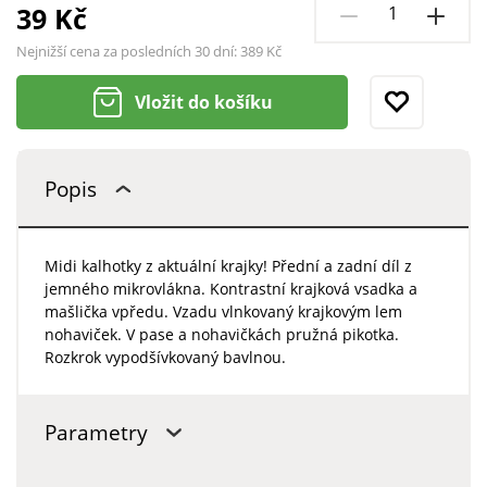
39 Kč
Nejnižší cena za posledních 30 dní:
389 Kč
Vložit do košíku
Popis
Midi kalhotky z aktuální krajky! Přední a zadní díl z
jemného mikrovlákna. Kontrastní krajková vsadka a
mašlička vpředu. Vzadu vlnkovaný krajkovým lem
nohaviček. V pase a nohavičkách pružná pikotka.
Rozkrok vypodšívkovaný bavlnou.
Parametry