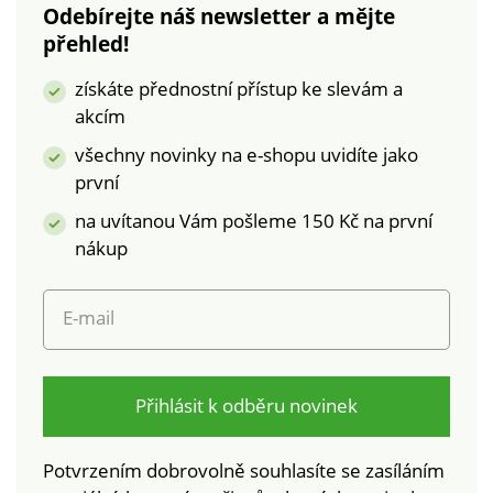
Odebírejte náš newsletter a mějte
textilní výrobky, které
přehled!
byly podrobeny
laboratorním testům
získáte přednostní přístup ke slevám a
na široké spektrum
akcím
škodlivých látek a
výrobek je bezpečný
všechny novinky na e-shopu uvidíte jako
nad rámec platných
první
norem. Lze prát v
na uvítanou Vám pošleme 150 Kč na první
pračce.
nákup
E-mail
Přihlásit k odběru novinek
Potvrzením dobrovolně souhlasíte se zasíláním