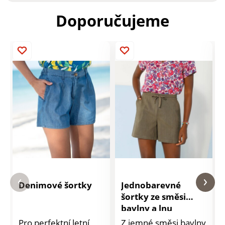
Doporučujeme
Denimové šortky
Jednobarevné
šortky ze směsi
bavlny a lnu
Pro perfektní letní
Z jemné směsi bavlny