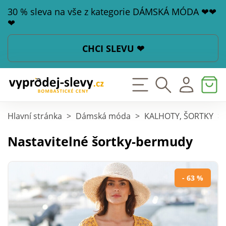
30 % sleva na vše z kategorie DÁMSKÁ MÓDA ❤❤
❤
CHCI SLEVU ❤
Hlavní stránka
>
Dámská móda
>
KALHOTY, ŠORTKY
>
Nastavitelné šortky-bermudy
- 63 %