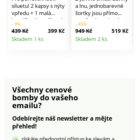
siluetu! 2 kapsy s nýty
a lnu, jednobarevné
vpředu + 1 malá
šortky jsou přímo
kapsička. 2 prošívané
stvořené pro letní
- 9%
- 45%
kapsy vzadu. Rovný
období. Běžná výška
439 Kč
399 Kč
949 Kč
519 Kč
pas, od velikosti 46
pasu. Rovný široký
Detail
Detail
Skladem 1 ks
Skladem 2 ks
vzadu navolněn do
střih. Široký, vpředu
produktu
produktu
gumy. Vnitřní délka
tvarovaný pas, vzadu
nohavic 80 cm, 1/2
pružný. Protažená
spodní šířky nohavic
šňůrka na stažení.
16,5 až 20,5 cm.
Klínové kapsy. Lze
Materiál 98 % bavlna,
prát v pračce.
2 % elastan.
Všechny cenové
bomby
do vašeho
emailu?
Odebírejte náš newsletter a mějte
přehled!
získáte přednostní přístup ke slevám a