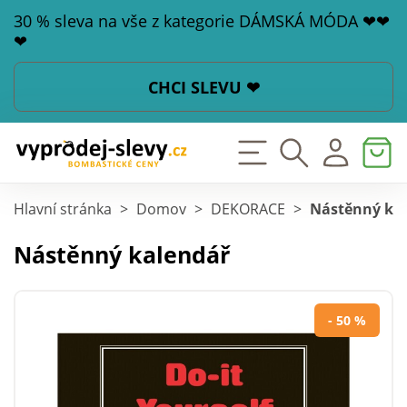
30 % sleva na vše z kategorie DÁMSKÁ MÓDA ❤❤
❤
CHCI SLEVU ❤
Hlavní stránka
>
Domov
>
DEKORACE
>
Nástěnný ka
Nástěnný kalendář
- 50 %