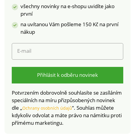
všechny novinky na e-shopu uvidíte jako
první
na uvítanou Vám pošleme 150 Kč na první
nákup
E-mail
Přihlásit k odběru novinek
Potvrzením dobrovolně souhlasíte se zasíláním
speciálních na míru přizpůsobených novinek
dle „
“. Souhlas můžete
Ochrany osobních údajů
kdykoliv odvolat a máte právo na námitku proti
přímému marketingu.