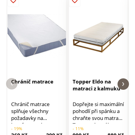
Chránič matrace
Topper Eldo na
matraci z kalmuku
Chránič matrace
Dopřejte si maximální
splňuje všechny
pohodlí při spánku a
požadavky na
chraňte svou matraci!
komfort a ochranu
Topper z hustého
- 19%
- 11%
matrace. V rozích
kalmuku absorbuje