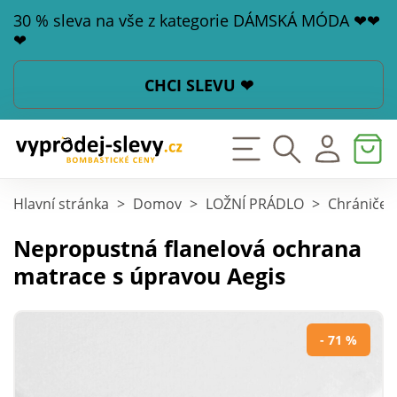
30 % sleva na vše z kategorie DÁMSKÁ MÓDA ❤❤
❤
CHCI SLEVU ❤
Hlavní stránka
>
Domov
>
LOŽNÍ PRÁDLO
>
Chrániče 
Nepropustná flanelová ochrana
matrace s úpravou Aegis
- 71 %