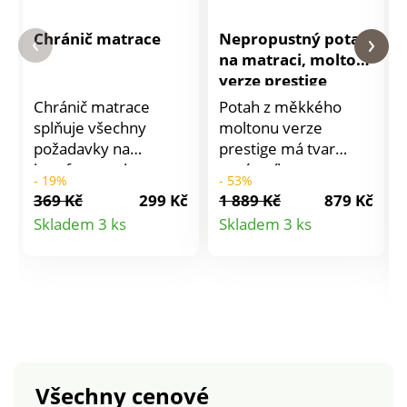
Chránič matrace
Nepropustný potah
na matraci, molton,
verze prestige
Chránič matrace
Potah z měkkého
splňuje všechny
moltonu verze
požadavky na
prestige má tvar
komfort a ochranu
napínacího
- 19%
- 53%
matrace. V rozích
prostěradla. Dobře
369 Kč
299 Kč
1 889 Kč
879 Kč
chrániče jsou všité
absorbuje vlhkost, je
Detail
Detail
Skladem 3 ks
Skladem 3 ks
gumy pro snadné
nepropustný a
produktu
produktu
přichycení k matraci.
prodyšný. Potah se
Nepropustná vrstva
dobře navléká a drží.
je z vysoce
Výška rohů až 30 cm.
prodyšného
K dispozici v bohatém
materiálu a přitom
rozměru (160 x 200
nepropustí žádnou
cm), ideální pro
tekutinu.Vrchní
spojení 2
Všechny cenové
vrstva: 100% froté
samostatných