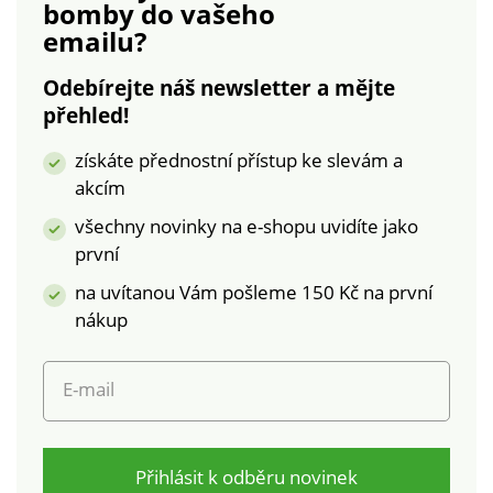
bomby
do vašeho
bavlna.Nepropustná
matrací. Standard
emailu?
vrstva:
100 podle Oeko-Tex
polyuretan.Doporučujeme
(n° CQ 1216 / 1). Tato
Odebírejte náš newsletter a mějte
praní při teplotě 60°C
známka označuje
přehled!
bez použití aviváže.
textilní výrobky, které
byly podrobeny
získáte přednostní přístup ke slevám a
laboratorním testům
akcím
na široké spektrum
škodlivých látek a
všechny novinky na e-shopu uvidíte jako
výrobek je bezpečný
první
nad rámec platných
na uvítanou Vám pošleme 150 Kč na první
norem. Perte v
pračce.
nákup
E-mail
Přihlásit k odběru novinek