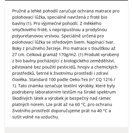
Pružné a lehké pohodlí zaručuje ochrana matrace pro
polohovací lůžka, speciálně navržená z froté bio
bavlny (1). Pro výjimečné pohodlí. Z měkkého
smyčkového froté, s nepropustnou a prodyšnou
polyuretanovou vrstvou. Speciálně určená pro
polohovací lůžka se středovým švem. Napínací tvar.
Boky z pružného žerzeje. Pro matrace s tloušťkou až
27 cm. Celková gramáž 170g/m2. (1) Produkt vyrobený
z bio bavlny pocházející z biologického zemědělství,
pěstované bez použití pesticidů, hnojiv a chemických
prostředků, šetrné k životnímu prostředí i zdraví
člověka. Standard 100 podle Oeko-Tex (n° CQ 1216 /
1). Tato známka označuje textilní výrobky, které byly
podrobeny laboratorním testům na široké spektrum
škodlivých látek a výrobek je bezpečný nad rámec
platných norem. Lze prát až na 60 °C, pro ochranu
životního prostředí doporučujeme prát na 40 °C a
sušit volně na vzduchu.