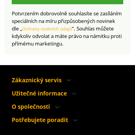
Potvrzením dobrovolně souhlasíte se zasíláním
speciálních na míru přizpůsobených novinek
dle „
“. Souhlas můžete
Ochrany osobních údajů
kdykoliv odvolat a máte právo na námitku proti
přímému marketingu.
Zákaznický servis
Užitečné informace
O společnosti
Potřebujete poradit