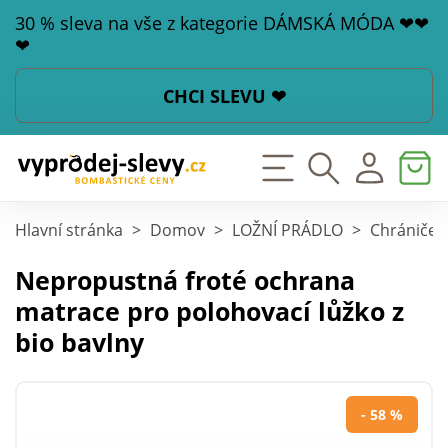
30 % sleva na vše z kategorie DÁMSKÁ MÓDA ❤❤
❤
CHCI SLEVU ❤
Hlavní stránka
>
Domov
>
LOŽNÍ PRÁDLO
>
Chrániče 
Nepropustná froté ochrana
matrace pro polohovací lůžko z
bio bavlny
- 58 %