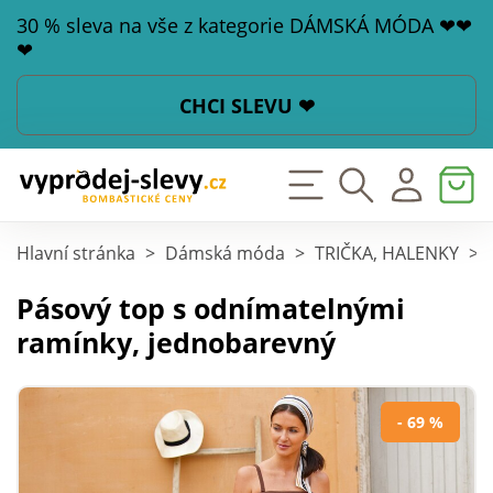
30 % sleva na vše z kategorie DÁMSKÁ MÓDA ❤❤
❤
CHCI SLEVU ❤
Hlavní stránka
>
Dámská móda
>
TRIČKA, HALENKY
>
Pásový top s odnímatelnými
ramínky, jednobarevný
- 69 %