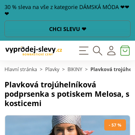
30 % sleva na vše z kategorie DÁMSKÁ MÓDA ❤❤
❤
CHCI SLEVU ❤
Hlavní stránka
>
Plavky
>
BIKINY
>
Plavková trojúhel
Plavková trojúhelníková
podprsenka s potiskem Melosa, s
kosticemi
- 57 %