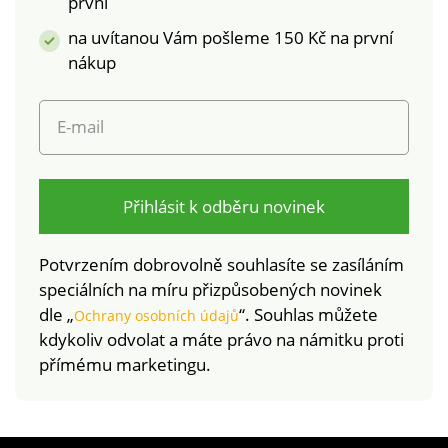
první
textilní výrobky, které
vymáchat v čisté
na uvítanou Vám pošleme 150 Kč na první
byly podrobeny
vodě.
nákup
laboratorním testům
na široké spektrum
škodlivých látek a
E-mail
výrobek je bezpečný
nad rámec platných
norem. Lze prát v
pračce. Po každém
Přihlásit k odběru novinek
použití
doporučujeme
Potvrzením dobrovolně souhlasíte se zasíláním
vymáchat v čisté
speciálních na míru přizpůsobených novinek
vodě. Odolné mořské
dle „
“. Souhlas můžete
Ochrany osobních údajů
vodě a chlóru,
kdykoliv odvolat a máte právo na námitku proti
vhodné na pláž i do
přímému marketingu.
bazénu.