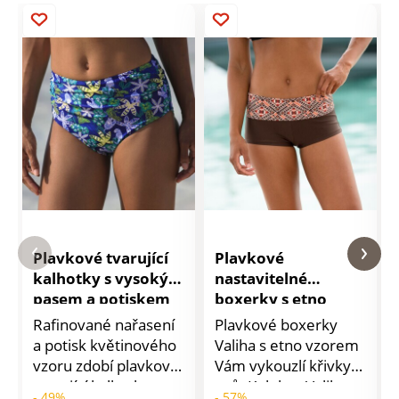
Plavkové tvarující
Plavkové
kalhotky s vysokým
nastavitelné
pasem a potiskem
boxerky s etno
Naga
potiskem Valiha
Rafinované nařasení
Plavkové boxerky
a potisk květinového
Valiha s etno vzorem
vzoru zdobí plavkové
Vám vykouzlí křivky
tvarující kalhotky s
snů. Kolekce Valiha s
- 49%
- 57%