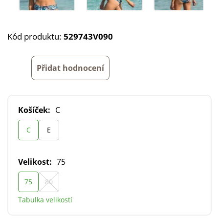
Kód produktu:
529743V090
Přidat hodnocení
Košíček:
C
C
E
Velikost:
75
75
80
Tabulka velikostí