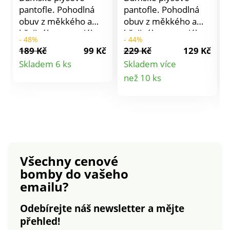
pantofle. Pohodlná
pantofle. Pohodlná
obuv z měkkého a
obuv z měkkého a
hřejivého materiálu.
hřejivého materiálu.
- 48%
- 44%
Ideální pro domácí
Ideální pro domácí
189 Kč
99 Kč
229 Kč
129 Kč
pohodu.
pohodu.
Detail
Skladem 6 ks
Skladem více
Detail
než 10 ks
produktu
produktu
Všechny cenové
bomby
do vašeho
emailu?
Odebírejte náš newsletter a mějte
přehled!