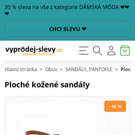
30 % sleva na vše z kategorie DÁMSKÁ MÓDA ❤❤
❤
CHCI SLEVU ❤
Hlavní stránka
>
Obuv
>
SANDÁLY, PANTOFLE
>
Ploch
Ploché kožené sandály
- 45 %