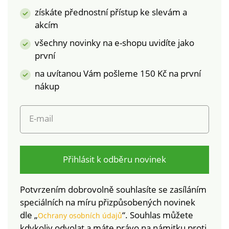
získáte přednostní přístup ke slevám a
akcím
všechny novinky na e-shopu uvidíte jako
první
na uvítanou Vám pošleme 150 Kč na první
nákup
E-mail
Přihlásit k odběru novinek
Potvrzením dobrovolně souhlasíte se zasíláním
speciálních na míru přizpůsobených novinek
dle „
“. Souhlas můžete
Ochrany osobních údajů
kdykoliv odvolat a máte právo na námitku proti