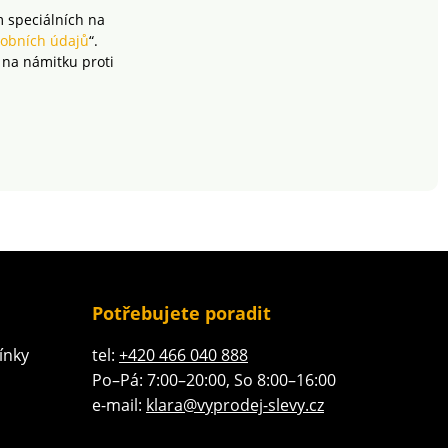
m speciálních na
obních údajů
“.
 na námitku proti
Potřebujete poradit
ínky
tel:
+420 466 040 888
Po–Pá: 7:00–20:00, So 8:00–16:00
e-mail:
klara@vyprodej-slevy.cz