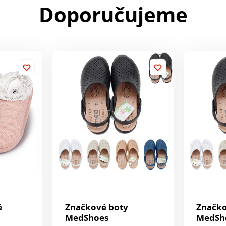
Doporučujeme
é
Značkové boty
Značko
MedShoes
MedSh