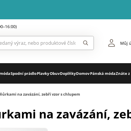
00–16:00)
Můj ú
 móda
Spodní prádlo
Plavky
Obuv
Doplňky
Domov
Pánská móda
Znáte z
šňůrkami na zavázání, zebří vzor s chlupem
ůrkami na zavázání, ze