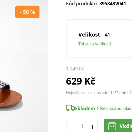
Kód produktu:
395848V041
- 50 %
Velikost:
41
Tabulka velikostí
1 249 Kč
629 Kč
Nejnižší cena za posledních 30 dní:
1 2
Skladem 1 ks
(zboží odesílá
Vloži