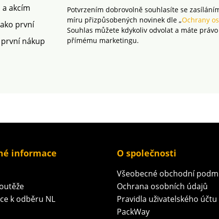
m a akcím
Potvrzením dobrovolně souhlasíte se zasílání
míru přizpůsobených novinek dle „
Ochrany os
jako první
Souhlas můžete kdykoliv odvolat a máte právo
 první nákup
přímému marketingu.
né informace
O společnosti
Všeobecné obchodní podm
soutěže
Ochrana osobních údajů
ace k odběru NL
Pravidla uživatelského účtu
PackWay