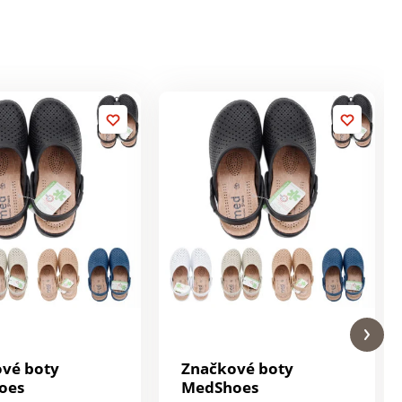
vé boty
Značkové boty
oes
MedShoes