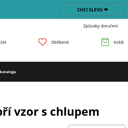
CHCI SLEVU ❤
Způsoby doručení
čet
Oblíbené
Košík
 katalogu
bří vzor s chlupem