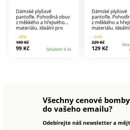
Dámské plyšové
Dámské plyšové
pantofle. Pohodlná obuv
pantofle. Pohodlná obuv
z měkkého a hřejivého
z měkkého a hřej
materiálu. Ideální pro
materiálu. Ideální pro
domácí pohodu.
domácí pohodu.
- 48%
- 44%
189 Kč
229 Kč
Skl
99 Kč
129 Kč
Skladem 6 ks
Všechny cenové bomby
do vašeho emailu?
Odebírejte náš newsletter a mějt