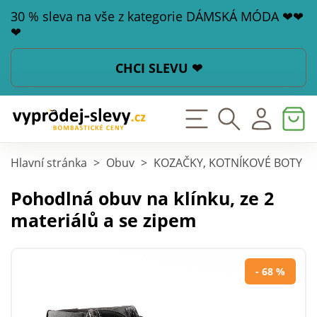
30 % sleva na vše z kategorie DÁMSKÁ MÓDA ❤❤
❤
CHCI SLEVU ❤
Hlavní stránka
>
Obuv
>
KOZAČKY, KOTNÍKOVÉ BOTY
>
Pohodlná obuv na klínku, ze 2
materiálů a se zipem
- 68 %