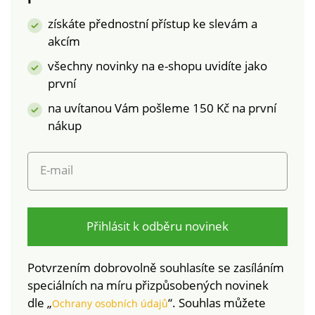
Hřejivá podšívka.
získáte přednostní přístup ke slevám a
Postranní zip.
akcím
Protiskluzová
podešev.
všechny novinky na e-shopu uvidíte jako
první
na uvítanou Vám pošleme 150 Kč na první
nákup
E-mail
Přihlásit k odběru novinek
Potvrzením dobrovolně souhlasíte se zasíláním
speciálních na míru přizpůsobených novinek
dle „
“. Souhlas můžete
Ochrany osobních údajů