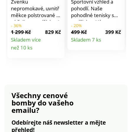
Zvenku
Sportovní vzhled a
nepromokavé, uvnitř
pohodlí. Naše
měkce polstrované a
pohodlné tenisky s
s hřejivou podšívkou!
podšivkou Vás
- 36%
- 20%
Tyto prošívané zimní
přenesou s lehkostí a
1 299 Kč
829 Kč
499 Kč
399 Kč
boty s lemováním z
jistotou celým
Detail
Skladem více
Skladem 7 ks
umělé kožešiny Vás
chladným obdobím. V
Detail
než 10 ks
produktu
ochrání před
případě potřeby lze
mrazem, ledem a
stélku vyměnit.
produktu
sněhem. Díky zipu do
nich snadno
vklouznete -
nemusíte je šněrovat!
Robustní profilovaná
Všechny cenové
podešev zajišťuje
bomby
do vašeho
jistotu při chůzi.
emailu?
Voděodolná tkanina
Oxford. Lehké +
Odebírejte náš newsletter a mějte
prodyšné. Skvělé do
přehled!
zimního počasí.