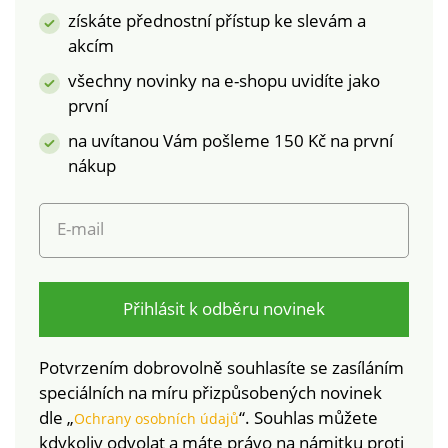
a prodyšné Kvalitní
bavlnaCertifikát ÖKO-
získáte přednostní přístup ke slevám a
100% bavlna -
TEX Standard
akcím
certifikát ÖKO-TEX
100JednolůžkoZapínání
Standard 100.
na zip
všechny novinky na e-shopu uvidíte jako
Jednolůžko Zipové
první
zapínání Dlouhá
na uvítanou Vám pošleme 150 Kč na první
životnost a
stálobarevnost
nákup
E-mail
Přihlásit k odběru novinek
Potvrzením dobrovolně souhlasíte se zasíláním
speciálních na míru přizpůsobených novinek
dle „
“. Souhlas můžete
Ochrany osobních údajů
kdykoliv odvolat a máte právo na námitku proti