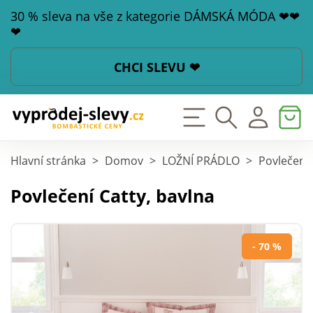
30 % sleva na vše z kategorie DÁMSKÁ MÓDA ❤❤
❤
CHCI SLEVU ❤
Hlavní stránka
>
Domov
>
LOŽNÍ PRÁDLO
>
Povlečení
Povlečení Catty, bavlna
- 70 %