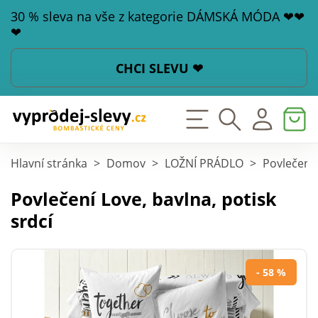
30 % sleva na vše z kategorie DÁMSKÁ MÓDA ❤❤
❤
CHCI SLEVU ❤
Hlavní stránka
>
Domov
>
LOŽNÍ PRÁDLO
>
Povlečení
Povlečení Love, bavlna, potisk
srdcí
- 58 %