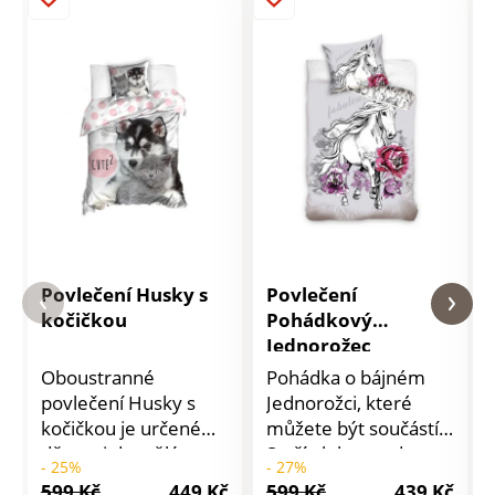
Povlečení Husky s
Povlečení
kočičkou
Pohádkový
Jednorožec
Oboustranné
Pohádka o bájném
povlečení Husky s
Jednorožci, které
kočičkou je určené
můžete být součástí.
dětem i dospělým a
Stačí ulehnout do
- 25%
- 27%
má praktické zapínání
povlečení Pohádkový
599 Kč
449 Kč
599 Kč
439 Kč