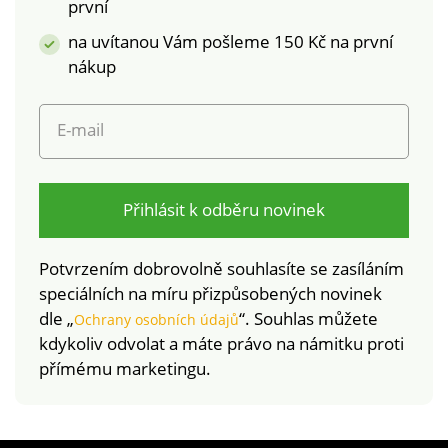
první
zapínání Dlouhá
na uvítanou Vám pošleme 150 Kč na první
životnost a
stálobarevnost
nákup
E-mail
Přihlásit k odběru novinek
Potvrzením dobrovolně souhlasíte se zasíláním
speciálních na míru přizpůsobených novinek
dle „
“. Souhlas můžete
Ochrany osobních údajů
kdykoliv odvolat a máte právo na námitku proti
přímému marketingu.