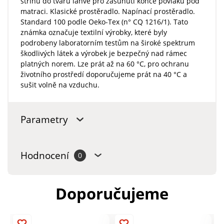
střihu do tvaru lahve pro zasunutí konce povlaku pod
matraci. Klasické prostěradlo. Napínací prostěradlo.
Standard 100 podle Oeko-Tex (n° CQ 1216/1). Tato
známka označuje textilní výrobky, které byly
podrobeny laboratorním testům na široké spektrum
škodlivých látek a výrobek je bezpečný nad rámec
platných norem. Lze prát až na 60 °C, pro ochranu
životního prostředí doporučujeme prát na 40 °C a
sušit volně na vzduchu.
Parametry
Hodnocení
0
Doporučujeme