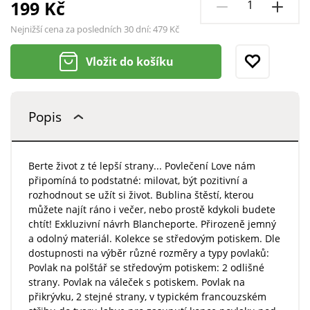
199 Kč
Nejnižší cena za posledních 30 dní:
479 Kč
Vložit do košíku
Popis
Berte život z té lepší strany... Povlečení Love nám
připomíná to podstatné: milovat, být pozitivní a
rozhodnout se užít si život. Bublina štěstí, kterou
můžete najít ráno i večer, nebo prostě kdykoli budete
chtít! Exkluzivní návrh Blancheporte. Přirozeně jemný
a odolný materiál. Kolekce se středovým potiskem. Dle
dostupnosti na výběr různé rozměry a typy povlaků:
Povlak na polštář se středovým potiskem: 2 odlišné
strany. Povlak na váleček s potiskem. Povlak na
přikrývku, 2 stejné strany, v typickém francouzském