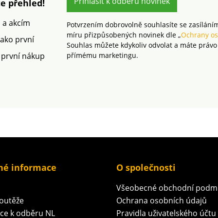
kvalitním tiskem
Přihlásit k odběru novinek
e přehled!
Jednolůžko Zipový uzávěr
m a akcím
Potvrzením dobrovolně souhlasíte se zasílání
míru přizpůsobených novinek dle „
Ochrany os
jako první
Souhlas můžete kdykoliv odvolat a máte právo
 první nákup
přímému marketingu.
né informace
O společnosti
Všeobecné obchodní podm
soutěže
Ochrana osobních údajů
ace k odběru NL
Pravidla uživatelského účtu