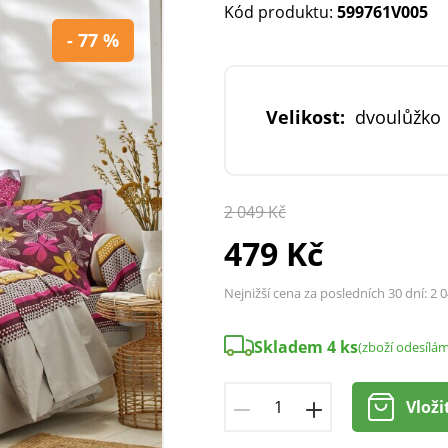
Kód produktu:
599761V005
- 77 %
Velikost:
dvoulůžko
2 049 Kč
479 Kč
Nejnižší cena za posledních 30 dní:
2 0
Skladem 4 ks
(zboží odesílá
Vloži