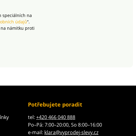
m speciálních na
obních údajů
“.
 na námitku proti
Potřebujete poradit
ínky
tel:
+420 466 040 888
Po–Pá: 7:00–20:00, So 8:00–16:00
e-mail:
klara@vyprodej-slevy.cz