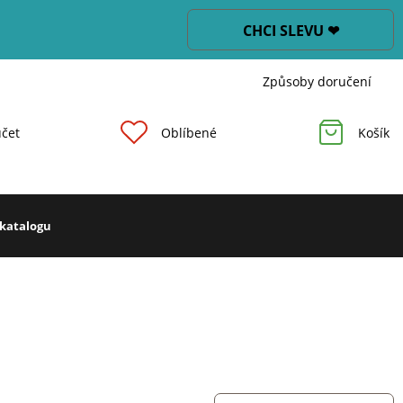
CHCI SLEVU ❤
Způsoby doručení
čet
Oblíbené
Košík
 katalogu