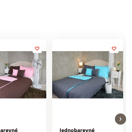
barevné
Jednobarevné