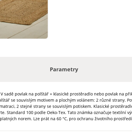
Parametry
 V sadě povlak na polštář + klasické prostěradlo nebo povlak na př
polštář se souvislým motivem a plochým volánem: 2 různé strany. P
atraci, 2 stejné strany se souvislým potiskem. Klasické prostěrad
e. Standard 100 podle Oeko-Tex. Tato známka označuje textilní vý
platných norem. Lze prát na 60 °C, pro ochranu životního prostřed