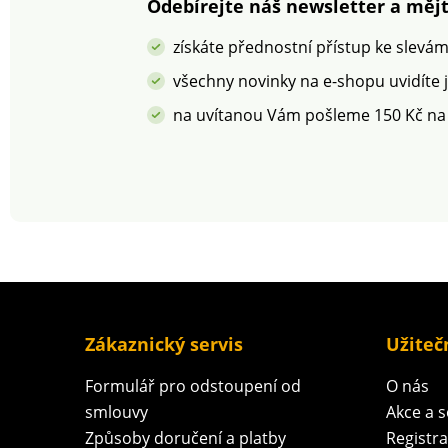
Jednolůžko Zipové
Odebírejte náš newsletter a mějt
zapínání Dlouhá
životnost a
získáte přednostní přístup ke slevá
stálobarevnost
všechny novinky na e-shopu uvidíte 
na uvítanou Vám pošleme 150 Kč na
Zákaznický servis
Užiteč
Formulář pro odstoupení od
O nás
smlouvy
Akce a 
Způsoby doručení a platby
Registr