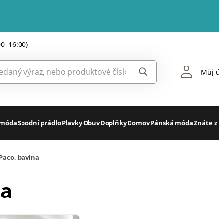
00–16:00)
Můj ú
 móda
Spodní prádlo
Plavky
Obuv
Doplňky
Domov
Pánská móda
Znáte z
Paco, bavlna
na