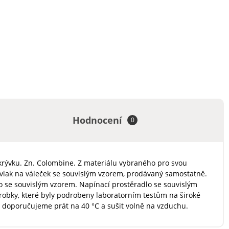
Hodnocení
0
ikrývku. Zn. Colombine. Z materiálu vybraného pro svou
ovlak na váleček se souvislým vzorem, prodávaný samostatně.
lo se souvislým vzorem. Napínací prostěradlo se souvislým
robky, které byly podrobeny laboratorním testům na široké
í doporučujeme prát na 40 °C a sušit volně na vzduchu.