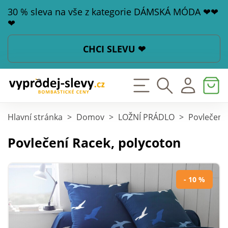
30 % sleva na vše z kategorie DÁMSKÁ MÓDA ❤❤
❤
CHCI SLEVU ❤
Hlavní stránka
>
Domov
>
LOŽNÍ PRÁDLO
>
Povlečení
Povlečení Racek, polycoton
- 10 %