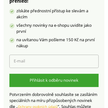
přehled!
100%
Oboustranné Jemné
bavlnaCertifikát ÖKO-
a prodyšné Kvalitní
získáte přednostní přístup ke slevám a
TEX Standard
100% bavlna -
akcím
100JednolůžkoZapínání
certifikát ÖKO-TEX
na zip
Standard 100.
všechny novinky na e-shopu uvidíte jako
Jednolůžko Zipové
první
zapínání Dlouhá
na uvítanou Vám pošleme 150 Kč na první
životnost a
stálobarevnost
nákup
E-mail
Přihlásit k odběru novinek
Potvrzením dobrovolně souhlasíte se zasíláním
speciálních na míru přizpůsobených novinek
dle „
“. Souhlas můžete
Ochrany osobních údajů