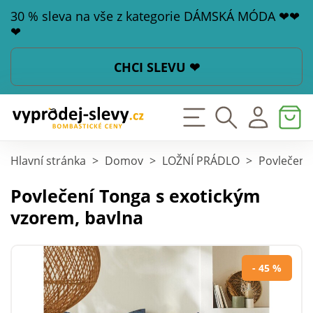
30 % sleva na vše z kategorie DÁMSKÁ MÓDA ❤❤
❤
CHCI SLEVU ❤
Hlavní stránka
>
Domov
>
LOŽNÍ PRÁDLO
>
Povlečení
Povlečení Tonga s exotickým
vzorem, bavlna
- 45 %