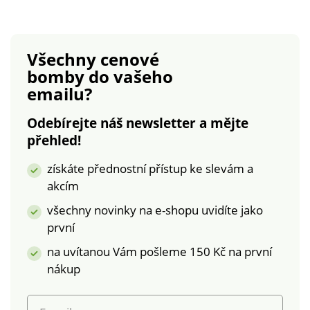
Doporučení: povlečení
kvalitní 100%
perte z rubové
bavlna.Rozměry
strany, se zapnutým
jednolůžko: polštář
Všechny cenové
zipem a podle
70 x 90 cm, přikrývka
bomby
do vašeho
pokynů uvedených
140 x 200
emailu?
na obalu.
cm. Povlečení Husky
Povlečení Pohádkový
s
Odebírejte náš newsletter a mějte
Jednorožec
kočičkouOboustrannéFototi
přehled!
Oboustranné Jemné
100%
a prodyšné Kvalitní
bavlnaCertifikát ÖKO-
získáte přednostní přístup ke slevám a
100% bavlna -
TEX Standard
akcím
certifikát ÖKO-TEX
100JednolůžkoZapínání
Standard 100.
na zip
všechny novinky na e-shopu uvidíte jako
Jednolůžko Zipové
první
zapínání Dlouhá
na uvítanou Vám pošleme 150 Kč na první
životnost a
stálobarevnost
nákup