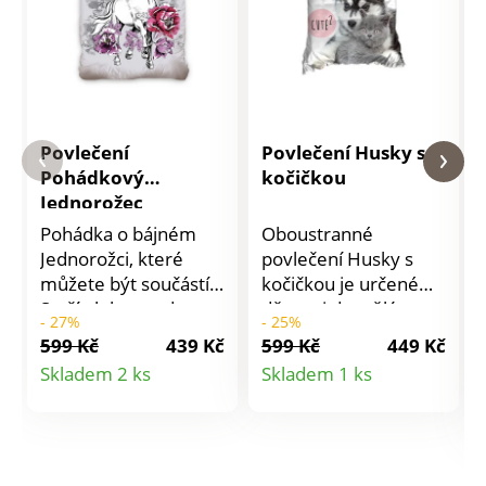
Povlečení
Povlečení Husky s
Pohádkový
kočičkou
Jednorožec
Pohádka o bájném
Oboustranné
Jednorožci, které
povlečení Husky s
můžete být součástí.
kočičkou je určené
Stačí ulehnout do
dětem i dospělým a
- 27%
- 25%
povlečení Pohádkový
má praktické zapínání
599 Kč
439 Kč
599 Kč
449 Kč
Jednorožec, zavřít oči
na zip. Povlečení
Detail
Detail
Skladem 2 ks
Skladem 1 ks
a snít. Materiál: 100%
perte z rubové strany
produktu
produktu
bavlna. Rozměry
se zapnutým zipem a
jednolůžko: polštář
podle pokynů
70 x 90 cm, přikrývka
uvedených na
140 x 200 cm.
obalu.Materiál: