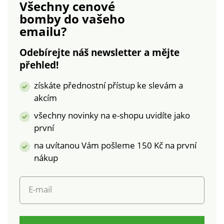
Všechny cenové
70 x 90 cm, přikrývka
zipem a podle
bomby
do vašeho
140 x 200
pokynů uvedených
emailu?
cm. Povlečení Husky
na obalu.
s
Povlečení Pohádkový
Odebírejte náš newsletter a mějte
kočičkouOboustrannéFototiskKvalitní
Jednorožec
přehled!
100%
Oboustranné Jemné
bavlnaCertifikát ÖKO-
a prodyšné Kvalitní
získáte přednostní přístup ke slevám a
TEX Standard
100% bavlna -
akcím
100JednolůžkoZapínání
certifikát ÖKO-TEX
na zip
Standard 100.
všechny novinky na e-shopu uvidíte jako
Jednolůžko Zipové
první
zapínání Dlouhá
na uvítanou Vám pošleme 150 Kč na první
životnost a
stálobarevnost
nákup
E-mail