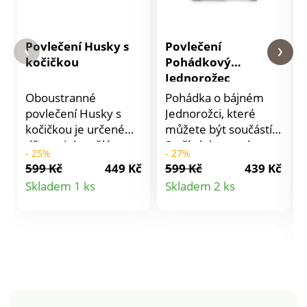
Povlečení Husky s
Povlečení
kočičkou
Pohádkový
Jednorožec
Oboustranné
Pohádka o bájném
povlečení Husky s
Jednorožci, které
kočičkou je určené
můžete být součástí.
dětem i dospělým a
Stačí ulehnout do
- 25%
- 27%
má praktické zapínání
povlečení Pohádkový
599 Kč
449 Kč
599 Kč
439 Kč
na zip. Povlečení
Jednorožec, zavřít oči
Detail
Detail
Skladem 1 ks
Skladem 2 ks
perte z rubové strany
a snít. Materiál: 100%
produktu
produktu
se zapnutým zipem a
bavlna. Rozměry
podle pokynů
jednolůžko: polštář
uvedených na
70 x 90 cm, přikrývka
obalu.Materiál:
140 x 200 cm.
kvalitní 100%
Doporučení: povlečení
bavlna.Rozměry
perte z rubové
jednolůžko: polštář
strany, se zapnutým