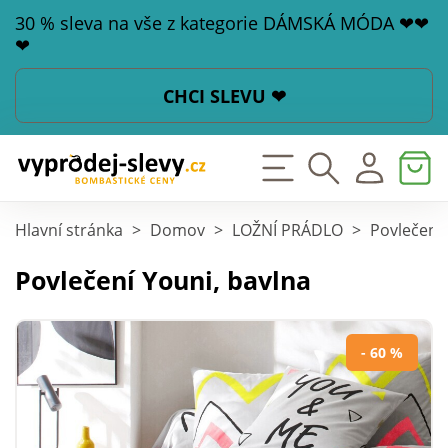
30 % sleva na vše z kategorie DÁMSKÁ MÓDA ❤❤
❤
CHCI SLEVU ❤
Hlavní stránka
>
Domov
>
LOŽNÍ PRÁDLO
>
Povlečení
Povlečení Youni, bavlna
- 60 %