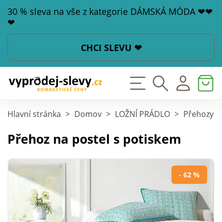
30 % sleva na vše z kategorie DÁMSKÁ MÓDA ❤❤
❤
CHCI SLEVU ❤
Hlavní stránka
>
Domov
>
LOŽNÍ PRÁDLO
>
Přehozy n
Přehoz na postel s potiskem
- 62 %