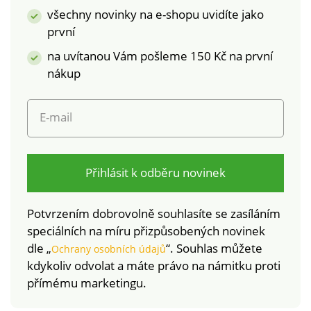
škodlivých látek a
všechny novinky na e-shopu uvidíte jako
výrobek je bezpečný
první
nad rámec platných
na uvítanou Vám pošleme 150 Kč na první
norem. Pro ochranu
životního prostředí
nákup
doporučujeme prát
na 30 °C a sušit volně
E-mail
na vzduchu.
Přihlásit k odběru novinek
Potvrzením dobrovolně souhlasíte se zasíláním
speciálních na míru přizpůsobených novinek
dle „
“. Souhlas můžete
Ochrany osobních údajů
kdykoliv odvolat a máte právo na námitku proti
přímému marketingu.