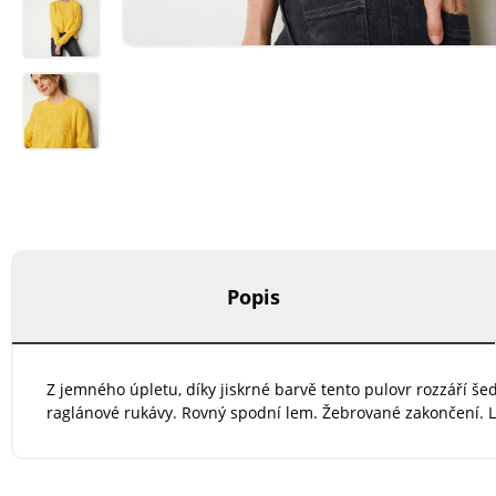
Popis
Z jemného úpletu, díky jiskrné barvě tento pulovr rozzáří še
raglánové rukávy. Rovný spodní lem. Žebrované zakončení. L