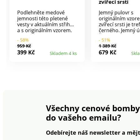
zvířecí srsti
Podlehněte medové
Jemný pulovr s
jemnosti této pletené
originálním vzor
vesty v aktuálním střihu
zvířecí srsti je tr
a s originálním vzorem.
černého. Jemný ú
Hráškový a copánkový
Žakárový leopardí
- 58%
- 51%
vzor na předním dílu. Bez
příměsí zlatého v
959 Kč
1 389 Kč
rukávů, spadlá ramena.
Kulatý výstřih. Sp
399 Kč
679 Kč
Skladem 4 ks
Skl
Kulatý výstřih. Žebrování
ramena. Dlouhé r
1x1. Zadní díl ze
Rovný spodní lem
žerzejového úpletu. Lze
Žebrovaný výstři
prát v pračce.
rukávů a spodní l
prát v pračce.
Všechny cenové bomby
do vašeho emailu?
Odebírejte náš newsletter a mějt