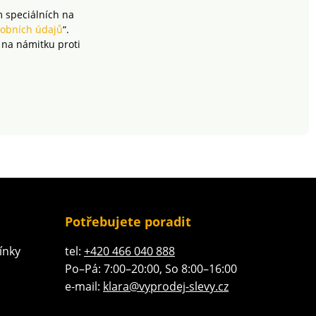
m speciálních na
obních údajů
“.
 na námitku proti
Potřebujete poradit
ínky
tel:
+420 466 040 888
Po–Pá: 7:00–20:00, So 8:00–16:00
e-mail:
klara@vyprodej-slevy.cz