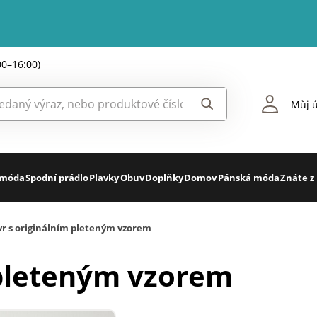
00–16:00)
Můj ú
 móda
Spodní prádlo
Plavky
Obuv
Doplňky
Domov
Pánská móda
Znáte z
vr s originálním pleteným vzorem
 pleteným vzorem