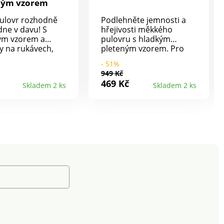
ným vzorem
ulovr rozhodně
Podlehněte jemnosti a
ne v davu! S
hřejivosti měkkého
ým vzorem a
pulovru s hladkým
y na rukávech,
pleteným vzorem. Pro
má chybu. Jemný
stylový vzhled. Hladký
- 51%
plet. Kulatý
pletený vzor. Mohérový
949 Kč
. Dlouhé rukávy s
na dotek. Výstřih do V.
469 Kč
Skladem 2 ks
Skladem 2 ks
y na koncích.
Dlouhé rukávy. Spadlá
olní lem. Vpředu
ramena. Rovný spodní
vzor, zadní díl a
lem. Lze prát v pračce.
jednobarevné.
ukávů s hladkým
 Lze prát v