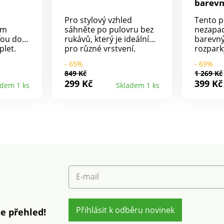
barev
Pro stylový vzhled
Tento p
em
sáhněte po pulovru bez
nezapad
efou do
rukávů, který je ideální
barevn
plet.
pro různé vrstvení.
rozpark
 vzor s
Módní střih bez rukávů. Z
ten ne
- 65%
- 69%
lákna.
jemného měkkého
měkký ú
849 Kč
1 269 Kč
adlá
úpletu. Kulatý výstřih se
výstřih
299 Kč
399 Kč
adem 1 ks
Skladem 1 ks
ukávy.
žebrovaným lemem.
rozpark
.
Rovný žebrovaný spodní
Rovný d
h, konce
lem. Lze prát v pračce.
barevný 
em. Lze
rukávy 
Konce r
vzorem.
pračce.
E-mail
Přihlásit k odběru novinek
e přehled!