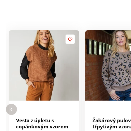
Vesta z úpletu s
Žakárový pulov
copánkovým vzorem
třpytivým vzo