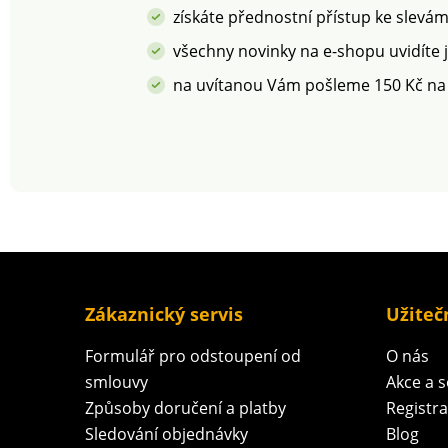
získáte přednostní přístup ke slevá
všechny novinky na e-shopu uvidíte 
na uvítanou Vám pošleme 150 Kč na
Zákaznický servis
Užiteč
Formulář pro odstoupení od
O nás
smlouvy
Akce a 
Způsoby doručení a platby
Registr
Sledování objednávky
Blog