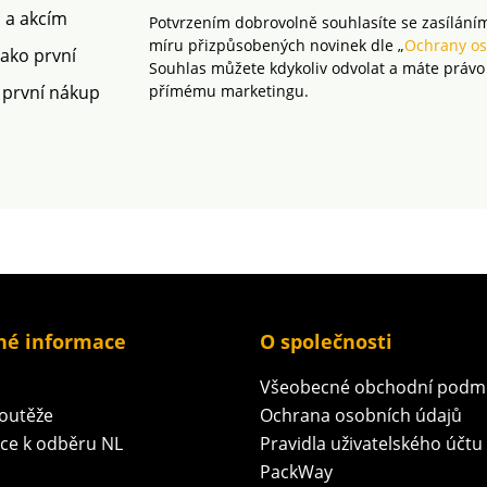
m a akcím
Potvrzením dobrovolně souhlasíte se zasílání
míru přizpůsobených novinek dle „
Ochrany os
jako první
Souhlas můžete kdykoliv odvolat a máte právo
 první nákup
přímému marketingu.
né informace
O společnosti
Všeobecné obchodní podm
soutěže
Ochrana osobních údajů
ace k odběru NL
Pravidla uživatelského účtu
PackWay