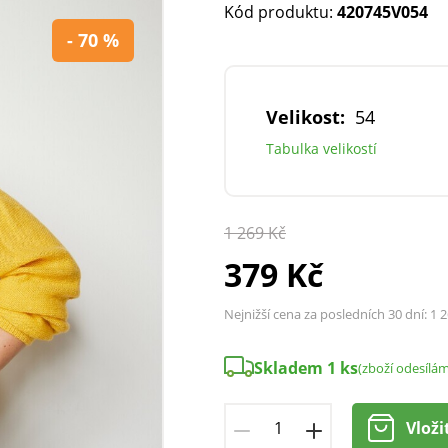
Kód produktu:
420745V054
- 70 %
Velikost:
54
Tabulka velikostí
1 269 Kč
379 Kč
Nejnižší cena za posledních 30 dní:
1 2
Skladem 1 ks
(zboží odesílá
Vloži