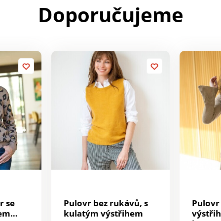
Doporučujeme
r se
Pulovr bez rukávů, s
Pulovr
rem
kulatým výstřihem
výstři