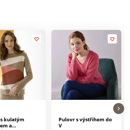
 s kulatým
Pulovr s výstřihem do
hem a
V