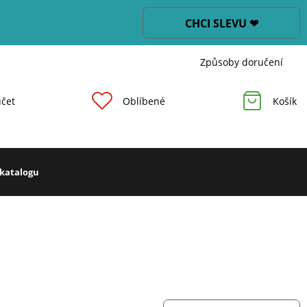
CHCI SLEVU ❤
Způsoby doručení
čet
Oblíbené
Košík
 katalogu